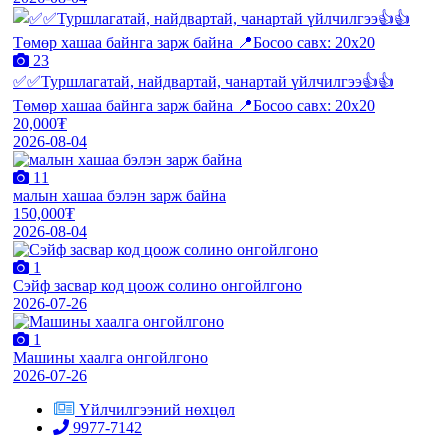
23
✅✅Туршлагатай, найдвартай, чанартай үйлчилгээ👍👍
Төмөр хашаа байнга зарж байна 📍Босоо савх: 20х20
20,000₮
2026-08-04
11
малын хашаа бэлэн зарж байна
150,000₮
2026-08-04
1
Сэйф засвар код цоож солино онгойлгоно
2026-07-26
1
Машины хаалга онгойлгоно
2026-07-26
Үйлчилгээний нөхцөл
9977-7142