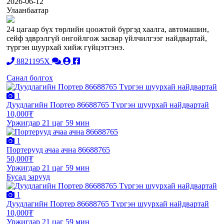
2026-06-12
Улаанбаатар
24 цагаар бүх төрлийн цоожтой бүргэд хаалга, автомашин,
сейф эдврэлгүй онгойлгож засвар үйлчилгээг найдвартай,
түргэн шуурхай хийж гүйцэтгэнэ.
8821195X
Санал болгох
1
Дуудлагийн Портер 86688765 Түргэн шуурхай найдвартай
10,000₮
Уржигдар 21 цаг 59 мин
1
Портерууд ачаа ачна 86688765
50,000₮
Уржигдар 21 цаг 59 мин
Бусад зарууд
1
Дуудлагийн Портер 86688765 Түргэн шуурхай найдвартай
10,000₮
Уржигдар 21 цаг 59 мин