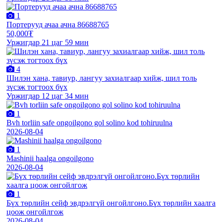
1
Портерууд ачаа ачна 86688765
50,000₮
Уржигдар 21 цаг 59 мин
4
Шилэн хана, тавиур, лангуу захиалгаар хийж, шил толь
зүсэж тогтоох бүх
Уржигдар 12 цаг 34 мин
1
Bvh torliin safe ongoilgono gol solino kod tohiruulna
2026-08-04
1
Mashinii haalga ongoilgono
2026-08-04
1
Бүх төрлийн сейф эвдрэлгүй онгойлгоно.Бүх төрлийн хаалга
цоож онгойлгож
2026-08-04