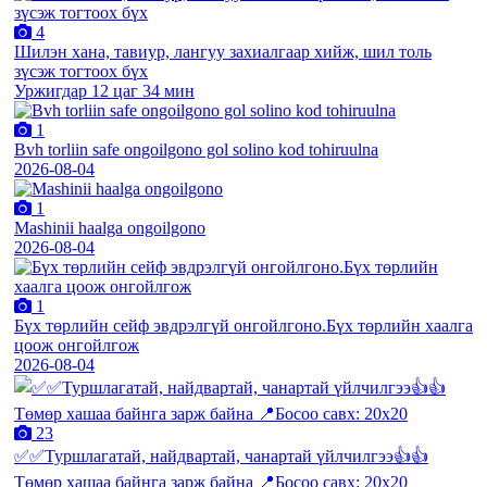
4
Шилэн хана, тавиур, лангуу захиалгаар хийж, шил толь
зүсэж тогтоох бүх
Уржигдар 12 цаг 34 мин
1
Bvh torliin safe ongoilgono gol solino kod tohiruulna
2026-08-04
1
Mashinii haalga ongoilgono
2026-08-04
1
Бүх төрлийн сейф эвдрэлгүй онгойлгоно.Бүх төрлийн хаалга
цоож онгойлгож
2026-08-04
23
✅✅Туршлагатай, найдвартай, чанартай үйлчилгээ👍👍
Төмөр хашаа байнга зарж байна 📍Босоо савх: 20х20