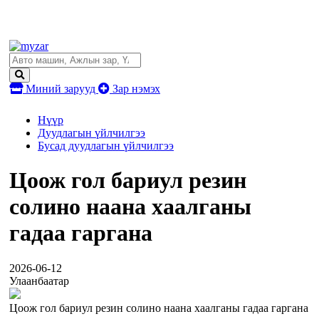
Миний зарууд
Зар нэмэх
Нүүр
Дуудлагын үйлчилгээ
Бусад дуудлагын үйлчилгээ
Цоож гол бариул резин
солино наана хаалганы
гадаа гаргана
2026-06-12
Улаанбаатар
Цоож гол бариул резин солино наана хаалганы гадаа гаргана