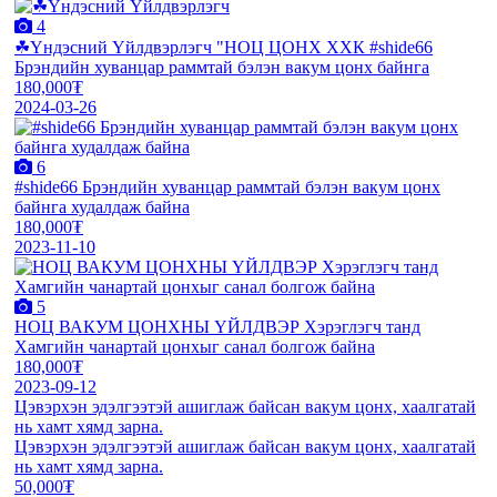
4
☘Үндэсний Үйлдвэрлэгч "НОЦ ЦОНХ ХХК #shide66
Брэндийн хуванцар раммтай бэлэн вакум цонх байнга
180,000₮
2024-03-26
6
#shide66 Брэндийн хуванцар раммтай бэлэн вакум цонх
байнга худалдаж байна
180,000₮
2023-11-10
5
НОЦ ВАКУМ ЦОНХНЫ ҮЙЛДВЭР Хэрэглэгч танд
Хамгийн чанартай цонхыг санал болгож байна
180,000₮
2023-09-12
Цэвэрхэн эдэлгээтэй ашиглаж байсан вакум цонх, хаалгатай
нь хамт хямд зарна.
Цэвэрхэн эдэлгээтэй ашиглаж байсан вакум цонх, хаалгатай
нь хамт хямд зарна.
50,000₮