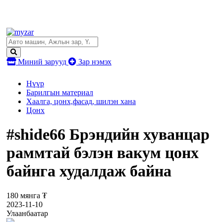
Миний зарууд
Зар нэмэх
Нүүр
Барилгын материал
Хаалга, цонх,фасад, шилэн хана
Цонх
#shide66 Брэндийн хуванцар
раммтай бэлэн вакум цонх
байнга худалдаж байна
180 мянга ₮
2023-11-10
Улаанбаатар