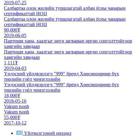
2019-07-25
Салбартаа олон жилийн туршлагатай албан ёсны чанарын
сертификаттай НОЦ
Салбартаа олон жилийн туршлагатай албан ёсны чанарын
сертификаттай НОЦ
90,000₮
2019-06-05
Партишн хана, хаалгыг өнгө загварын өргөн сонголттойгоор
хамгийн хямдаар
Партишн хана, хаалгыг өнгө загварын өргөн сонголттойгоор
хамгийн хямдаар
1,111₮
2019-04-03
Үндэсний үйлдвэрлэгч "999" бренд Хөөсөнцөрөөр бүх
төрлийн гоёл чимэглэлийн
Үндэсний үйлдвэрлэгч "999" бренд Хөөсөнцөрөөр бүх
төрлийн гоёл чимэглэлийн
18,000₮
2018-05-16
Vakum tsonh
Vakum tsonh
55,000₮
2017-10-12
Үйлчилгээний нөхцөл