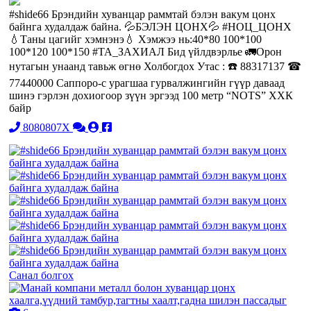
#shide66 Брэндийн хуванцар раммтай бэлэн вакум цонх
байнга худалдаж байна. 💦БЭЛЭН ЦОНХ💦 #НОЦ_ЦОНХ
💧Таны цагийг хэмнэнэ💧 Хэмжээ нь:40*80 100*100
100*120 100*150 #ТА_ЗАХИАЛ Бид үйлдвэрлье 🚛Орон
нутагын унаанд тавьж өгнө Холбогдох Утас : ☎️ 88317137 ☎
77440000 Саппоро-с урагшаа гурвалжингийн гүүр даваад
шинэ гэрлэн дохиогоор зүүн эргээд 100 метр “NOTS” ХХК
байр
8080807X
Санал болгох