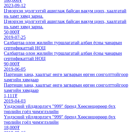
180,000₮
2023-09-12
Цэвэрхэн эдэлгээтэй ашиглаж байсан вакум цонх, хаалгатай
нь хамт хямд зарна.
Цэвэрхэн эдэлгээтэй ашиглаж байсан вакум цонх, хаалгатай
нь хамт хямд зарна.
50,000₮
2019-07-25
Салбартаа олон жилийн туршлагатай албан ёсны чанарын
сертификаттай НОЦ
Салбартаа олон жилийн туршлагатай албан ёсны чанарын
сертификаттай НОЦ
90,000₮
2019-06-05
Партишн хана, хаалгыг өнгө загварын өргөн сонголттойгоор
хамгийн хямдаар
Партишн хана, хаалгыг өнгө загварын өргөн сонголттойгоор
хамгийн хямдаар
1,111₮
2019-04-03
Үндэсний үйлдвэрлэгч "999" бренд Хөөсөнцөрөөр бүх
төрлийн гоёл чимэглэлийн
Үндэсний үйлдвэрлэгч "999" бренд Хөөсөнцөрөөр бүх
төрлийн гоёл чимэглэлийн
18,000₮