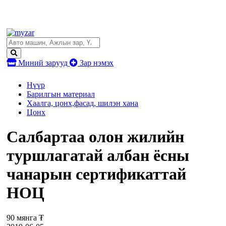
Миний зарууд
Зар нэмэх
Нүүр
Барилгын материал
Хаалга, цонх,фасад, шилэн хана
Цонх
Салбартаа олон жилийн
туршлагатай албан ёсны
чанарын сертификаттай
НОЦ
90 мянга ₮