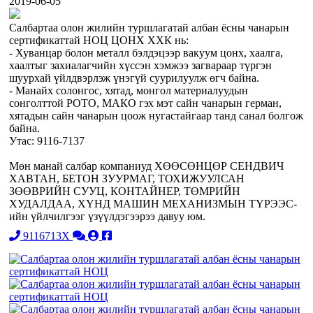
2019-06-05
Салбартаа олон жилийн туршлагатай албан ёсны чанарын
сертификаттай НОЦ ЦОНХ ХХК нь:
- Хуванцар болон металл бэлдэцээр вакуум цонх, хаалга,
хаалтыг захиалагчийн хүссэн хэмжээ загвараар түргэн
шуурхай үйлдвэрлэж үнэгүй суурилуулж өгч байна.
- Манайх солонгос, хятад, монгол материалуудын
сонголттой РОТО, МАКО гэх мэт сайн чанарын герман,
хятадын сайн чанарын цоож нугастайгаар танд санал болгож
байна.
Утас: 9116-7137
Мөн манай салбар компаниуд ХӨӨСӨНЦӨР СЕНДВИЧ
ХАВТАН, БЕТОН ЗУУРМАГ, ТОХИЖУУЛСАН
ЗӨӨВРИЙН СУУЦ, КОНТАЙНЕР, ТӨМРИЙН
ХУДАЛДАА, ХҮНД МАШИН МЕХАНИЗМЫН ТҮРЭЭС-
ийн үйлчилгээг үзүүлдэгээрээ давуу юм.
9116713X