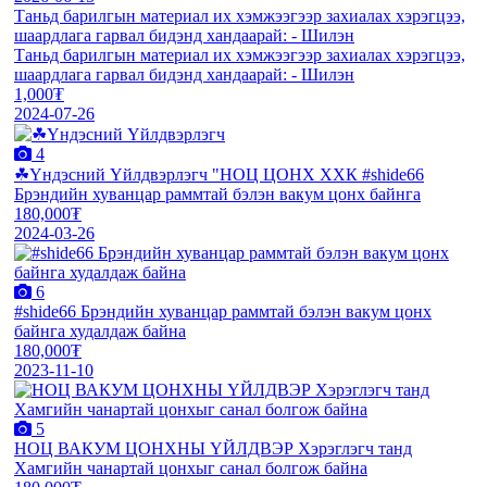
Таньд барилгын материал их хэмжээгээр захиалах хэрэгцээ,
шаардлага гарвал бидэнд хандаарай: - Шилэн
Таньд барилгын материал их хэмжээгээр захиалах хэрэгцээ,
шаардлага гарвал бидэнд хандаарай: - Шилэн
1,000₮
2024-07-26
4
☘Үндэсний Үйлдвэрлэгч "НОЦ ЦОНХ ХХК #shide66
Брэндийн хуванцар раммтай бэлэн вакум цонх байнга
180,000₮
2024-03-26
6
#shide66 Брэндийн хуванцар раммтай бэлэн вакум цонх
байнга худалдаж байна
180,000₮
2023-11-10
5
НОЦ ВАКУМ ЦОНХНЫ ҮЙЛДВЭР Хэрэглэгч танд
Хамгийн чанартай цонхыг санал болгож байна