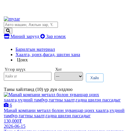
Миний зарууд
Зар нэмэх
Барилгын материал
Хаалга, цонх,фасад, шилэн хана
Цонх
Үгээр шүүх
Хот
Хайх
Таны хайлтанд (
10
) үр дүн олдлоо
6
Манай компани металл болон хуванцар цонх хаалга,үүдний
тамбур,тагтны хаалт,гадна шилэн пассадыг
130,000₮
2026-06-15