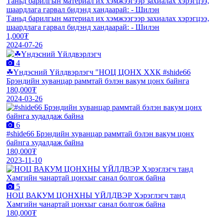
Таньд барилгын материал их хэмжээгээр захиалах хэрэгцээ,
шаардлага гарвал бидэнд хандаарай: - Шилэн
Таньд барилгын материал их хэмжээгээр захиалах хэрэгцээ,
шаардлага гарвал бидэнд хандаарай: - Шилэн
1,000₮
2024-07-26
4
☘Үндэсний Үйлдвэрлэгч "НОЦ ЦОНХ ХХК #shide66
Брэндийн хуванцар раммтай бэлэн вакум цонх байнга
180,000₮
2024-03-26
6
#shide66 Брэндийн хуванцар раммтай бэлэн вакум цонх
байнга худалдаж байна
180,000₮
2023-11-10
5
НОЦ ВАКУМ ЦОНХНЫ ҮЙЛДВЭР Хэрэглэгч танд
Хамгийн чанартай цонхыг санал болгож байна
180,000₮