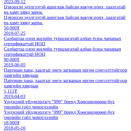
2023-09-12
Цэвэрхэн эдэлгээтэй ашиглаж байсан вакум цонх, хаалгатай
нь хамт хямд зарна.
Цэвэрхэн эдэлгээтэй ашиглаж байсан вакум цонх, хаалгатай
нь хамт хямд зарна.
50,000₮
2019-07-25
Салбартаа олон жилийн туршлагатай албан ёсны чанарын
сертификаттай НОЦ
Салбартаа олон жилийн туршлагатай албан ёсны чанарын
сертификаттай НОЦ
90,000₮
2019-06-05
Партишн хана, хаалгыг өнгө загварын өргөн сонголттойгоор
хамгийн хямдаар
Партишн хана, хаалгыг өнгө загварын өргөн сонголттойгоор
хамгийн хямдаар
1,111₮
2019-04-03
Үндэсний үйлдвэрлэгч "999" бренд Хөөсөнцөрөөр бүх
төрлийн гоёл чимэглэлийн
Үндэсний үйлдвэрлэгч "999" бренд Хөөсөнцөрөөр бүх
төрлийн гоёл чимэглэлийн
18,000₮
2018-05-16