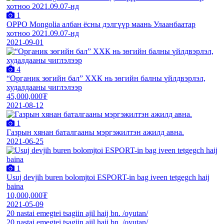
1
OPPO Mongolia албан ёсны дэлгүүр маань Улаанбаатар
хотноо 2021.09.07-нд
2021-09-01
4
“Органик зөгийн бал” ХХК нь зөгийн балны үйлдвэрлэл,
худалдааны чиглэлээр
45,000,000₮
2021-08-12
1
Газрын хянан баталгааны мэргэжилтэн ажилд авна.
2021-06-25
1
Usuj devjih buren bolomjtoi ESPORT-in bag iveen tetgegch haij
baina
10,000,000₮
2021-05-09
20 nastai emegtei tsagiin ajil haij bn. /oyutan/
20 nastai emegtei tsagiin ajil haij bn. /oyutan/