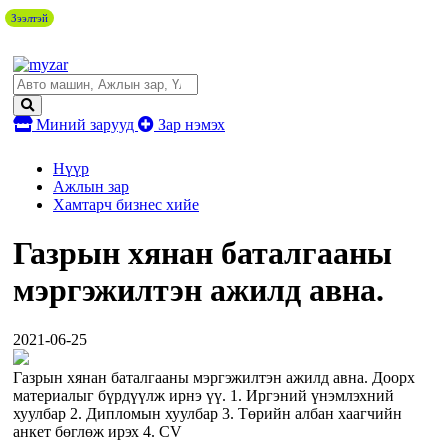
Зээлтэй
Миний зарууд
Зар нэмэх
Нүүр
Ажлын зар
Хамтарч бизнес хийе
Газрын хянан баталгааны
мэргэжилтэн ажилд авна.
2021-06-25
Газрын хянан баталгааны мэргэжилтэн ажилд авна. Доорх
материалыг бүрдүүлж ирнэ үү. 1. Иргэний үнэмлэхний
хуулбар 2. Дипломын хуулбар 3. Tөрийн албан хаагчийн
анкет бөглөж ирэх 4. CV