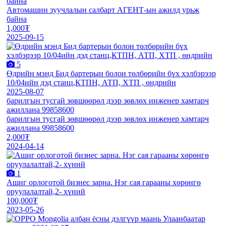
байна
Автомашин зуучлалын салбарт АГЕНТ-ын ажилд урьж
байна
1,000₮
2025-09-15
5
Өдрийн мэнд Бид бартерын болон төлбөрийн бүх хэлбэрээр
10/04ийн дэд станц,КТПН, АТП, ХТП , өндрийн
2025-08-07
барилгын тусгай зөвшөөрөл дээр зөвлөх инженер хамтарч
ажиллана 99858600
барилгын тусгай зөвшөөрөл дээр зөвлөх инженер хамтарч
ажиллана 99858600
2,000₮
2024-04-14
1
Ашиг орлоготой бизнес зарна. Нэг сая гарааны xөрөнгө
оруулалалтай,2- xүний
100,000₮
2023-05-26