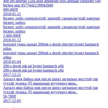
40n em amerikt 12zil azilz amdarsan oros angilaar cholootei yarj
bichen utas 95776422.99942949
900,000₮
2018-01-21
Бизнес хийх сонирхолтой ,шинийг санаачлагчтай хамтран
бизнес хийнэ
Бизнес хийх сонирхолтой ,шинийг санаачлагчтай хамтран
бизнес хийнэ
1,600,000₮
2018-01-12
horoolol ymuu sansart 200mk-s deesh obecttei hvntei hamtarch
ajilna
horoolol ymuu sansart 200mk-s deesh obecttei hvntei hamtarch
ajilna
2018-01-04
200-s deesh mk-tai hvntei hamtarch ajlii
200-s deesh mk-tai hvntei hamtarch ajlii
2017-12-21
Аялалд явж байна орж ирсэн шинэ загварын мосттой,тав
тухтай делика Д5 машинаар жуулчинд явна..
Аялалд явж байна орж ирсэн шинэ загварын мосттой,тав
тухтай делика Д5 машинаар жуулчинд явна..
56,789₮
2017-12-05