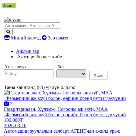
Зээлтэй
Зээлтэй
Зээлтэй
Зээлтэй
Зээлтэй
Зээлтэй
Зээлтэй
Зээлтэй
Зээлтэй
Зээлтэй
Зээлтэй
Зээлтэй
Зээлтэй
Миний зарууд
Зар нэмэх
Ажлын зар
Хамтарч бизнес хийе
Үгээр шүүх
Хот
Хайх
Таны хайлтанд (
83
) үр дүн олдлоо
2
Газар тариалан, Хүлэмж- Ногооны аж ахуй, МАА
-Фермерийн аж ахуй болон, өөрийн брэнд бүтээгдэхүүний
100,000₮
2026-03-16
Автомашин зуучлалын салбарт АГЕНТ-ын ажилд урьж