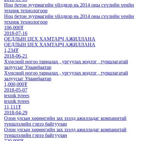
Ноц бетон зуурмагийн үйлдвэр нь 2014 оны сүүлийн үеийн
техник технологоор
Ноц бетон зуурмагийн үйлдвэр нь 2014 оны сүүлийн үеийн
техник технологоор
106,000₮
2018-07-16
ОЕДЛЫН ЦЕХ ХАМТАРЧ АЖИЛЛАНА
ОЕДЛЫН ЦЕХ ХАМТАРЧ АЖИЛЛАНА
1,234₮
2018-06-21
Хүнсний ногоо тариалах , ургуулах мэдлэг , туршлагатай
залуусыг Улаанбаатар
Хүнсний ногоо тариалах , ургуулах мэдлэг , туршлагатай
залуусыг Улаанбаатар
1,000,000₮
2018-05-07
texnik tvrees
texnik tvrees
11,111₮
2018-04-29
Олон улсын хөрөнгийн зах зээлд ажилладаг компанитай
түншлэлийн гэрээ байгуулан
Олон улсын хөрөнгийн зах зээлд ажилладаг компанитай
түншлэлийн гэрээ байгуулан
720,000₮