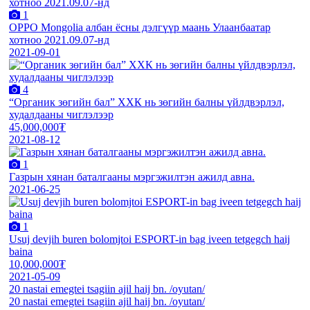
1
OPPO Mongolia албан ёсны дэлгүүр маань Улаанбаатар
хотноо 2021.09.07-нд
2021-09-01
4
“Органик зөгийн бал” ХХК нь зөгийн балны үйлдвэрлэл,
худалдааны чиглэлээр
45,000,000₮
2021-08-12
1
Газрын хянан баталгааны мэргэжилтэн ажилд авна.
2021-06-25
1
Usuj devjih buren bolomjtoi ESPORT-in bag iveen tetgegch haij
baina
10,000,000₮
2021-05-09
20 nastai emegtei tsagiin ajil haij bn. /oyutan/
20 nastai emegtei tsagiin ajil haij bn. /oyutan/