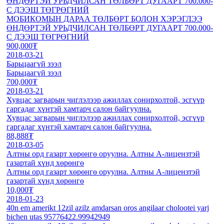
ӨНДӨРТЭЙ УРЬДЧИЛСАН ТӨЛБӨРТ ДУГААРТ 700.000-
С ДЭЭШ ТӨГРӨГНИЙ
МОБИКОМЫН ДАРАА ТӨЛБӨРТ БОЛОН ХЭРЭГЛЭЭ
ӨНДӨРТЭЙ УРЬДЧИЛСАН ТӨЛБӨРТ ДУГААРТ 700.000-
С ДЭЭШ ТӨГРӨГНИЙ
900,000₮
2018-03-21
Барьцаагүй зээл
Барьцаагүй зээл
700,000₮
2018-03-21
Хувцас загварын чиглэлээр ажиллах сонирхолтой, эсгүүр
гаргадаг хүнтэй хамтарч салон байгуулна.
Хувцас загварын чиглэлээр ажиллах сонирхолтой, эсгүүр
гаргадаг хүнтэй хамтарч салон байгуулна.
88,888₮
2018-03-05
Алтны орд газарт хөрөнгө оруулна. Алтны А-лицензтэй
газартай хүнд хөрөнгө
Алтны орд газарт хөрөнгө оруулна. Алтны А-лицензтэй
газартай хүнд хөрөнгө
10,000₮
2018-01-23
40n em amerikt 12zil azilz amdarsan oros angilaar cholootei yarj
bichen utas 95776422.99942949