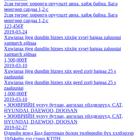
2сая төгрөг хөрөнгө оруулалт авна. хайж байна. Бага
мөнгөөр сардаа 1,2-с
2сая төгрөг хөрөнгө оруулалт авна. хайж байна. Бага
мөнгөөр сардаа 1,2-с
123,456₮
2019-03-24
Xuwiaraa jijeg dundiin biznes xiixiig xvsej baigaa zaluustai
xamtarch ajilnaa
Xuwiaraa jijeg dundiin biznes xiixiig xvsej baigaa zaluustai
xamtarch ajilnaa
1,500,000₮
2019-03-10
Xuwiaraa jijeg dundiin biznes xiix geed zorij baigaa 25 s
zaaluustai
Xuwiaraa jijeg dundiin biznes xiix geed zorij baigaa 25 s
zaaluustai
1,000,000₮
2019-03-10
• ЗӨӨВРИЙН чулуу бутлан, ангилах үйлдвэрүүд, CAT,
HYUNDAI, DAEWOO, DOOSAN
• ЗӨӨВРИЙН чулуу бутлан, ангилах үйлдвэрүүд, CAT,
HYUNDAI, DAEWOO, DOOSAN
2019-02-27
Өдрийн мэнд Бид бартерын болон төлбөрийн бүх хэлбэрээр
10/04ийн дэд станц,КТПН,