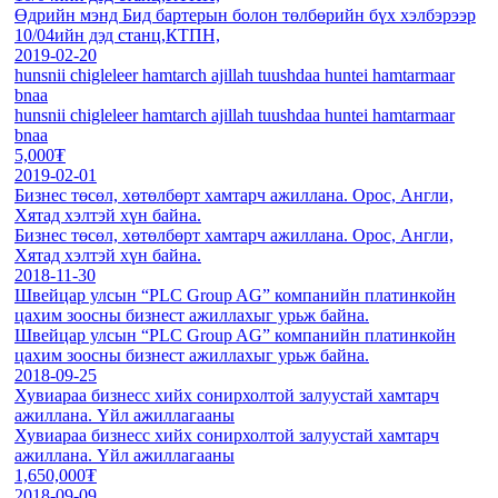
Өдрийн мэнд Бид бартерын болон төлбөрийн бүх хэлбэрээр
10/04ийн дэд станц,КТПН,
2019-02-20
hunsnii chigleleer hamtarch ajillah tuushdaa huntei hamtarmaar
bnaa
hunsnii chigleleer hamtarch ajillah tuushdaa huntei hamtarmaar
bnaa
5,000₮
2019-02-01
Бизнес төсөл, хөтөлбөрт хамтарч ажиллана. Орос, Англи,
Хятад хэлтэй хүн байна.
Бизнес төсөл, хөтөлбөрт хамтарч ажиллана. Орос, Англи,
Хятад хэлтэй хүн байна.
2018-11-30
Швейцар улсын “PLC Group AG” компанийн платинкойн
цахим зоосны бизнест ажиллахыг урьж байна.
Швейцар улсын “PLC Group AG” компанийн платинкойн
цахим зоосны бизнест ажиллахыг урьж байна.
2018-09-25
Хувиараа бизнесс хийх сонирхолтой залуустай хамтарч
ажиллана. Үйл ажиллагааны
Хувиараа бизнесс хийх сонирхолтой залуустай хамтарч
ажиллана. Үйл ажиллагааны
1,650,000₮
2018-09-09