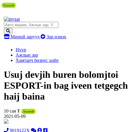
Зээлтэй
Миний зарууд
Зар нэмэх
Нүүр
Ажлын зар
Хамтарч бизнес хийе
Usuj devjih buren bolomjtoi
ESPORT-in bag iveen tetgegch
haij baina
10 сая ₮
Зээлтэй
2021-05-09
9019122X