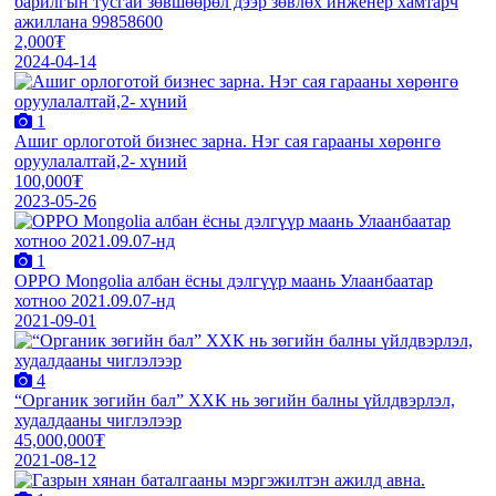
барилгын тусгай зөвшөөрөл дээр зөвлөх инженер хамтарч
ажиллана 99858600
2,000₮
2024-04-14
1
Ашиг орлоготой бизнес зарна. Нэг сая гарааны xөрөнгө
оруулалалтай,2- xүний
100,000₮
2023-05-26
1
OPPO Mongolia албан ёсны дэлгүүр маань Улаанбаатар
хотноо 2021.09.07-нд
2021-09-01
4
“Органик зөгийн бал” ХХК нь зөгийн балны үйлдвэрлэл,
худалдааны чиглэлээр
45,000,000₮
2021-08-12