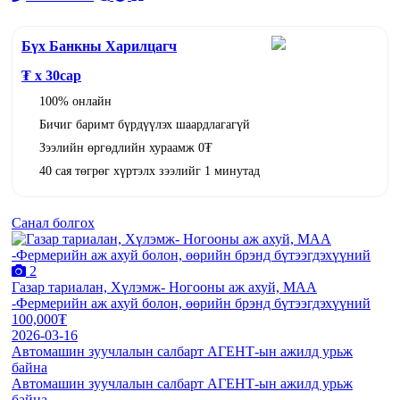
Бүх Банкны Харилцагч
₮ x
30
сар
100% онлайн
Бичиг баримт бүрдүүлэх шаардлагагүй
Зээлийн өргөдлийн хураамж 0₮
40 сая төгрөг хүртэлх зээлийг 1 минутад
Санал болгох
2
Газар тариалан, Хүлэмж- Ногооны аж ахуй, МАА
-Фермерийн аж ахуй болон, өөрийн брэнд бүтээгдэхүүний
100,000₮
2026-03-16
Автомашин зуучлалын салбарт АГЕНТ-ын ажилд урьж
байна
Автомашин зуучлалын салбарт АГЕНТ-ын ажилд урьж
байна