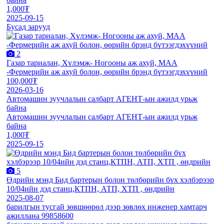
1,000₮
2025-09-15
Бусад зарууд
2
Газар тариалан, Хүлэмж- Ногооны аж ахуй, МАА
-Фермерийн аж ахуй болон, өөрийн брэнд бүтээгдэхүүний
100,000₮
2026-03-16
Автомашин зуучлалын салбарт АГЕНТ-ын ажилд урьж
байна
Автомашин зуучлалын салбарт АГЕНТ-ын ажилд урьж
байна
1,000₮
2025-09-15
5
Өдрийн мэнд Бид бартерын болон төлбөрийн бүх хэлбэрээр
10/04ийн дэд станц,КТПН, АТП, ХТП , өндрийн
2025-08-07
барилгын тусгай зөвшөөрөл дээр зөвлөх инженер хамтарч
ажиллана 99858600