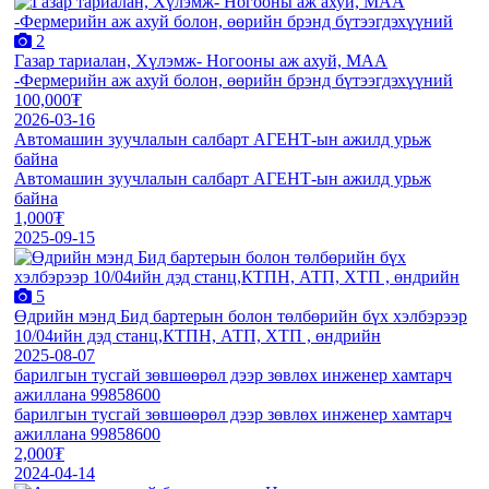
2
Газар тариалан, Хүлэмж- Ногооны аж ахуй, МАА
-Фермерийн аж ахуй болон, өөрийн брэнд бүтээгдэхүүний
100,000₮
2026-03-16
Автомашин зуучлалын салбарт АГЕНТ-ын ажилд урьж
байна
Автомашин зуучлалын салбарт АГЕНТ-ын ажилд урьж
байна
1,000₮
2025-09-15
5
Өдрийн мэнд Бид бартерын болон төлбөрийн бүх хэлбэрээр
10/04ийн дэд станц,КТПН, АТП, ХТП , өндрийн
2025-08-07
барилгын тусгай зөвшөөрөл дээр зөвлөх инженер хамтарч
ажиллана 99858600
барилгын тусгай зөвшөөрөл дээр зөвлөх инженер хамтарч
ажиллана 99858600
2,000₮
2024-04-14