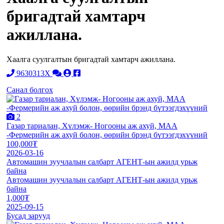
бригадтай хамтарч
ажиллана.
Хаалга суулгалтын бригадтай хамтарч ажиллана.
9630313X
Санал болгох
2
Газар тариалан, Хүлэмж- Ногооны аж ахуй, МАА
-Фермерийн аж ахуй болон, өөрийн брэнд бүтээгдэхүүний
100,000₮
2026-03-16
Автомашин зуучлалын салбарт АГЕНТ-ын ажилд урьж
байна
Автомашин зуучлалын салбарт АГЕНТ-ын ажилд урьж
байна
1,000₮
2025-09-15
Бусад зарууд