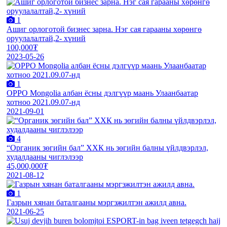
1
Ашиг орлоготой бизнес зарна. Нэг сая гарааны xөрөнгө
оруулалалтай,2- xүний
100,000₮
2023-05-26
1
OPPO Mongolia албан ёсны дэлгүүр маань Улаанбаатар
хотноо 2021.09.07-нд
2021-09-01
4
“Органик зөгийн бал” ХХК нь зөгийн балны үйлдвэрлэл,
худалдааны чиглэлээр
45,000,000₮
2021-08-12
1
Газрын хянан баталгааны мэргэжилтэн ажилд авна.
2021-06-25