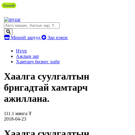
Зээлтэй
Миний зарууд
Зар нэмэх
Нүүр
Ажлын зар
Хамтарч бизнес хийе
Хаалга суулгалтын
бригадтай хамтарч
ажиллана.
111.1 мянга ₮
2018-04-23
Хаалга суулгалтын