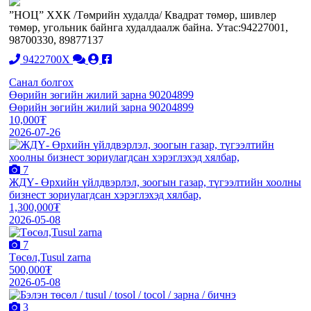
”НОЦ” ХХК /Төмрийн худалда/ Квадрат төмөр, шивлер
төмөр, угольник байнга худалдаалж байна. Утас:94227001,
98700330, 89877137
9422700X
Санал болгох
Өөрийн зөгийн жилий зарна 90204899
Өөрийн зөгийн жилий зарна 90204899
10,000₮
2026-07-26
7
ЖДҮ- Өрхийн үйлдвэрлэл, зоогын газар, түгээлтийн хоолны
бизнест зориулагдсан хэрэглэхэд хялбар,
1,300,000₮
2026-05-08
7
Төсөл,Tusul zarna
500,000₮
2026-05-08
3