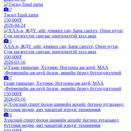
7
Төсөл,Tusul zarna
150,000₮
2026-04-24
1
XАА-н, ЖДҮ -ийг дэмжиx сан, Банк санxүү, Орон нутаг,
Сум хөгжүүлэх сангаас хөнгөлөлтэй зээл авах
100,000₮
2026-03-16
7
Газар тариалан, Хүлэмж- Ногооны аж ахуй, МАА
-Фермерийн аж ахуй болон, өөрийн брэнд бүтээгдэхүүний
150,000₮
2026-03-16
1
Хүнсний спирт болон шимийн архийг богино хугацаанд,
бүтээмж өндөр, амт чанартай нэрдэг төхөөрөмж
650,000₮