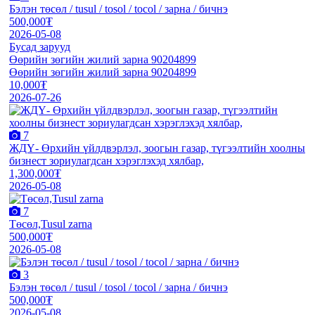
Бэлэн төсөл / tusul / tosol / tocol / зарна / бичнэ
500,000₮
2026-05-08
Бусад зарууд
Өөрийн зөгийн жилий зарна 90204899
Өөрийн зөгийн жилий зарна 90204899
10,000₮
2026-07-26
7
ЖДҮ- Өрхийн үйлдвэрлэл, зоогын газар, түгээлтийн хоолны
бизнест зориулагдсан хэрэглэхэд хялбар,
1,300,000₮
2026-05-08
7
Төсөл,Tusul zarna
500,000₮
2026-05-08
3
Бэлэн төсөл / tusul / tosol / tocol / зарна / бичнэ
500,000₮
2026-05-08