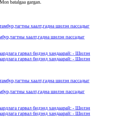
. Mon batalgaa gargan.
мбур,тагтны хаалт,гадна шилэн пассадыг
аардлага гарвал бидэнд хандаарай: - Шилэн
аардлага гарвал бидэнд хандаарай: - Шилэн
мбур,тагтны хаалт,гадна шилэн пассадыг
аардлага гарвал бидэнд хандаарай: - Шилэн
аардлага гарвал бидэнд хандаарай: - Шилэн