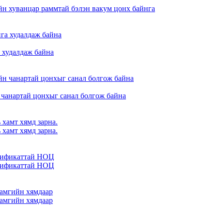
 хуванцар раммтай бэлэн вакум цонх байнга
 худалдаж байна
артай цонхыг санал болгож байна
 хамт хямд зарна.
 хамт хямд зарна.
ртификаттай НОЦ
ртификаттай НОЦ
хамгийн хямдаар
хамгийн хямдаар