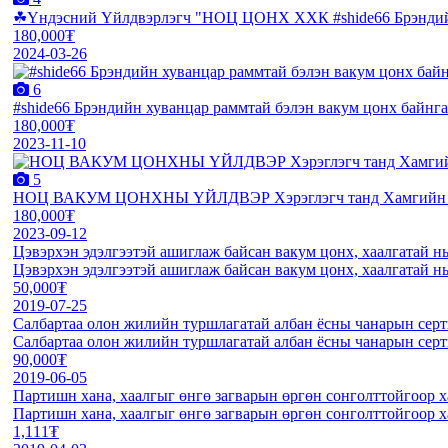
☘Үндэсний Үйлдвэрлэгч "НОЦ ЦОНХ ХХК #shide66 Брэндийн
180,000₮
2024-03-26
6
#shide66 Брэндийн хуванцар раммтай бэлэн вакум цонх байнга
180,000₮
2023-11-10
5
НОЦ ВАКУМ ЦОНХНЫ ҮЙЛДВЭР Хэрэглэгч танд Хамгийн чан
180,000₮
2023-09-12
Цэвэрхэн эдэлгээтэй ашиглаж байсан вакум цонх, хаалгатай нь
Цэвэрхэн эдэлгээтэй ашиглаж байсан вакум цонх, хаалгатай нь
50,000₮
2019-07-25
Салбартаа олон жилийн туршлагатай албан ёсны чанарын се
Салбартаа олон жилийн туршлагатай албан ёсны чанарын се
90,000₮
2019-06-05
Партишн хана, хаалгыг өнгө загварын өргөн сонголттойгоор 
Партишн хана, хаалгыг өнгө загварын өргөн сонголттойгоор 
1,111₮