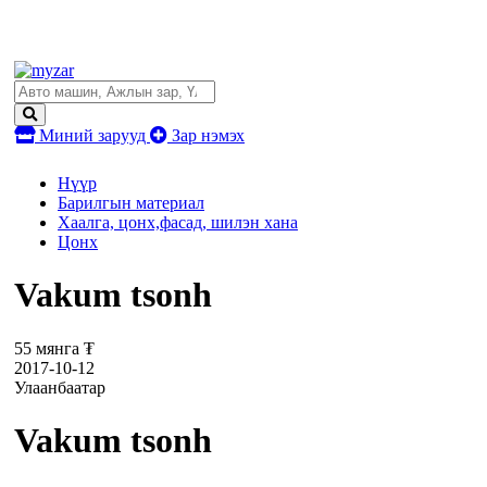
Миний зарууд
Зар нэмэх
Нүүр
Барилгын материал
Хаалга, цонх,фасад, шилэн хана
Цонх
Vakum tsonh
55 мянга ₮
2017-10-12
Улаанбаатар
Vakum tsonh