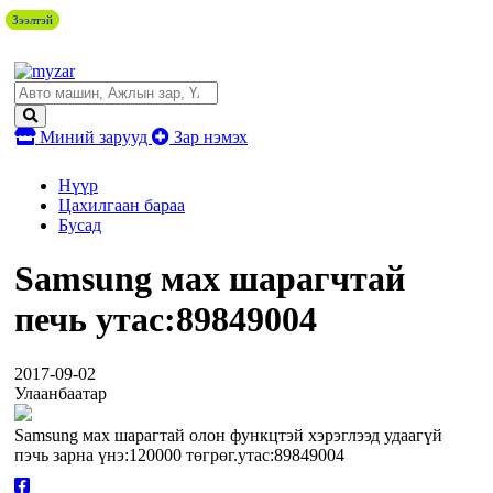
Зээлтэй
Зээлтэй
Зээлтэй
Миний зарууд
Зар нэмэх
Нүүр
Цахилгаан бараа
Бусад
Samsung мах шарагчтай
печь утас:89849004
2017-09-02
Улаанбаатар
Samsung мах шарагтай олон функцтэй хэрэглээд удаагүй
пэчь зарна үнэ:120000 төгрөг.утас:89849004