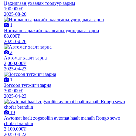
Цахилгаан ухаалах тоолуур зарнм
100,000₮
2025-08-20
1
Hormann гаражийн хаалганы удирдлага зарна
88,000₮
2025-04-26
2
Автомат хаалт зарна
2,000,000₮
2025-04-23
1
Зогсоол түгжигч зарна
300,000₮
2025-04-23
19
Awtomat haalt zogsooliin avtomat haalt manaih Rongo sewo
chofar brandiin
2,100,000₮
2025-04-22