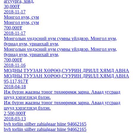
агсуурга, ховд,
30,000₮
2018-11-17
Монгол нум, сум
Монгол нум, сум
700,000₮
2018-11-17
Монголын үндэсний нум сумны үйлдвэр. Монгол нум,
буриад нум, урианхай нум,
Монголын үндэсний нум сумны үйлдвэр. Монгол нум,
буриад нум, урианхай нум,
700,000₮
2018-11-16
МОДНЫ ТУУЗАН ХӨРӨӨ,СУУРИН ДРИЛЛ ХЯМД АВНА
МОДНЫ ТУУЗАН ХӨРӨӨ,СУУРИН ДРИЛЛ ХЯМД АВНА
95,117,917₮
2018-04-18
Иж бүрэн жаазны тоног төхөөрөмж зарна. Аваад угсраад
шууд хэрэглэхэд бэлэн.
Иж бүрэн жаазны тоног төхөөрөмж зарна. Аваад угсраад
шууд хэрэглэхэд бэлэн.
2,500,000₮
2018-03-13
bvh torliin siilber zahialgaar hiine 94662165
bvh torliin siilber zahialgaar hiine 94662165