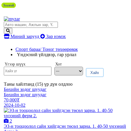
Зээлтэй
Зээлтэй
Зээлтэй
Зээлтэй
Зээлтэй
Миний зарууд
Зар нэмэх
Спорт бараа/ Тоног төхөөрөмж
Үндэсний үйлдвэр, гар урлал
Үгээр шүүх
Хот
Хайх
Таны хайлтанд (
15
) үр дүн олдлоо
Бөхийн зодог шуудаг
Бөхийн зодог шуудаг
70,000₮
2024-10-02
2
ЭЗ-н тооцоолол сайн хийгдсэн төсөл зарна. 1. 40-50 үнээний