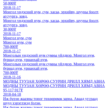
50,000₮
2018-11-17
Монгол үндэсний нум, сум, хасаа, эрхийвч, шууны боолт,
агсуурга, ховд,
Монгол үндэсний нум, сум, хасаа, эрхийвч, шууны боолт,
агсуурга, ховд,
30,000₮
2018-11-17
Монгол нум, сум
Монгол нум, сум
700,000₮
2018-11-17
Монголын үндэсний нум сумны үйлдвэр. Монгол нум,
буриад нум, урианхай нум,
Монголын үндэсний нум сумны үйлдвэр. Монгол нум,
буриад нум, урианхай нум,
700,000₮
2018-11-16
МОДНЫ ТУУЗАН ХӨРӨӨ,СУУРИН ДРИЛЛ ХЯМД АВНА
МОДНЫ ТУУЗАН ХӨРӨӨ,СУУРИН ДРИЛЛ ХЯМД АВНА
95,117,917₮
2018-04-18
Иж бүрэн жаазны тоног төхөөрөмж зарна. Аваад угсраад
шууд хэрэглэхэд бэлэн.
Иж бүрэн жаазны тоног төхөөрөмж зарна. Аваад угсраад