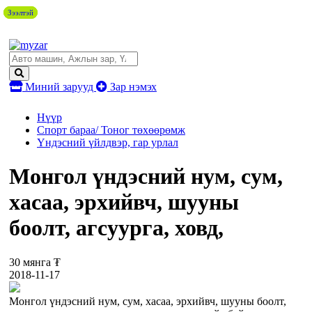
Зээлтэй
Зээлтэй
Зээлтэй
Миний зарууд
Зар нэмэх
Нүүр
Спорт бараа/ Тоног төхөөрөмж
Үндэсний үйлдвэр, гар урлал
Монгол үндэсний нум, сум,
хасаа, эрхийвч, шууны
боолт, агсуурга, ховд,
30 мянга ₮
2018-11-17
Монгол үндэсний нум, сум, хасаа, эрхийвч, шууны боолт,