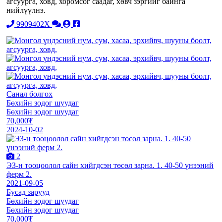
агсуурга, ховд, хоромсог саадаг, хөвч зэргийг байнга
нийлүүлнэ.
9909402X
Санал болгох
Бөхийн зодог шуудаг
Бөхийн зодог шуудаг
70,000₮
2024-10-02
2
ЭЗ-н тооцоолол сайн хийгдсэн төсөл зарна. 1. 40-50 үнээний
ферм 2.
2021-09-05
Бусад зарууд
Бөхийн зодог шуудаг
Бөхийн зодог шуудаг
70,000₮