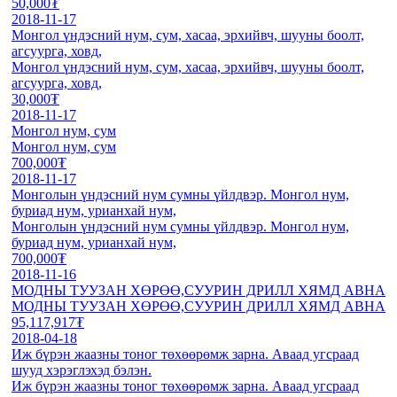
50,000₮
2018-11-17
Монгол үндэсний нум, сум, хасаа, эрхийвч, шууны боолт,
агсуурга, ховд,
Монгол үндэсний нум, сум, хасаа, эрхийвч, шууны боолт,
агсуурга, ховд,
30,000₮
2018-11-17
Монгол нум, сум
Монгол нум, сум
700,000₮
2018-11-17
Монголын үндэсний нум сумны үйлдвэр. Монгол нум,
буриад нум, урианхай нум,
Монголын үндэсний нум сумны үйлдвэр. Монгол нум,
буриад нум, урианхай нум,
700,000₮
2018-11-16
МОДНЫ ТУУЗАН ХӨРӨӨ,СУУРИН ДРИЛЛ ХЯМД АВНА
МОДНЫ ТУУЗАН ХӨРӨӨ,СУУРИН ДРИЛЛ ХЯМД АВНА
95,117,917₮
2018-04-18
Иж бүрэн жаазны тоног төхөөрөмж зарна. Аваад угсраад
шууд хэрэглэхэд бэлэн.
Иж бүрэн жаазны тоног төхөөрөмж зарна. Аваад угсраад