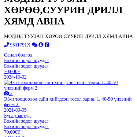
ХӨРӨӨ,СУУРИН ДРИЛЛ
ХЯМД АВНА
МОДНЫ ТУУЗАН ХӨРӨӨ,СУУРИН ДРИЛЛ ХЯМД АВНА
9511791X
Санал болгох
Бөхийн зодог шуудаг
Бөхийн зодог шуудаг
70,000₮
2024-10-02
2
ЭЗ-н тооцоолол сайн хийгдсэн төсөл зарна. 1. 40-50 үнээний
ферм 2.
2021-09-05
Бусад зарууд
Бөхийн зодог шуудаг
Бөхийн зодог шуудаг
70,000₮