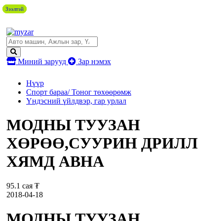
Зээлтэй
Зээлтэй
Зээлтэй
Миний зарууд
Зар нэмэх
Нүүр
Спорт бараа/ Тоног төхөөрөмж
Үндэсний үйлдвэр, гар урлал
МОДНЫ ТУУЗАН
ХӨРӨӨ,СУУРИН ДРИЛЛ
ХЯМД АВНА
95.1 сая ₮
2018-04-18
МОДНЫ ТУУЗАН