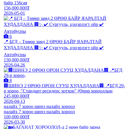
байр 156сая
156,000,000₮
2026-05-01
6
📍 БГД – Төмөр замд 2 ӨРӨӨ БАЙР ЯАРАЛТАЙ
ХУДАЛДАНА 🏢✨ ✔️ Сургууль, цэцэрлэгт ойр ✔️
Автобусны
150,000,000₮
2026-04-26
8
🏢ШИНЭ 2 ӨРӨӨ ОРОН СУУЦ ХУДАЛДАНА🏢 📍БГД 29-
р хороо, "Стандарт ресиденс хотхон" (Өнөр хорооллын
245,000,000₮
2026-04-13
налайх 7 хороо шинэ налайх хороол
налайх 7 хороо шинэ налайх хороол
100,000,000₮
2026-03-30