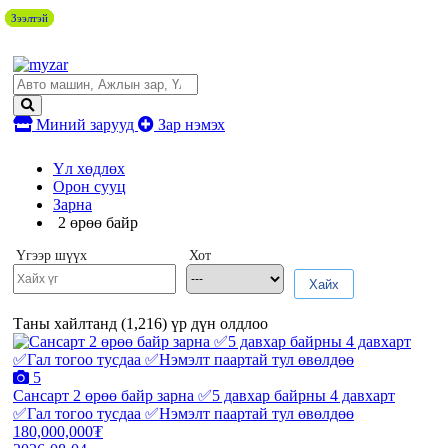
Зээлтэй
Зээлтэй
Зээлтэй
Зээлтэй
Зээлтэй
Миний зарууд
Зар нэмэх
Үл хөдлөх
Орон сууц
Зарна
2 өрөө байр
Үгээр шүүх
Хот
Хайх
Таны хайлтанд (
1,216
) үр дүн олдлоо
5
Сансарт 2 өрөө байр зарна ✅5 давхар байрны 4 давхарт
✅Гал тогоо тусдаа ✅Нэмэлт паартай тул өвөлдөө
180,000,000₮