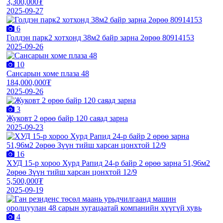
3,300,000₮
2025-09-27
6
Голдэн парк2 хотхонд 38м2 байр зарна 2өрөө 80914153
2025-09-26
10
Сансарын хоме плаза 48
184,000,000₮
2025-09-26
3
Жуковт 2 өрөө байр 120 саяад зарна
2025-09-23
16
ХУД 15-р хороо Хурд Рапид 24-р байр 2 өрөө зарна 51,96м2
2өрөө Зүүн тийш харсан цонхтой 12/9
5,500,000₮
2025-09-19
4