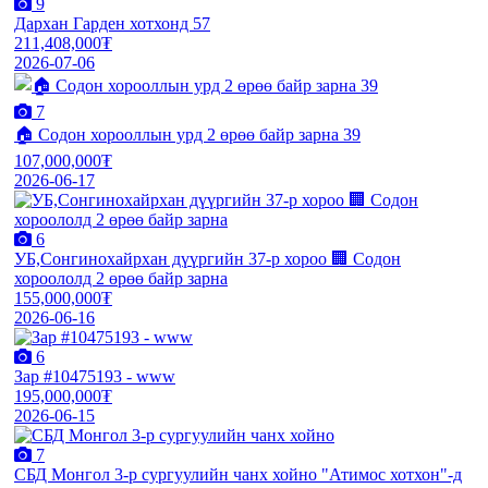
9
Дархан Гарден хотхонд 57
211,408,000₮
2026-07-06
7
🏠 Содон хорооллын урд 2 өрөө байр зарна 39
107,000,000₮
2026-06-17
6
УБ,Сонгинохайрхан дүүргийн 37-р хороо 🏢 Содон
хороололд 2 өрөө байр зарна
155,000,000₮
2026-06-16
6
Зар #10475193 - www
195,000,000₮
2026-06-15
7
СБД Монгол 3-р сургуулийн чанх хойно "Атимос хотхон"-д