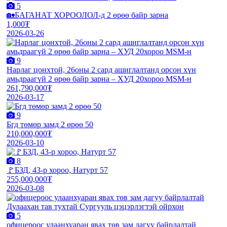
5
🏡БАГАНАТ ХОРООЛОЛ-д 2 өрөө байр зарна
1,000₮
2026-03-26
9
Нарлаг цонхтой, 26оны 2 сард ашиглалтанд орсон хүн
амьдраагүй 2 өрөө байр зарна – ХУД 20хороо МSM-н
261,790,000₮
2026-03-17
9
Бгд төмөр замд 2 өрөө 50
210,000,000₮
2026-03-10
8
🚩БЗД, 43-р хороо, Натурт 57
255,000,000₮
2026-03-08
5
офицероос улаанхуаран явах төв зам дагуу байрлалтай