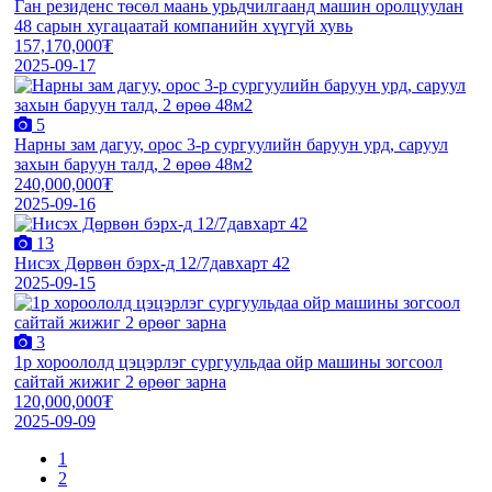
Ган резиденс төсөл маань урьдчилгаанд машин оролцуулан
48 сарын хугацаатай компанийн хүүгүй хувь
157,170,000₮
2025-09-17
5
Нарны зам дагуу, орос 3-р сургуулийн баруун урд, саруул
захын баруун талд, 2 өрөө 48м2
240,000,000₮
2025-09-16
13
Нисэх Дөрвөн бэрх-д 12/7давхарт 42
2025-09-15
3
1р хороололд цэцэрлэг сургуульдаа ойр машины зогсоол
сайтай жижиг 2 өрөөг зарна
120,000,000₮
2025-09-09
1
2