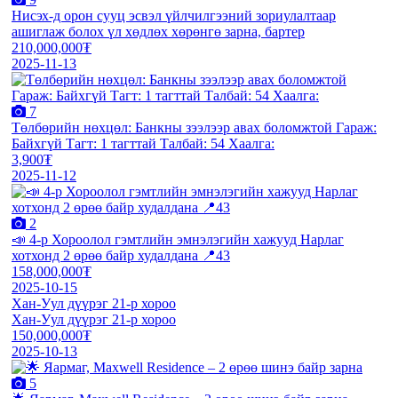
Нисэх-д орон сууц эсвэл үйлчилгээний зориулалтаар
ашиглаж болох үл хөдлөх хөрөнгө зарна, бартер
210,000,000₮
2025-11-13
7
Төлбөрийн нөхцөл: Банкны зээлээр авах боломжтой Гараж:
Байхгүй Тагт: 1 тагттай Талбай: 54 Хаалга:
3,900₮
2025-11-12
2
📣 4-р Хороолол гэмтлийн эмнэлэгийн хажууд Нарлаг
хотхонд 2 өрөө байр худалдана 📍43
158,000,000₮
2025-10-15
Хан-Уул дүүрэг 21-р хороо
Хан-Уул дүүрэг 21-р хороо
150,000,000₮
2025-10-13
5