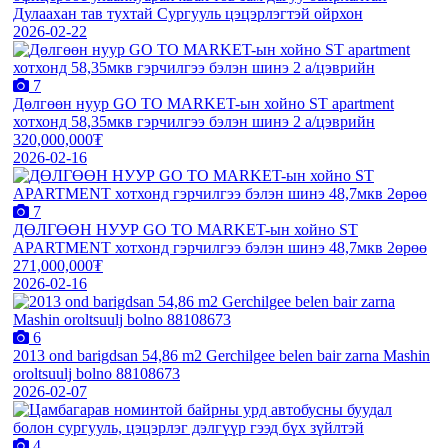
Дулаахан тав тухтай Сургууль цэцэрлэгтэй ойрхон
2026-02-22
7
Дөлгөөн нуур GO TO MARKET-ын хойно ST apartment
хотхонд 58,35мкв гэрчилгээ бэлэн шинэ 2 а/цэврийн
320,000,000₮
2026-02-16
7
ДӨЛГӨӨН НУУР GO TO MARKET-ын хойно ST
APARTMENT хотхонд гэрчилгээ бэлэн шинэ 48,7мкв 2өрөө
271,000,000₮
2026-02-16
6
2013 ond barigdsan 54,86 m2 Gerchilgee belen bair zarna Mashin
oroltsuulj bolno 88108673
2026-02-07
4