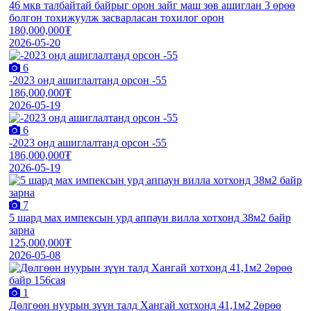
46 мкв талбайтай байрыг орон зайг маш зөв ашиглан 3 өрөө
болгон тохижуулж засварласан тохилог орон
180,000,000₮
2026-05-20
6
-2023 онд ашиглалтанд орсон -55
186,000,000₮
2026-05-19
6
-2023 онд ашиглалтанд орсон -55
186,000,000₮
2026-05-19
7
5 шард мах импексын урд аппаун вилла хотхонд 38м2 байр
зарна
125,000,000₮
2026-05-08
1
Дөлгөөн нуурын зүүн талд Хангай хотхонд 41,1м2 2өрөө