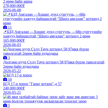
2 өрөө байр зарна
278,000,000₮
2026-06-08
11
📌БЗД Амгалан —Хишиг дунд сургууль, —68р сургуулийн
хажууд байршилтай “Шинэ амгалан” хотхонд 2 өрөө
165,000,000₮
2026-06-03
3
Дөлгөөн нуур Сүлд Таун хотхонд 58,97мкв бүрэн тавилгатай
2өрөө байр худалдана
2026-05-22
10
БГД 17-р хороо "Ганьт хотхон"-д 57
240,000,000₮
2026-05-21
5