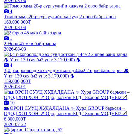
2026-08-04
4
Төмөр замд 20-р сургуулийн хажууд 2 өрөө байр зарна
160,000,000₮
2026-08-04
1
2 Өрөө 45 мкв байр зарна
2026-08-03
4
3,4-р хороололд хөх сувд хотхон-д 44м2 2 өрөө байр зарна 💲
Үнэ: 139 сая (м2 үнэ: 3,170,000) 💲
139,000,000₮
2026-08-01
10
🏡 ОРОН СУУЦ ХУДАЛДАНА ✨ Хурд GROUP барьсан –
ОДОД ХОТХОН 📍 Одод хотхон-БГД-18хороо МОДНЫ2 📐
6,800,000₮
2026-07-22