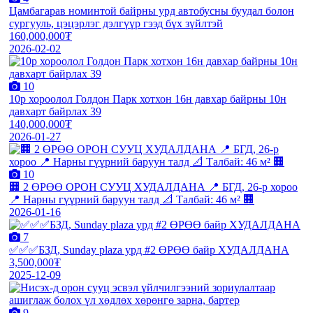
Цамбагарав номинтой байрны урд автобусны буудал болон
сургууль, цэцэрлэг дэлгүүр гээд бүх зүйлтэй
160,000,000₮
2026-02-02
10
10р хороолол Голдон Парк хотхон 16н давхар байрны 10н
давхарт байрлах 39
140,000,000₮
2026-01-27
10
🏢 2 ӨРӨӨ ОРОН СУУЦ ХУДАЛДАНА 📍 БГД, 26-р хороо
📍 Нарны гүүрний баруун талд 📐 Талбай: 46 м² 🏢
2026-01-16
7
✅✅✅БЗД, Sunday plaza урд #2 ӨРӨӨ байр ХУДАЛДАНА
3,500,000₮
2025-12-09
9