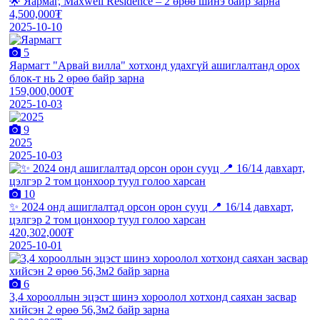
🌟 Яармаг, Maxwell Residence – 2 өрөө шинэ байр зарна
4,500,000₮
2025-10-10
5
Яармагт "Арвай вилла" хотхонд удахгүй ашиглалтанд орох
блок-т нь 2 өрөө байр зарна
159,000,000₮
2025-10-03
9
2025
2025-10-03
10
✨ 2024 онд ашиглалтад орсон орон сууц 📍 16/14 давхарт,
цэлгэр 2 том цонхоор туул голоо харсан
420,302,000₮
2025-10-01
6
3,4 хорооллын эцэст шинэ хороолол хотхонд саяхан засвар
хийсэн 2 өрөө 56,3м2 байр зарна