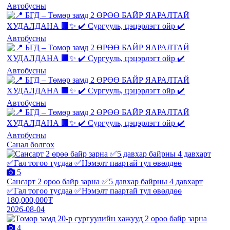
Санал болгох
5
Сансарт 2 өрөө байр зарна ✅5 давхар байрны 4 давхарт
✅Гал тогоо тусдаа ✅Нэмэлт паартай тул өвөлдөө
180,000,000₮
2026-08-04
4