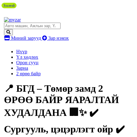
Зээлтэй
Миний зарууд
Зар нэмэх
Нүүр
Үл хөдлөх
Орон сууц
Зарна
2 өрөө байр
📍 БГД – Төмөр замд 2
ӨРӨӨ БАЙР ЯАРАЛТАЙ
ХУДАЛДАНА 🏢✨ ✔️
Сургууль, цэцэрлэгт ойр ✔️