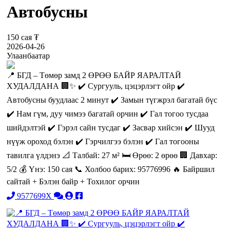
Автобусны
150 сая ₮
2026-04-26
Улаанбаатар
📍 БГД – Төмөр замд 2 ӨРӨӨ БАЙР ЯАРАЛТАЙ
ХУДАЛДАНА 🏢✨ ✔️ Сургууль, цэцэрлэгт ойр ✔️
Автобусны буудлаас 2 минут ✔️ Замын түгжрэл багатай бүс
✔️ Нам гүм, дуу чимээ багатай орчин ✔️ Гал тогоо тусдаа
шийдэлтэй ✔️ Гэрэл сайн тусдаг ✔️ Засвар хийсэн ✔️ Шууд
нүүж ороход бэлэн ✔️ Гэрчилгээ бэлэн ✔️ Гал тогооны
тавилга үлдэнэ 📐 Талбай: 27 м² 🛏 Өрөө: 2 өрөө 🏢 Давхар:
5/2 💰 Үнэ: 150 сая 📞 Холбоо барих: 95776996 🔥 Байршил
сайтай + Бэлэн байр + Тохилог орчин
9577699X