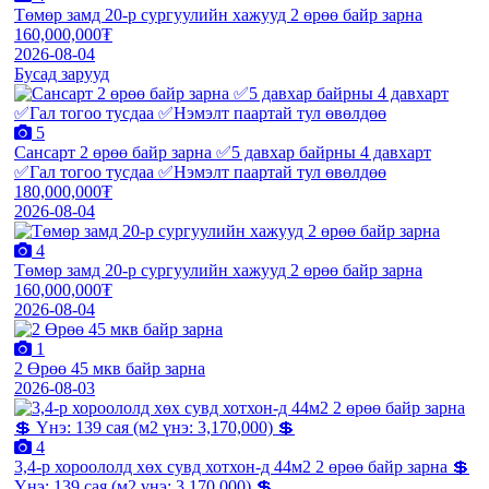
Төмөр замд 20-р сургуулийн хажууд 2 өрөө байр зарна
160,000,000₮
2026-08-04
Бусад зарууд
5
Сансарт 2 өрөө байр зарна ✅5 давхар байрны 4 давхарт
✅Гал тогоо тусдаа ✅Нэмэлт паартай тул өвөлдөө
180,000,000₮
2026-08-04
4
Төмөр замд 20-р сургуулийн хажууд 2 өрөө байр зарна
160,000,000₮
2026-08-04
1
2 Өрөө 45 мкв байр зарна
2026-08-03
4
3,4-р хороололд хөх сувд хотхон-д 44м2 2 өрөө байр зарна 💲
Үнэ: 139 сая (м2 үнэ: 3,170,000) 💲