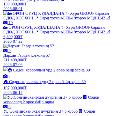
139,000,000₮
2026-08-01
10
🏡 ОРОН СУУЦ ХУДАЛДАНА ✨ Хурд GROUP барьсан –
ОДОД ХОТХОН 📍 Одод хотхон-БГД-18хороо МОДНЫ2 📐
6,800,000₮
2026-07-22
9
Дархан Гарден хотхонд 57
211,408,000₮
2026-07-06
7
🏠 Содон хорооллын урд 2 өрөө байр зарна 39
107,000,000₮
2026-06-17
6
УБ,Сонгинохайрхан дүүргийн 37-р хороо 🏢 Содон
хороололд 2 өрөө байр зарна