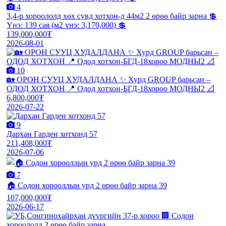
4
3,4-р хороололд хөх сувд хотхон-д 44м2 2 өрөө байр зарна 💲
Үнэ: 139 сая (м2 үнэ: 3,170,000) 💲
139,000,000₮
2026-08-01
10
🏡 ОРОН СУУЦ ХУДАЛДАНА ✨ Хурд GROUP барьсан –
ОДОД ХОТХОН 📍 Одод хотхон-БГД-18хороо МОДНЫ2 📐
6,800,000₮
2026-07-22
9
Дархан Гарден хотхонд 57
211,408,000₮
2026-07-06
7
🏠 Содон хорооллын урд 2 өрөө байр зарна 39
107,000,000₮
2026-06-17