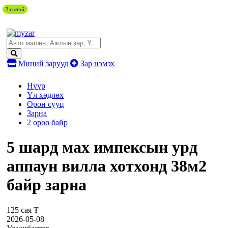
Зээлтэй
Миний зарууд
Зар нэмэх
Нүүр
Үл хөдлөх
Орон сууц
Зарна
2 өрөө байр
5 шард мах импексын урд
аппаун вилла хотхонд 38м2
байр зарна
125 сая ₮
2026-05-08