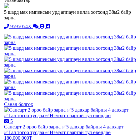
Улаанбаатар
5 шард мах импексын урд аппаун вилла хотхонд 38м2 байр
зарна
9595054X
Санал болгох
5
Сансарт 2 өрөө байр зарна ✅5 давхар байрны 4 давхарт
✅Гал тогоо тусдаа ✅Нэмэлт паартай тул өвөлдөө
180,000,000₮