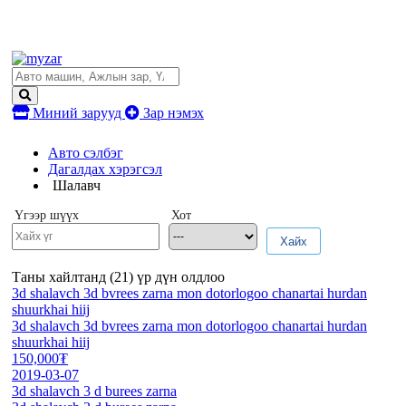
Миний зарууд
Зар нэмэх
Авто сэлбэг
Дагалдах хэрэгсэл
Шалавч
Үгээр шүүх
Хот
Хайх
Таны хайлтанд (
21
) үр дүн олдлоо
3d shalavch 3d bvrees zarna mon dotorlogoo chanartai hurdan
shuurkhai hiij
3d shalavch 3d bvrees zarna mon dotorlogoo chanartai hurdan
shuurkhai hiij
150,000₮
2019-03-07
3d shalavch 3 d burees zarna