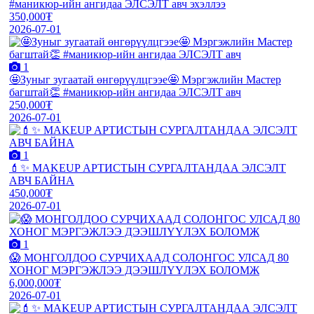
#маникюр-ийн ангидаа ЭЛСЭЛТ авч эхэллээ
350,000₮
2026-07-01
1
🤩Зуныг зугаатай өнгөрүүлцгээе🤩 Мэргэжлийн Мастер
багштай👏 #маникюр-ийн ангидаа ЭЛСЭЛТ авч
250,000₮
2026-07-01
1
💄✨ MAKEUP АРТИСТЫН СУРГАЛТАНДАА ЭЛСЭЛТ
АВЧ БАЙНА
450,000₮
2026-07-01
1
😱 МОНГОЛДОО СУРЧИХААД СОЛОНГОС УЛСАД 80
ХОНОГ МЭРГЭЖЛЭЭ ДЭЭШЛҮҮЛЭХ БОЛОМЖ
6,000,000₮
2026-07-01