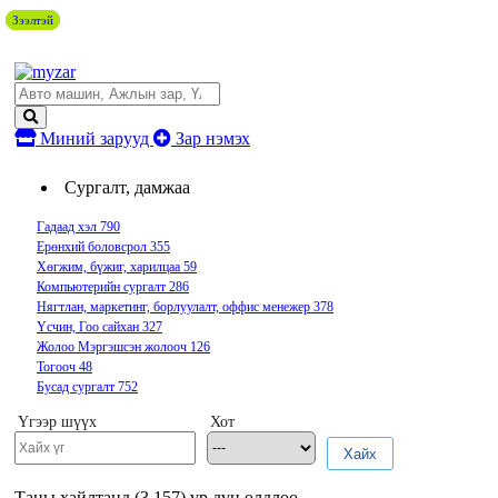
Зээлтэй
Зээлтэй
Зээлтэй
Зээлтэй
Миний зарууд
Зар нэмэх
Сургалт, дамжаа
Гадаад хэл
790
Ерөнхий боловсрол
355
Хөгжим, бүжиг, харилцаа
59
Компьютерийн сургалт
286
Нягтлан, маркетинг, борлуулалт, оффис менежер
378
Үсчин, Гоо сайхан
327
Жолоо Мэргэшсэн жолооч
126
Тогооч
48
Бусад сургалт
752
Үгээр шүүх
Хот
Хайх
Таны хайлтанд (
3,157
) үр дүн олдлоо