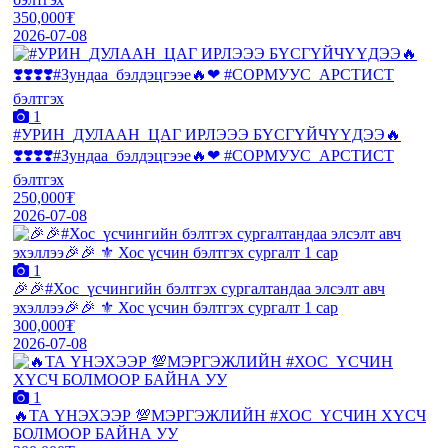
350,000₮
2026-07-08
1
#УРИН_ДУЛААН_ЦАГ ИРЛЭЭЭ БҮСГҮЙЧҮҮДЭЭ🔥
❣️❣️❣️❣️#Зундаа_бэлдэцгээе🔥❤ #СОРМУУС_АРСТИСТ
бэлтгэх
250,000₮
2026-07-08
1
🎉🎉#Хос_үсчингийн бэлтгэх сургалтандаа элсэлт авч
эхэллээ🎉🎉 ⚜️ Хос үсчин бэлтгэх сургалт 1 сар
300,000₮
2026-07-08
1
🔥ТА ҮНЭХЭЭР 💯МЭРГЭЖЛИЙН #ХОС_ҮСЧИН ХҮСЧ
БОЛМООР БАЙНА УУ