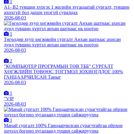
1
А1- B2 түвшин хүргэх 1 жилийн хугацаатай сургалт, түвшин
ахихгүй бол дахин үнэгүй суралцах
2026-08-03
1
Төгөлдөр хуур хөгжмийн сургалт Анхан шатнаас ахисан
дунд түвшин хүртэл анхан шатнаас нь ноотоо
2026-08-03
2
"КОМПЬЮТЕР ПРОГРАМЫН ТӨВ ТББ" СУРГАЛТ
ХӨГЖЛИЙН ТӨВӨӨС ТОГТМОЛ ЗОХИОГДДОГ 100%
ГАНЦААРЧИЛСАН Таныг
2026-08-03
1
"VIP
2026-08-03
1
Манай сургалт 100% Ганцаарчилсан сурагчтайгаа ойрхон
хичээл богино хугацаанд түшин сайжируулна