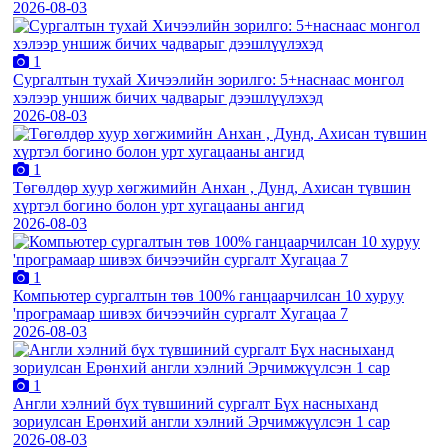
2026-08-03
1
Сургалтын тухай Хичээлийн зорилго: 5+наснаас монгол
хэлээр уншиж бичих чадварыг дээшлүүлэхэд
2026-08-03
1
Төгөлдөр хуур хөгжимийн Анхан , Дунд, Ахисан түвшин
хүртэл богино болон урт хугацааны ангид
2026-08-03
1
Компьютер сургалтын төв 100% ганцаарчилсан 10 хуруу
'програмаар шивэх бичээчийн сургалт Хугацаа 7
2026-08-03
1
Англи хэлний бүх түвшиний сургалт Бүх насныханд
зориулсан Ерөнхий англи хэлний Эрчимжүүлсэн 1 сар
2026-08-03