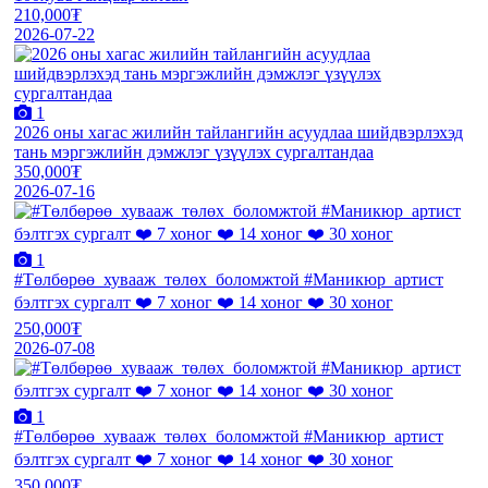
210,000₮
2026-07-22
1
2026 оны хагас жилийн тайлангийн асуудлаа шийдвэрлэхэд
тань мэргэжлийн дэмжлэг үзүүлэх сургалтандаа
350,000₮
2026-07-16
1
#Төлбөрөө_хувааж_төлөх_боломжтой #Маникюр_артист
бэлтгэх сургалт ❤️ 7 хоног ❤️ 14 хоног ❤️ 30 хоног
250,000₮
2026-07-08
1
#Төлбөрөө_хувааж_төлөх_боломжтой #Маникюр_артист
бэлтгэх сургалт ❤️ 7 хоног ❤️ 14 хоног ❤️ 30 хоног
350,000₮