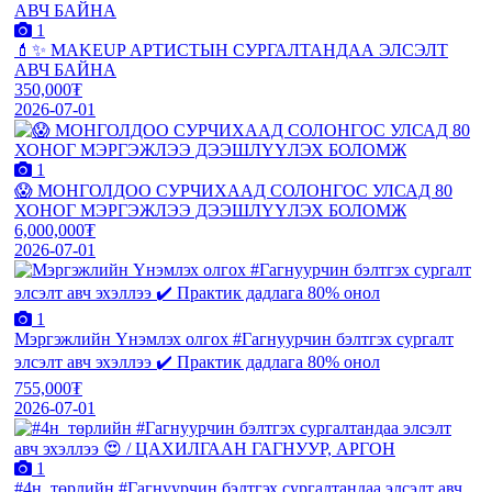
1
💄✨ MAKEUP АРТИСТЫН СУРГАЛТАНДАА ЭЛСЭЛТ
АВЧ БАЙНА
350,000₮
2026-07-01
1
😱 МОНГОЛДОО СУРЧИХААД СОЛОНГОС УЛСАД 80
ХОНОГ МЭРГЭЖЛЭЭ ДЭЭШЛҮҮЛЭХ БОЛОМЖ
6,000,000₮
2026-07-01
1
Мэргэжлийн Үнэмлэх олгох #Гагнуурчин бэлтгэх сургалт
элсэлт авч эхэллээ ✔️ Практик дадлага 80% онол
755,000₮
2026-07-01
1
#4н_төрлийн #Гагнуурчин бэлтгэх сургалтандаа элсэлт авч