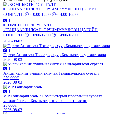
1
#КОМПЬЮТЕР#СУРГАЛТ
#ГАНЦААРЧИЛСАН_ЭРЧИМЖҮҮЛСЭН ЦАГИЙН
СОНГОЛТ: 🕙~10:00-12:00 🕑~14:00-16:00
2026-08-03
1
Гэрээр Англи хэл Төгөлдөр хуур Компьютер сургалт заана
2026-08-03
1
Англи хэлний түвшин ахиулах Ганцаарчилсан сургалт
270,000₮
2026-08-03
1
VIP Ганцаарчилсан- " Компьютерын програмын сургалт
хөгжлийн төв" Компьютерын анхан шатнаас нь
25,000₮
2026-08-03