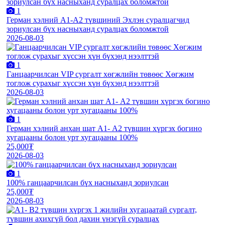
1
Герман хэлний А1-А2 түвшиний Эхлэн суралцагчид
зориулсан бүх насныханд суралцах боломжтой
2026-08-03
1
Ганцаарчилсан VIP сургалт хөгжлийн төвөөс Хөгжим
тоглож сурахыг хүссэн хүн бүхэнд нээлттэй
2026-08-03
1
Герман хэлний анхан шат А1- А2 түвшин хүргэх богино
хугацааны болон урт хугацааны 100%
25,000₮
2026-08-03
1
100% ганцаарчилсан бүх насныханд зориулсан
25,000₮
2026-08-03