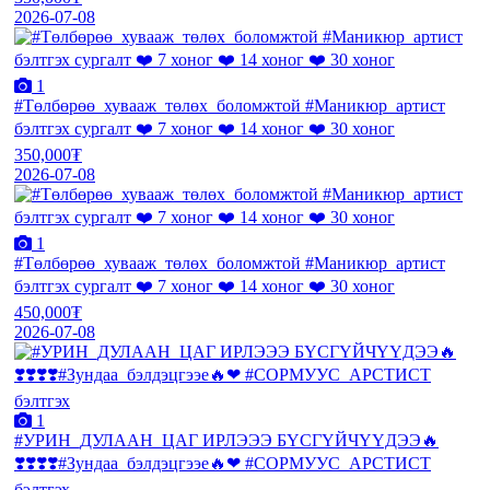
2026-07-08
1
#Төлбөрөө_хувааж_төлөх_боломжтой #Маникюр_артист
бэлтгэх сургалт ❤️ 7 хоног ❤️ 14 хоног ❤️ 30 хоног
350,000₮
2026-07-08
1
#Төлбөрөө_хувааж_төлөх_боломжтой #Маникюр_артист
бэлтгэх сургалт ❤️ 7 хоног ❤️ 14 хоног ❤️ 30 хоног
450,000₮
2026-07-08
1
#УРИН_ДУЛААН_ЦАГ ИРЛЭЭЭ БҮСГҮЙЧҮҮДЭЭ🔥
❣️❣️❣️❣️#Зундаа_бэлдэцгээе🔥❤ #СОРМУУС_АРСТИСТ
бэлтгэх