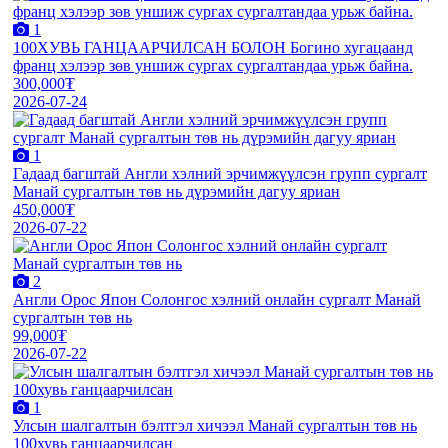
1
100ХУВЬ ГАНЦААРЧИЛСАН БОЛОН Богино хугацаанд
франц хэлээр зөв уншиж сургах сургалтандаа урьж байна.
300,000₮
2026-07-24
1
Гадаад багштай Англи хэлний эрчимжүүлсэн групп сургалт
Манай сургалтын төв нь дүрэмийн дагуу яриан
450,000₮
2026-07-22
2
Англи Орос Япон Солонгос хэлний онлайн сургалт Манай
сургалтын төв нь
99,000₮
2026-07-22
1
Улсын шалгалтын бэлтгэл хичээл Манай сургалтын төв нь
100хувь ганцаарчилсан