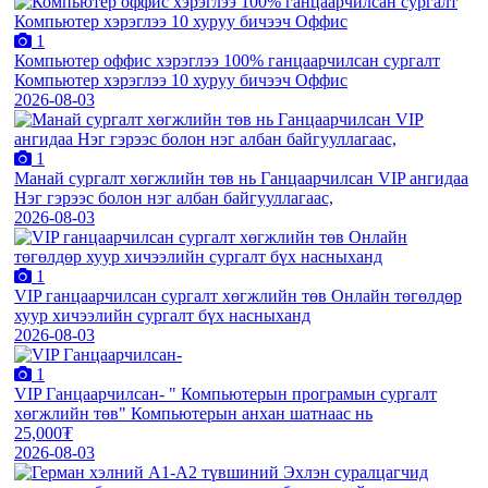
1
Компьютер оффис хэрэглээ 100% ганцаарчилсан сургалт
Компьютер хэрэглээ 10 хуруу бичээч Оффис
2026-08-03
1
Манай сургалт хөгжлийн төв нь Ганцаарчилсан VIP ангидаа
Нэг гэрээс болон нэг албан байгууллагаас,
2026-08-03
1
VIP ганцаарчилсан сургалт хөгжлийн төв Онлайн төгөлдөр
хуур хичээлийн сургалт бүх насныханд
2026-08-03
1
VIP Ганцаарчилсан- " Компьютерын програмын сургалт
хөгжлийн төв" Компьютерын анхан шатнаас нь
25,000₮
2026-08-03