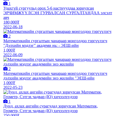
1
Удахгүй сургуульд орох 5-6 настнууддаа зориулсан
ЭРЧИМЖҮҮЛСЭН ГУРВАЛСАН СУРГАЛТАНДАА элсэлт
авч
180,000₮
2022-06-18
2
Математикийн сургалтын чанараар монголдоо тэргүүлэгч
"Дэлхийн мэдлэг" академи нь: - ЭЕШ-ийн
1,000₮
2022-06-09
2
Математикийн сургалтын чанараар монголдоо тэргүүлэгч
дэлхийн мэдлэг академийн энэ жилийн "ЭЕШ-ийн
1,000₮
2022-05-23
1
Дунд, ахлах ангийн сурагчдад зориулсан Математик,
Геометр, Сэтгэх чадвар (IQ) хичээлүүдээр
250,000₮