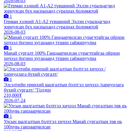
2026-08-03
1
Герман хэлний А1-А2 түвшиний Эхлэн суралцагчид
зориулсан бүх насныханд суралцах боломжтой
2026-08-03
1
Манай сургалт 100% Ганцаарчилсан сурагчтайгаа ойрхон
хичээл богино хугацаанд түшин сайжируулна
2026-08-03
1
Элсэлтийн ерөнхий шалгалтын бэлтгэл хичээл /хариуцлага
бүхий сургалт/ "Голден
210,000₮
2026-07-24
1
Улсын шалгалтын бэлтгэл хичээл Манай сургалтын төв нь
100хувь ганцаарчилсан