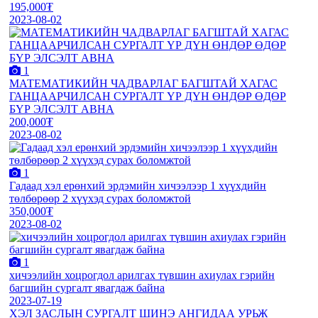
195,000₮
2023-08-02
1
МАТЕМАТИКИЙН ЧАДВАРЛАГ БАГШТАЙ ХАГАС
ГАНЦААРЧИЛСАН СУРГАЛТ ҮР ДҮН ӨНДӨР ӨДӨР
БҮР ЭЛСЭЛТ АВНА
200,000₮
2023-08-02
1
Гадаад хэл ерөнхий эрдэмийн хичээлээр 1 хүүхдийн
төлбөрөөр 2 хүүхэд сурах боломжтой
350,000₮
2023-08-02
1
хичээлийн хоцрогдол арилгах түвшин ахиулах гэрийн
багшийн сургалт явагдаж байна
2023-07-19
ХЭЛ ЗАСЛЫН СУРГАЛТ ШИНЭ АНГИДАА УРЬЖ