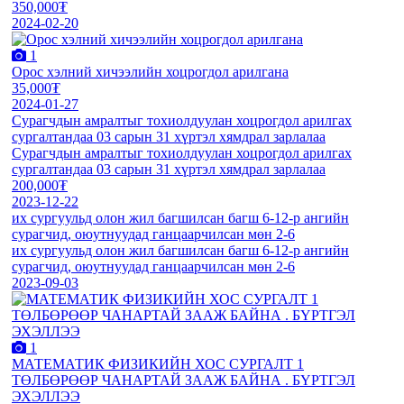
350,000₮
2024-02-20
1
Орос хэлний хичээлийн хоцрогдол арилгана
35,000₮
2024-01-27
Сурагчдын амралтыг тохиолдуулан хоцрогдол арилгах
сургалтандаа 03 сарын 31 хүртэл хямдрал зарлалаа
Сурагчдын амралтыг тохиолдуулан хоцрогдол арилгах
сургалтандаа 03 сарын 31 хүртэл хямдрал зарлалаа
200,000₮
2023-12-22
их сургуульд олон жил багшилсан багш 6-12-р ангийн
сурагчид, оюутнуудад ганцаарчилсан мөн 2-6
их сургуульд олон жил багшилсан багш 6-12-р ангийн
сурагчид, оюутнуудад ганцаарчилсан мөн 2-6
2023-09-03
1
МАТЕМАТИК ФИЗИКИЙН ХОС СУРГАЛТ 1
ТӨЛБӨРӨӨР ЧАНАРТАЙ ЗААЖ БАЙНА . БҮРТГЭЛ
ЭХЭЛЛЭЭ