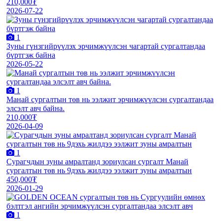
210,000₮
2026-07-22
1
Зуны гүнзгийрүүлэх эрчимжүүлсэн чагартай сургалтандаа
бүртгэж байна
2026-05-22
1
Манай сургалтын төв нь ээлжит эрчимжүүлсэн сургалтандаа
элсэлт авч байна.
210,000₮
2026-04-09
1
Сурагчдын зуны амралтанд зориулсан сургалт Манай
сургалтын төв нь 9дэхь жилдээ ээлжит зуны амралтын
450,000₮
2026-01-29
1