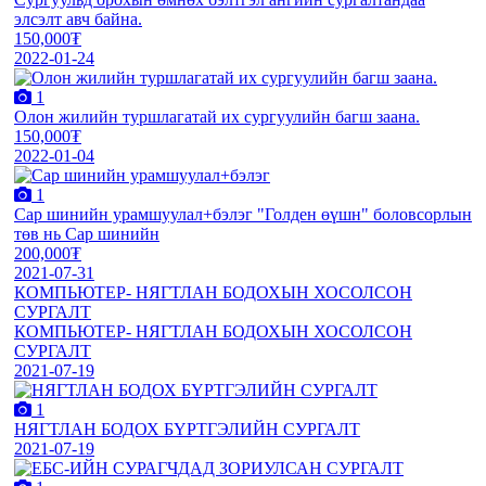
элсэлт авч байна.
150,000₮
2022-01-24
1
Олон жилийн туршлагатай их сургуулийн багш заана.
150,000₮
2022-01-04
1
Сар шинийн урамшуулал+бэлэг "Голден өүшн" боловсорлын
төв нь Сар шинийн
200,000₮
2021-07-31
КОМПЬЮТЕР- НЯГТЛАН БОДОХЫН ХОСОЛСОН
СУРГАЛТ
КОМПЬЮТЕР- НЯГТЛАН БОДОХЫН ХОСОЛСОН
СУРГАЛТ
2021-07-19
1
НЯГТЛАН БОДОХ БҮРТГЭЛИЙН СУРГАЛТ
2021-07-19