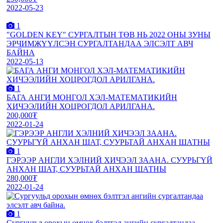
2022-05-23
1
"GOLDEN KEY" СУРГАЛТЫН ТӨВ НЬ 2022 ОНЫ ЗУНЫ
ЭРЧИМЖҮҮЛСЭН СУРГАЛТАНДАА ЭЛСЭЛТ АВЧ
БАЙНА
2022-05-13
1
БАГА АНГИ МОНГОЛ ХЭЛ-МАТЕМАТИКИЙН
ХИЧЭЭЛИЙН ХОЦРОГДОЛ АРИЛГАНА.
200,000₮
2022-01-24
1
ГЭРЭЭР АНГЛИ ХЭЛНИЙ ХИЧЭЭЛ ЗААНА. СУУРЬГҮЙ
АНХАН ШАТ, СУУРЬТАЙ АНХАН ШАТНЫ
280,000₮
2022-01-24
1
Сургуульд орохын өмнөх бэлтгэл ангийн сургалтандаа