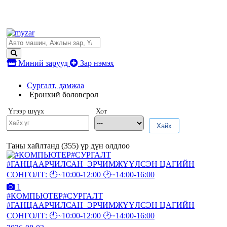
Миний зарууд
Зар нэмэх
Сургалт, дамжаа
Ерөнхий боловсрол
Үгээр шүүх
Хот
Хайх
Таны хайлтанд (
355
) үр дүн олдлоо
1
#КОМПЬЮТЕР#СУРГАЛТ
#ГАНЦААРЧИЛСАН_ЭРЧИМЖҮҮЛСЭН ЦАГИЙН
СОНГОЛТ: 🕙~10:00-12:00 🕑~14:00-16:00