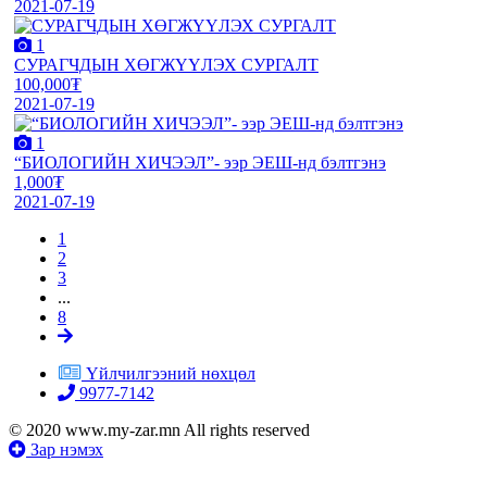
2021-07-19
1
СУРАГЧДЫН ХӨГЖҮҮЛЭХ СУРГАЛТ
100,000₮
2021-07-19
1
“БИОЛОГИЙН ХИЧЭЭЛ”- ээр ЭЕШ-нд бэлтгэнэ
1,000₮
2021-07-19
1
2
3
...
8
Үйлчилгээний нөхцөл
9977-7142
© 2020 www.my-zar.mn All rights reserved
Зар нэмэх