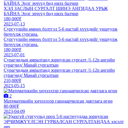
БАЙНА Эцэг эхчүүд бид нялх балчир
ХЭЛ ЗАСЛЫН СУРГАЛТ ШИНЭ АНГИДАА УРЬЖ
БАЙНА Эцэг эхчүүд бид нялх балчир
180,000₮
2023-07-13
Сургуулийн өмнөх бэлтгэл 5-6 настай хүүхдийг уншуулж
бичүүлж сургана.
Сургуулийн өмнөх бэлтгэл 5-6 настай хүүхдийг уншуулж
бичүүлж сургана.
180,000₮
2023-07-01
Сурагчидын амралтанд зориулсан сургалт /1-12р ангийн
сурагчид/ Манай сургалтын
Сурагчидын амралтанд зориулсан сургалт /1-12р ангийн
сурагчид/ Манай сургалтын
210,000₮
2023-05-15
2
Математикийн хичээлээр ганцаарчилсан давтлага өгнө
80,000₮
2023-04-09