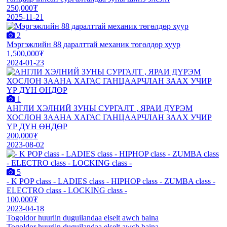
250,000₮
2025-11-21
2
Мэргэжлийн 88 даралттай механик төгөлдөр хуур
1,500,000₮
2024-01-23
1
АНГЛИ ХЭЛНИЙ ЗУНЫ СУРГАЛТ , ЯРАИ ДҮРЭМ
ХОСЛОН ЗААНА ХАГАС ГАНЦААРЧЛАН ЗААХ УЧИР
ҮР ДҮН ӨНДӨР
200,000₮
2023-08-02
5
- K POP class - LADIES class - HIPHOP class - ZUMBA class -
ELECTRO class - LOCKING class -
100,000₮
2023-04-18
Togoldor huuriin duguilandaa elselt awch baina
Togoldor huuriin duguilandaa elselt awch baina