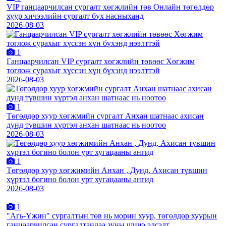
VIP ганцаарчилсан сургалт хөгжлийн төв Онлайн төгөлдөр
хуур хичээлийн сургалт бүх насныханд
2026-08-03
1
Ганцаарчилсан VIP сургалт хөгжлийн төвөөс Хөгжим
тоглож сурахыг хүссэн хүн бүхэнд нээлттэй
2026-08-03
1
Төгөлдөр хуур хөгжмийн сургалт Анхан шатнаас ахисан
дунд түвшин хүртэл анхан шатнаас нь ноотоо
2026-08-03
1
Төгөлдөр хуур хөгжимийн Анхан , Дунд, Ахисан түвшин
хүртэл богино болон урт хугацааны ангид
2026-08-03
1
"Агь-Үжин" сургалтын төв нь морин хуур, төгөлдөр хуурын
ганцаарчилсан сургалтандаа зуны шинэ элсэлт