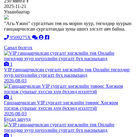
250 мянга ₮
2025-11-21
Улаанбаатар
"Агь-Үжин" сургалтын төв нь морин хуур, төгөлдөр хуурын
ганцаарчилсан сургалтандаа зуны шинэ элсэлт авч байна.
9509275X
Санал болгох
1
VIP ганцаарчилсан сургалт хөгжлийн төв Онлайн төгөлдөр
хуур хичээлийн сургалт бүх насныханд
2026-08-03
1
Ганцаарчилсан VIP сургалт хөгжлийн төвөөс Хөгжим
тоглож сурахыг хүссэн хүн бүхэнд нээлттэй
2026-08-03
Бусад зарууд
1