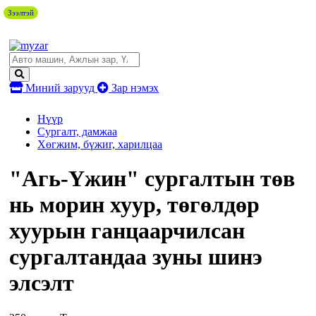
Зээлтэй
Миний зарууд
Зар нэмэх
Нүүр
Сургалт, дамжаа
Хөгжим, бүжиг, харилцаа
"Агь-Үжин" сургалтын төв
нь морин хуур, төгөлдөр
хуурын ганцаарчилсан
сургалтандаа зуны шинэ
элсэлт