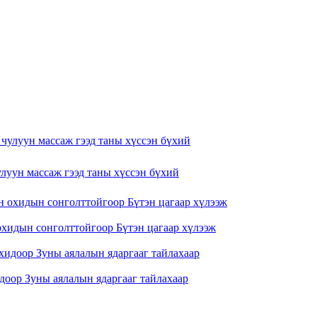
 чулуун массаж гээд таны хүссэн бүхий
охидын сонголттойгоор Бүтэн цагаар хүлээж
идоор Зуны аялалын ядаргааг тайлахаар