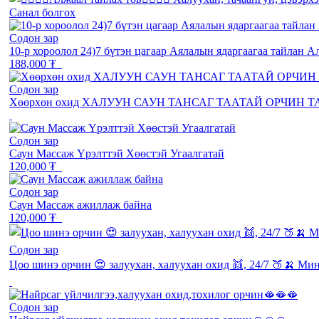
Санал болгох
Содон зар
10-р хороолол 24)7 бүтэн цагаар Аялалын ядаргаагаа тайлан А
188,000 ₮
Содон зар
Хөөрхөн охид ХАЛУУН САУН ТАНСАГ ТААТАЙ ОРЧИН 
Содон зар
Саун Массаж Үрэлттэй Хөөстэй Угаалгатай
120,000 ₮
Содон зар
Саун Массаж ажиллаж байна
120,000 ₮
Содон зар
Цоо шинэ орчин 😍 залуухан, халуухан охид 👯, 24/7 🍑🍌 Ми
Содон зар