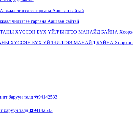
лжаал чилээгээ гаргана Ааш зан сайтай
ТАНЫ ХҮССЭН БҮХ ҮЙЛЧИЛГЭЭ МАНАЙД БАЙНА Хөөрхөн 
нт баруун талд ☎️94142533