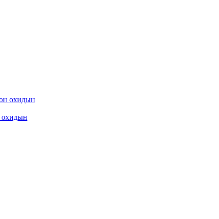
охидын