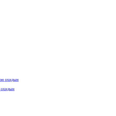
охидын