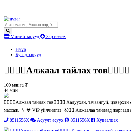
Миний зарууд
Зар нэмэх
Нүүр
Бусад зарууд
❤️‍🔥❤️‍🔥Алжаал тайлах төв❤️‍🔥
100 мянга ₮
44 мин
❤️‍🔥❤️‍🔥Алжаал тайлах төв❤️‍🔥❤️‍🔥 Халуухан, тачаангуй, цэвэр
массаж. 💧 💙 VIP үйлчилгээ. 🥵❤️‍🔥 Алжаалаа тайлаад жаргаад ава
8511556X
Асуулт асуух
8511556X
Хуваалцах