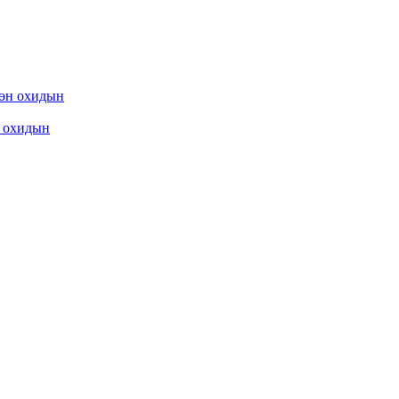
охидын