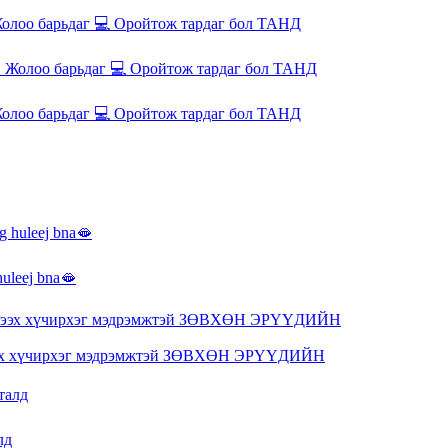
олоо барьдаг 💻 Оройтож тардаг бол ТАНД
олоо барьдаг 💻 Оройтож тардаг бол ТАНД
 huleej bna🫦
эргээх хүчирхэг мэдрэмжтэй ЗӨВХӨН ЭРҮҮДИЙН
лд