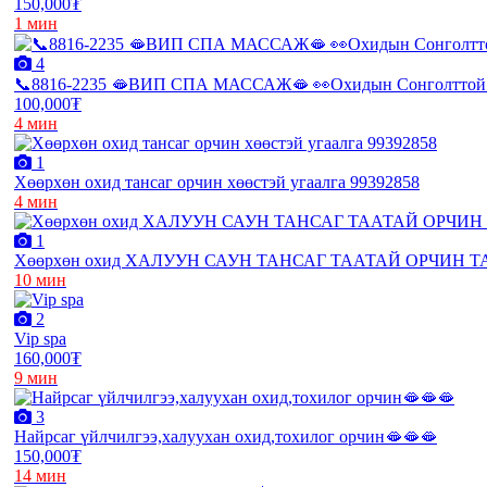
150,000₮
1 мин
4
📞8816-2235 🫦ВИП СПА МАССАЖ🫦 👀Охидын Сонголттой 
100,000₮
4 мин
1
Хөөрхөн охид тансаг орчин хөөстэй угаалга 99392858
4 мин
1
Хөөрхөн охид ХАЛУУН САУН ТАНСАГ ТААТАЙ ОРЧИН 
10 мин
2
Vip spa
160,000₮
9 мин
3
Найрсаг үйлчилгээ,халуухан охид,тохилог орчин🫦🫦🫦
150,000₮
14 мин