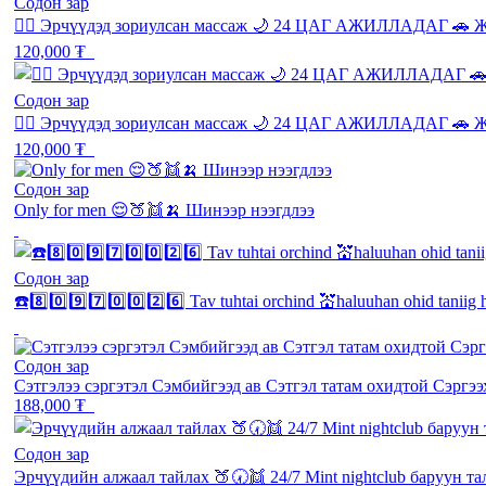
Содон зар
💆‍♂️ Эрчүүдэд зориулсан массаж 🌙 24 ЦАГ АЖИЛЛАДАГ 🚗 Ж
120,000 ₮
Содон зар
💆‍♂️ Эрчүүдэд зориулсан массаж 🌙 24 ЦАГ АЖИЛЛАДАГ 🚗 Ж
120,000 ₮
Содон зар
Only for men 😌🍑👯🍌 Шинээр нээгдлээ
Содон зар
☎️8️⃣0️⃣9️⃣7️⃣0️⃣0️⃣2️⃣6️⃣ Tav tuhtai orchind 💒haluuhan ohid taniig
Содон зар
Сэтгэлээ сэргэтэл Сэмбийгээд ав Сэтгэл татам охидтой С
188,000 ₮
Содон зар
Эрчүүдийн алжаал тайлах 🍑🕢👯 24/7 Mint nightclub баруун та