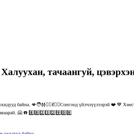
❤️‍🔥 Халуухан, тачаангуй, цэвэрх
хэн охидууд байна. 💋🧑‍🩰🧝‍♀💃👯‍♀Сонгоод үйлчлүүлээрэй ❤️ 💙 Хө
арай. 🤗 ☎️ 8️⃣8️⃣2️⃣3️⃣2️⃣9️⃣0️⃣8️⃣