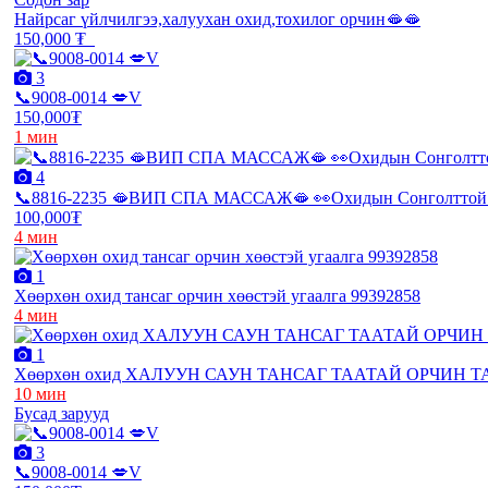
Найрсаг үйлчилгээ,халуухан охид,тохилог орчин🫦🫦
150,000 ₮
3
📞9008-0014 💋V
150,000₮
1 мин
4
📞8816-2235 🫦ВИП СПА МАССАЖ🫦 👀Охидын Сонголттой 
100,000₮
4 мин
1
Хөөрхөн охид тансаг орчин хөөстэй угаалга 99392858
4 мин
1
Хөөрхөн охид ХАЛУУН САУН ТАНСАГ ТААТАЙ ОРЧИН 
10 мин
Бусад зарууд
3
📞9008-0014 💋V