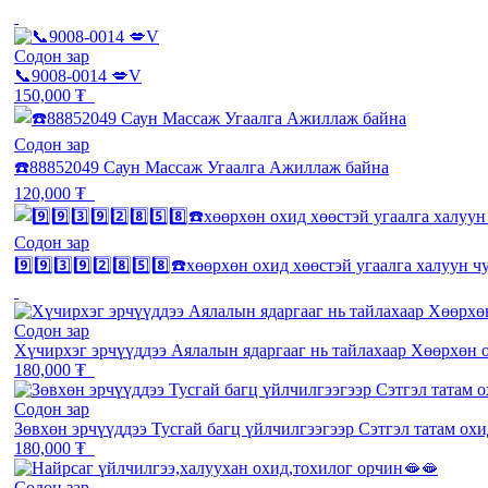
Содон зар
📞9008-0014 💋V
150,000 ₮
Содон зар
☎️88852049 Саун Массаж Угаалга Ажиллаж байна
120,000 ₮
Содон зар
9️⃣9️⃣3️⃣9️⃣2️⃣8️⃣5️⃣8️⃣☎️хөөрхөн охид хөөстэй угаалга халуун
Содон зар
Хүчирхэг эрчүүддээ Аялалын ядаргааг нь тайлахаар Хөөрхөн 
180,000 ₮
Содон зар
Зөвхөн эрчүүддээ Тусгай багц үйлчилгээгээр Сэтгэл татам ох
180,000 ₮
Содон зар