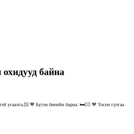
эн охидууд байна
өстэй угаалга.🧖 💙 Бүтэн биеийн бариа. 🛏💆‍♂ 💙 Тосон гулгаа