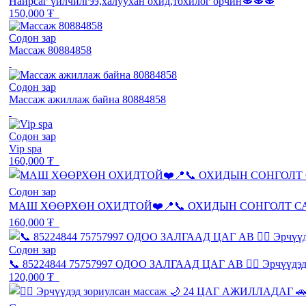
Найрсаг үйлчилгээ,халуухан охид,тохилог орчин🫦🫦🫦
150,000 ₮
Содон зар
Массаж 80884858
Содон зар
Массаж ажиллаж байна 80884858
Содон зар
Vip spa
160,000 ₮
Содон зар
МАШ ХӨӨРХӨН ОХИДТОЙ❤️📍📞 ОХИДЫН СОНГОЛТ С
160,000 ₮
Содон зар
📞 85224844 75757997 ОДОО ЗАЛГААД ЦАГ АВ 💆‍♂️ Эрчүүд
120,000 ₮