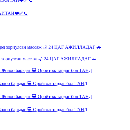
АЙТАЙ❤️✅📞
эд зориулсан массаж 🌙 24 ЦАГ АЖИЛЛАДАГ 🚗
олоо барьдаг 💻 Оройтож тардаг бол ТАНД
олоо барьдаг 💻 Оройтож тардаг бол ТАНД