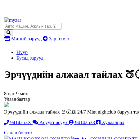
Миний зарууд
Зар нэмэх
Нүүр
Бусад зарууд
Эрчүүдийн алжаал тайлах 🍑🕢
8 цаг 9 мин
Улаанбаатар
Эрчүүдийн алжаал тайлах 🍑🕢👯 24/7 Mint nightclub баруун та
9414253X
Асуулт асуух
94142533
Хуваалцах
Санал болгох