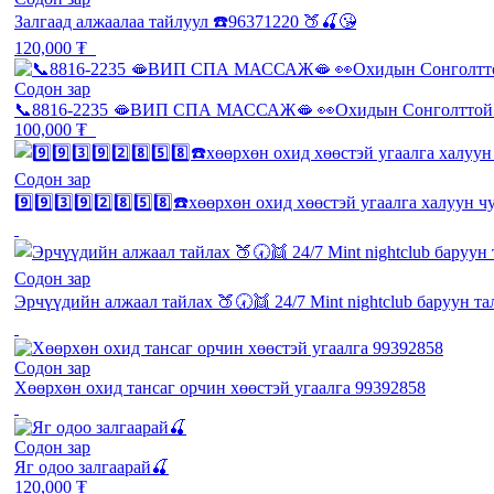
Залгаад алжаалаа тайлуул ☎️96371220 🍑🍒😘
120,000 ₮
Содон зар
📞8816-2235 🫦ВИП СПА МАССАЖ🫦 👀Охидын Сонголттой 
100,000 ₮
Содон зар
9️⃣9️⃣3️⃣9️⃣2️⃣8️⃣5️⃣8️⃣☎️хөөрхөн охид хөөстэй угаалга халуун
Содон зар
Эрчүүдийн алжаал тайлах 🍑🕢👯 24/7 Mint nightclub баруун та
Содон зар
Хөөрхөн охид тансаг орчин хөөстэй угаалга 99392858
Содон зар
Яг одоо залгаарай🍒
120,000 ₮