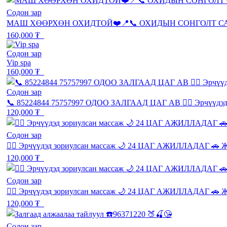
Содон зар
МАШ ХӨӨРХӨН ОХИДТОЙ❤️📍📞 ОХИДЫН СОНГОЛТ С
160,000 ₮
Содон зар
Vip spa
160,000 ₮
Содон зар
📞 85224844 75757997 ОДОО ЗАЛГААД ЦАГ АВ 💆‍♂️ Эрчүүд
120,000 ₮
Содон зар
💆‍♂️ Эрчүүдэд зориулсан массаж 🌙 24 ЦАГ АЖИЛЛАДАГ 🚗 Ж
120,000 ₮
Содон зар
💆‍♂️ Эрчүүдэд зориулсан массаж 🌙 24 ЦАГ АЖИЛЛАДАГ 🚗 Ж
120,000 ₮
Содон зар