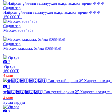
Содон зар
Найрсаг үйлчилгээ,халуухан охид,тохилог орчин🫦🫦🫦
150,000 ₮
Содон зар
Массаж 80884858
Содон зар
Массаж ажиллаж байна 80884858
2
Vip spa
160,000₮
4 мин
1
☎️8️⃣0️⃣9️⃣7️⃣0️⃣0️⃣2️⃣6️⃣ Тав тухтай орчин 💒 Халуухан охид т
4 мин
Бусад зарууд
2