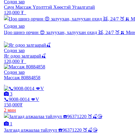
Содон зар
Саун Массаж Үрэлттэй Хөөстэй Угаалгатай
120,000 ₮
Содон зар
Цоо шинэ орчин 😍 залуухан, халуухан охид 👯, 24/7 🍑🍌 Ми
Содон зар
Яг одоо залгаарай🍒
120,000 ₮
Содон зар
Массаж 80884858
3
📞9008-0014 💋V
150,000₮
2 мин
1
Залгаад алжаалаа тайлуул ☎️96371220 🍑🍒😘