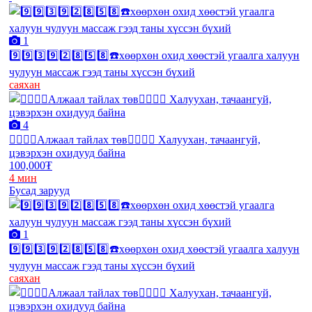
1
9️⃣9️⃣3️⃣9️⃣2️⃣8️⃣5️⃣8️⃣☎️хөөрхөн охид хөөстэй угаалга халуун
чулуун массаж гээд таны хүссэн бүхий
саяхан
4
❤️‍🔥❤️‍🔥Алжаал тайлах төв❤️‍🔥❤️‍🔥 Халуухан, тачаангуй,
цэвэрхэн охидууд байна
100,000₮
4 мин
Бусад зарууд
1
9️⃣9️⃣3️⃣9️⃣2️⃣8️⃣5️⃣8️⃣☎️хөөрхөн охид хөөстэй угаалга халуун
чулуун массаж гээд таны хүссэн бүхий
саяхан