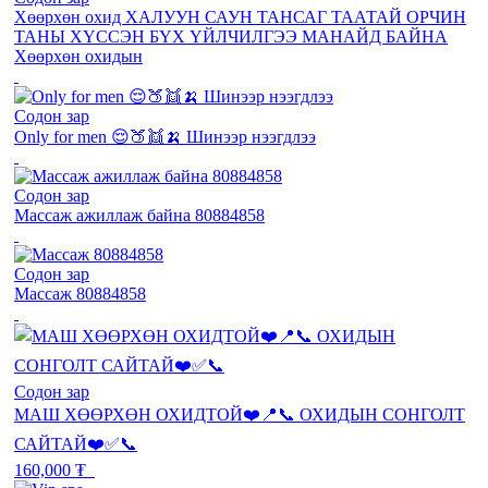
Хөөрхөн охид ХАЛУУН САУН ТАНСАГ ТААТАЙ ОРЧИН
ТАНЫ ХҮССЭН БҮХ ҮЙЛЧИЛГЭЭ МАНАЙД БАЙНА
Хөөрхөн охидын
Содон зар
Only for men 😌🍑👯🍌 Шинээр нээгдлээ
Содон зар
Массаж ажиллаж байна 80884858
Содон зар
Массаж 80884858
Содон зар
МАШ ХӨӨРХӨН ОХИДТОЙ❤️📍📞 ОХИДЫН СОНГОЛТ
САЙТАЙ❤️✅📞
160,000 ₮