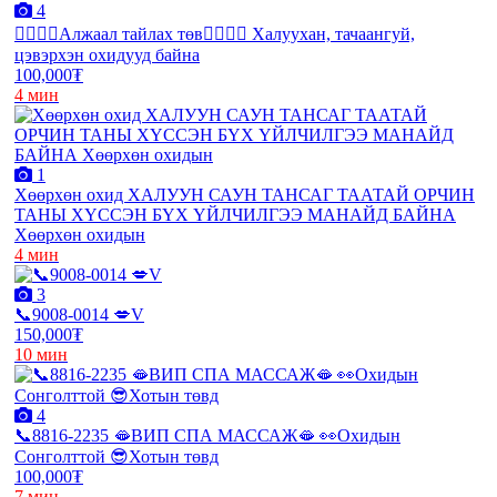
4
❤️‍🔥❤️‍🔥Алжаал тайлах төв❤️‍🔥❤️‍🔥 Халуухан, тачаангуй,
цэвэрхэн охидууд байна
100,000₮
4 мин
1
Хөөрхөн охид ХАЛУУН САУН ТАНСАГ ТААТАЙ ОРЧИН
ТАНЫ ХҮССЭН БҮХ ҮЙЛЧИЛГЭЭ МАНАЙД БАЙНА
Хөөрхөн охидын
4 мин
3
📞9008-0014 💋V
150,000₮
10 мин
4
📞8816-2235 🫦ВИП СПА МАССАЖ🫦 👀Охидын
Сонголттой 😎Хотын төвд
100,000₮
7 мин