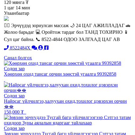
120 мянга ₮
1 цаг 14 мин
Улаанбаатар
💆‍♂️ Эрчүүдэд зориулсан массаж 🌙 24 ЦАГ АЖИЛЛАДАГ 🚗
Жолоо барьдаг 💻 Оройтож тардаг бол ТАНД ТОХИРНО 📱
Сул цаг байна. 📞 8522-4844 ОДОО ЗАЛГААД ЦАГ АВ
8522484X
Санал болгох
Содон зар
Хөөрхөн охид тансаг орчин хөөстэй угаалга 99392858
Содон зар
Найрсаг үйлчилгээ,халуухан охид,тохилог цэвэрхэн орчин
🫦🫦
150,000 ₮
Содон зар
Зөвхөн эрчүүддээ Тусгай багц үйлчилгээгээр Сэтгэл татам