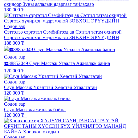
охидоор Зуны аялалын ядаргааг тайлахаар
180,000 ₮
Содон зар
Сэтгэлээ сэргэтэл Сэмбийгээд ав Сэтгэл татам охидтой
Сэргээх хүчирхэг мэдрэмжтэй ЗӨВХӨН ЭРҮҮДИЙН
188,000 ₮
Содон зар
☎️88852049 Саун Массаж Угаалга Ажиллаж байна
120,000 ₮
Содон зар
Саун Массаж Үрэлттэй Хөөстэй Угаалгатай
120,000 ₮
Содон зар
Саун Массаж ажиллаж байна
120,000 ₮
Содон зар