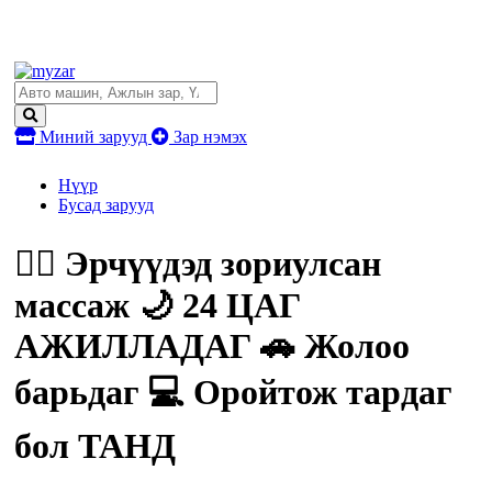
Миний зарууд
Зар нэмэх
Нүүр
Бусад зарууд
💆‍♂️ Эрчүүдэд зориулсан
массаж 🌙 24 ЦАГ
АЖИЛЛАДАГ 🚗 Жолоо
барьдаг 💻 Оройтож тардаг
бол ТАНД