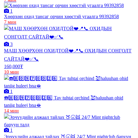
1
Хөөрхөн охид тансаг орчин хөөстэй угаалга 99392858
7 мин
3
МАШ ХӨӨРХӨН ОХИДТОЙ❤️📍📞 ОХИДЫН СОНГОЛТ
САЙТАЙ❤️✅📞
160,000₮
10 мин
1
☎️8️⃣0️⃣9️⃣7️⃣0️⃣0️⃣2️⃣6️⃣ Tav tuhtai orchind 💒haluuhan ohid
taniig huleej bna🫦
14 мин
1
Эрчүүдийн алжаал тайлах 🍑🕢👯 24/7 Mint nightclub баруун