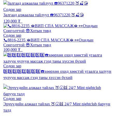
Содон зар
Залгаад алжаалаа тайлуул ☎️96371220 🍑🍒😘
120,000 ₮
Содон зар
📞8816-2235 🫦ВИП СПА МАССАЖ🫦 👀Охидын
Сонголттой 😎Хотын төвд
100,000 ₮
Содон зар
9️⃣9️⃣3️⃣9️⃣2️⃣8️⃣5️⃣8️⃣☎️хөөрхөн охид хөөстэй угаалга халуун
чулуун массаж гээд таны хүссэн бүхий
Содон зар
Эрчүүдийн алжаал тайлах 🍑🕢👯 24/7 Mint nightclub баруун
талд