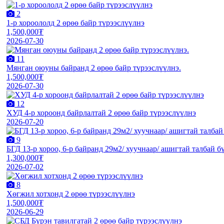
2
1-р хороололд 2 өрөө байр түрээслүүлнэ
1,500,000₮
2026-07-30
11
Мянган оюуны байранд 2 өрөө байр түрээслүүлнэ.
1,500,000₮
2026-07-30
12
ХУД 4-р хороонд байрлалтай 2 өрөө байр түрээслүүлнэ
2026-07-20
9
БГД 13-р хороо, 6-р байранд 29м2/ хуучнаар/ ашигтай талбай 
1,300,000₮
2026-07-02
8
Хөгжил хотхонд 2 өрөө түрээслүүлнэ
1,500,000₮
2026-06-29