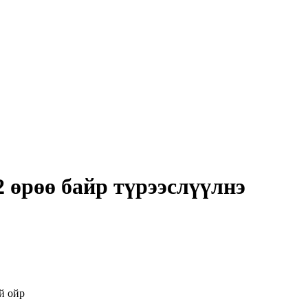
 өрөө байр түрээслүүлнэ
й ойр