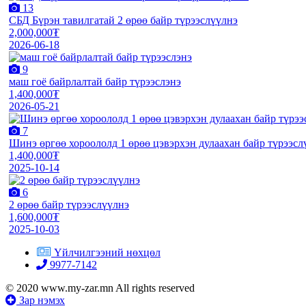
13
СБД Бүрэн тавилгатай 2 өрөө байр түрээслүүлнэ
2,000,000₮
2026-06-18
9
маш гоё байрлалтай байр түрээслэнэ
1,400,000₮
2026-05-21
7
Шинэ өргөө хороололд 1 өрөө цэвэрхэн дулаахан байр түрээсл
1,400,000₮
2025-10-14
6
2 өрөө байр түрээслүүлнэ
1,600,000₮
2025-10-03
Үйлчилгээний нөхцөл
9977-7142
© 2020 www.my-zar.mn All rights reserved
Зар нэмэх