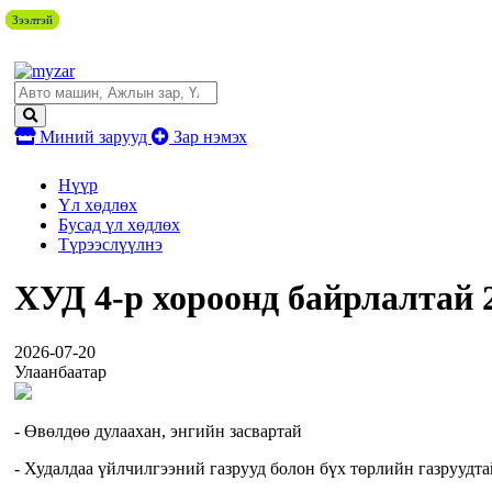
Зээлтэй
Зээлтэй
Зээлтэй
Зээлтэй
Зээлтэй
Зээлтэй
Зээлтэй
Зээлтэй
Зээлтэй
Зээлтэй
Зээлтэй
Миний зарууд
Зар нэмэх
Нүүр
Үл хөдлөх
Бусад үл хөдлөх
Түрээслүүлнэ
ХУД 4-р хороонд байрлалтай 2
2026-07-20
Улаанбаатар
- Өвөлдөө дулаахан, энгийн засвартай
- Худалдаа үйлчилгээний газрууд болон бүх төрлийн газруудта