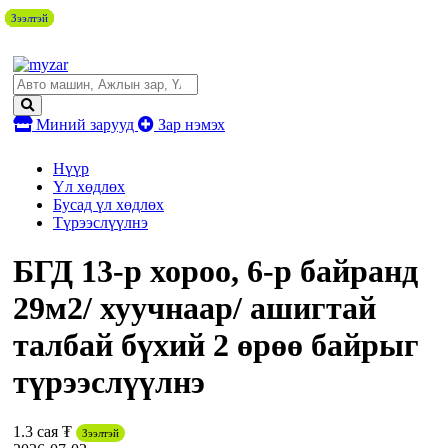
Зээлтэй
Зээлтэй
Зээлтэй
Зээлтэй
Зээлтэй
Зээлтэй
Зээлтэй
Зээлтэй
Зээлтэй
Зээлтэй
Зээлтэй
Миний зарууд
Зар нэмэх
Нүүр
Үл хөдлөх
Бусад үл хөдлөх
Түрээслүүлнэ
БГД 13-р хороо, 6-р байранд
29м2/ хуучнаар/ ашигтай
талбай бүхий 2 өрөө байрыг
түрээслүүлнэ
1.3 сая ₮
Зээлтэй