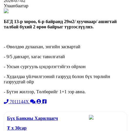
2026-07-02
Улаанбаатар
БГД 13-р хороо, 6-р байранд 29м2/ хуучнаар/ ашигтай
талбай бүхий 2 өрөө байрыг түрээслүүлнэ.
- Өвөлдөө дулаахан, энгийн засвартай
- 9/5 давхарт, хагас тавилгатай
- Улсын сургууль цэцэрлэгтэйгээ ойрхон
- Худалдаа үйлчилгээний газрууд болон бүх төрлийн
газруудтай ойр
- Бүтэн жилээр, Төлбөрийг 1+1 ээр авна.
7011144X
Бүх Банкны Харилцагч
₮ x
30
сар