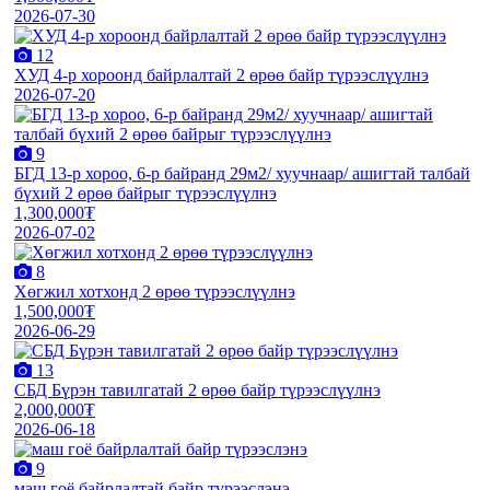
2026-07-30
12
ХУД 4-р хороонд байрлалтай 2 өрөө байр түрээслүүлнэ
2026-07-20
9
БГД 13-р хороо, 6-р байранд 29м2/ хуучнаар/ ашигтай талбай
бүхий 2 өрөө байрыг түрээслүүлнэ
1,300,000₮
2026-07-02
8
Хөгжил хотхонд 2 өрөө түрээслүүлнэ
1,500,000₮
2026-06-29
13
СБД Бүрэн тавилгатай 2 өрөө байр түрээслүүлнэ
2,000,000₮
2026-06-18
9
маш гоё байрлалтай байр түрээслэнэ