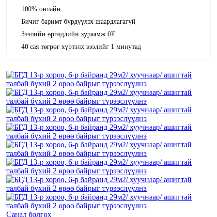
100% онлайн
Бичиг баримт бүрдүүлэх шаардлагагүй
Зээлийн өргөдлийн хураамж 0₮
40 сая төгрөг хүртэлх зээлийг 1 минутад
Санал болгох