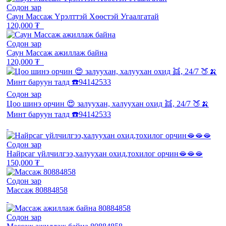
Содон зар
Саун Массаж Үрэлттэй Хөөстэй Угаалгатай
120,000 ₮
Содон зар
Саун Массаж ажиллаж байна
120,000 ₮
Содон зар
Цоо шинэ орчин 😍 залуухан, халуухан охид 👯, 24/7 🍑🍌
Минт баруун талд ☎️94142533
Содон зар
Найрсаг үйлчилгээ,халуухан охид,тохилог орчин🫦🫦🫦
150,000 ₮
Содон зар
Массаж 80884858
Содон зар