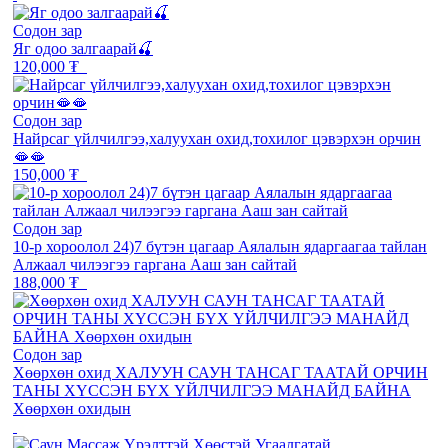
Содон зар
Яг одоо залгаарай🍒
120,000 ₮
Содон зар
Найрсаг үйлчилгээ,халуухан охид,тохилог цэвэрхэн орчин
🫦🫦
150,000 ₮
Содон зар
10-р хороолол 24)7 бүтэн цагаар Аялалын ядаргаагаа тайлан
Алжаал чилээгээ гаргана Ааш зан сайтай
188,000 ₮
Содон зар
Хөөрхөн охид ХАЛУУН САУН ТАНСАГ ТААТАЙ ОРЧИН
ТАНЫ ХҮССЭН БҮХ ҮЙЛЧИЛГЭЭ МАНАЙД БАЙНА
Хөөрхөн охидын