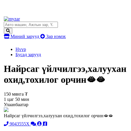
Миний зарууд
Зар нэмэх
Нүүр
Бусад зарууд
Найрсаг үйлчилгээ,халуухан
охид,тохилог орчин🫦🫦
150 мянга ₮
1 цаг 50 мин
Улаанбаатар
Найрсаг үйлчилгээ,халуухан охид,тохилог орчин🫦🫦
9043555X