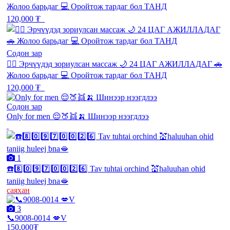
Жолоо барьдаг 💻 Оройтож тардаг бол ТАНД
120,000 ₮
Содон зар
💆‍♂️ Эрчүүдэд зориулсан массаж 🌙 24 ЦАГ АЖИЛЛАДАГ 🚗
Жолоо барьдаг 💻 Оройтож тардаг бол ТАНД
120,000 ₮
Содон зар
Only for men 😌🍑👯🍌 Шинээр нээгдлээ
1
☎️8️⃣0️⃣9️⃣7️⃣0️⃣0️⃣2️⃣6️⃣ Tav tuhtai orchind 💒haluuhan ohid
taniig huleej bna🫦
саяхан
3
📞9008-0014 💋V
150,000₮