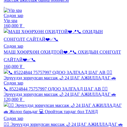
Массаж ажиллаж байна 80884858
Содон зар
Vip spa
160,000 ₮
Содон зар
МАШ ХӨӨРХӨН ОХИДТОЙ❤️📍📞 ОХИДЫН СОНГОЛТ
САЙТАЙ❤️✅📞
160,000 ₮
Содон зар
📞 85224844 75757997 ОДОО ЗАЛГААД ЦАГ АВ 💆‍♂️
Эрчүүдэд зориулсан массаж 🌙 24 ЦАГ АЖИЛЛАДАГ 🚗
120,000 ₮
Содон зар
💆‍♂️ Эрчүүдэд зориулсан массаж 🌙 24 ЦАГ АЖИЛЛАДАГ 🚗