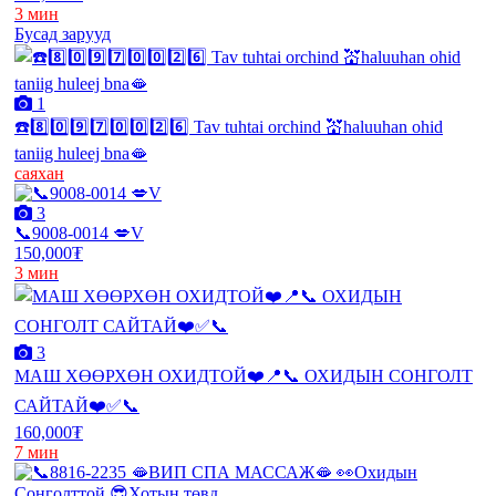
3 мин
Бусад зарууд
1
☎️8️⃣0️⃣9️⃣7️⃣0️⃣0️⃣2️⃣6️⃣ Tav tuhtai orchind 💒haluuhan ohid
taniig huleej bna🫦
саяхан
3
📞9008-0014 💋V
150,000₮
3 мин
3
МАШ ХӨӨРХӨН ОХИДТОЙ❤️📍📞 ОХИДЫН СОНГОЛТ
САЙТАЙ❤️✅📞
160,000₮
7 мин