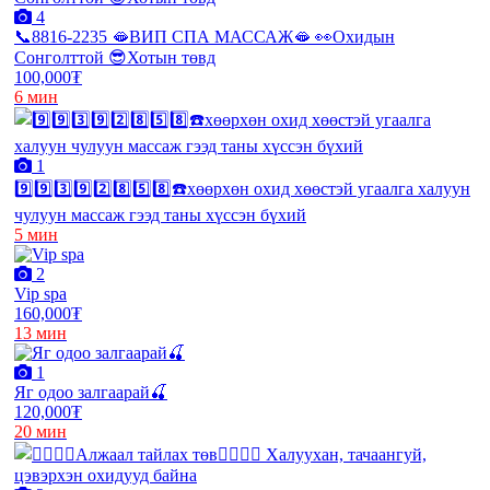
4
📞8816-2235 🫦ВИП СПА МАССАЖ🫦 👀Охидын
Сонголттой 😎Хотын төвд
100,000₮
6 мин
1
9️⃣9️⃣3️⃣9️⃣2️⃣8️⃣5️⃣8️⃣☎️хөөрхөн охид хөөстэй угаалга халуун
чулуун массаж гээд таны хүссэн бүхий
5 мин
2
Vip spa
160,000₮
13 мин
1
Яг одоо залгаарай🍒
120,000₮
20 мин