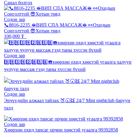
Санал болгох
Содон зар
📞8816-2235 🫦ВИП СПА МАССАЖ🫦 👀Охидын
Сонголттой 😎Хотын төвд
100,000 ₮
Содон зар
9️⃣9️⃣3️⃣9️⃣2️⃣8️⃣5️⃣8️⃣☎️хөөрхөн охид хөөстэй угаалга халуун
чулуун массаж гээд таны хүссэн бүхий
Содон зар
Эрчүүдийн алжаал тайлах 🍑🕢👯 24/7 Mint nightclub баруун
талд
Содон зар
Хөөрхөн охид тансаг орчин хөөстэй угаалга 99392858