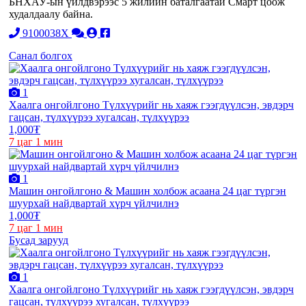
БНХАУ-ын үйлдвэрээс 5 жилийн баталгаатай Смарт цоож
худалдаалу байна.
9100038X
Санал болгох
1
Хаалга онгойлгоно Түлхүүрийг нь хаяж гээгдүүлсэн, эвдэрч
гацсан, түлхүүрээ хугалсан, түлхүүрээ
1,000₮
7 цаг 1 мин
1
Машин онгойлгоно & Машин холбож асаана 24 цаг түргэн
шуурхай найдвартай хүрч үйлчилнэ
1,000₮
7 цаг 1 мин
Бусад зарууд
1
Хаалга онгойлгоно Түлхүүрийг нь хаяж гээгдүүлсэн, эвдэрч
гацсан, түлхүүрээ хугалсан, түлхүүрээ