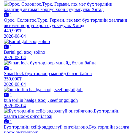
1
Орос, Солонгос,Турк, Герман, гэх мэт бүх төрлийн хаалганд
автомат корпус хроп суурьлуулж Хятад
449,999₮
2026-08-04
1
Bariul gol tsooj solino
2026-08-04
1
Smart lock бүх төрлөөр манайд бэлэн байна
350,000₮
2026-08-04
1
buh torliin haalga tsooj , seef ongoilgoh
2026-08-04
1
Бүх төрлийн сейф эвдрэлгүй онгойлгоно.Бүх төрлийн хаалга
цоож онгойлгож