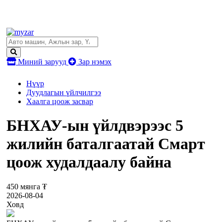
Миний зарууд
Зар нэмэх
Нүүр
Дуудлагын үйлчилгээ
Хаалга цоож засвар
БНХАУ-ын үйлдвэрээс 5
жилийн баталгаатай Смарт
цоож худалдаалу байна
450 мянга ₮
2026-08-04
Ховд