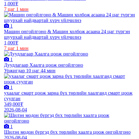
1,000₮
7 цаг 1 мин
1
Машин онгойлгоно & Машин холбож асаана 24 цаг түргэн
шуурхай найдвартай хүрч үйлчилнэ
1,000₮
7 цаг 1 мин
1
Дуудлагаар Хаалга цоож онгойлгоно
Уржигдар 10 цаг 44 мин
1
ухаалаг смарт цоож зарна бүх төрлийн хаалганд смарт цоож
суулган
349,000₮
2026-08-04
1
Шилэн модон бүргэд бүх төрлийн хаалга цоож онгойлгоно
2026-08-04