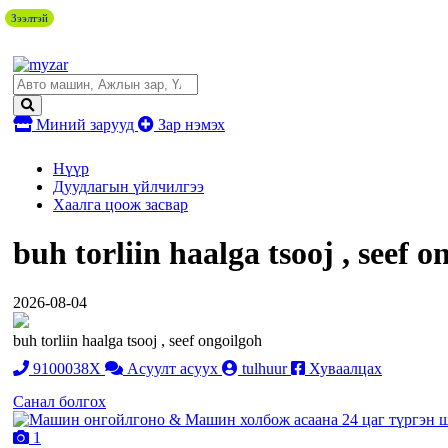
Зээлтэй
Миний зарууд
Зар нэмэх
Нүүр
Дуудлагын үйлчилгээ
Хаалга цоож засвар
buh torliin haalga tsooj , seef o
2026-08-04
buh torliin haalga tsooj , seef ongoilgoh
9100038X
Асуулт асуух
tulhuur
Хуваалцах
Санал болгох
1