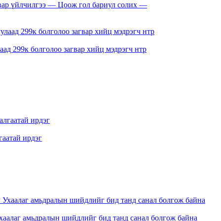
свар үйлчилгээ — Цоож гол бариул солих —
ад 299к болголоо загвар хийц мэдрэгч нтр
аатай ирдэг
 амьдралын шийдлийг бид танд санал болгож байна