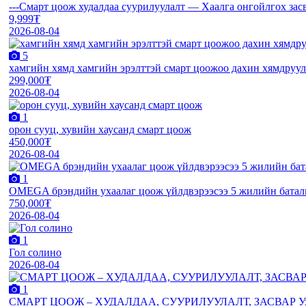
---Смарт цоож худалдаа суурилуулалт — Хаалга онгойлгох за
9,999₮
2026-08-04
5
хамгийн хямд хамгийн эрэлттэй смарт цоожоо дахин хямдруула
299,000₮
2026-08-04
1
орон сууц, хувийн хаусанд смарт цоож
450,000₮
2026-08-04
1
OMEGA брэндийн ухаалаг цоож үйлдвэрээсээ 5 жилийн баталг
750,000₮
2026-08-04
1
Гол солино
2026-08-04
1
СМАРТ ЦООЖ – ХУДАЛДАА, СУУРИЛУУЛАЛТ, ЗАСВАР Ухаалаг