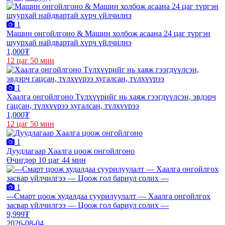
1
Машин онгойлгоно & Машин холбож асаана 24 цаг түргэн
шуурхай найдвартай хүрч үйлчилнэ
1,000₮
12 цаг 50 мин
1
Хаалга онгойлгоно Түлхүүрийг нь хаяж гээгдүүлсэн, эвдэрч
гацсан, түлхүүрээ хугалсан, түлхүүрээ
1,000₮
12 цаг 50 мин
1
Дуудлагаар Хаалга цоож онгойлгоно
Өчигдөр 10 цаг 44 мин
1
---Смарт цоож худалдаа суурилуулалт — Хаалга онгойлгох
засвар үйлчилгээ — Цоож гол бариул солих —
9,999₮
2026-08-04