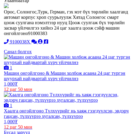
Улаанбаатар
Орос, Солонгос,Турк, Герман, гэх мэт бүх төрлийн хаалганд
автомат корпус хроп суурьлуулж Хятад Солонгос смарт
цоож суулгана нэмэлтээр нууц Цоож суулгаж бүх төрлийн
засвар үйлчилгээ хийнэ 24 цаг хаалга цоож сэйф машин
онгойлгоно91000383
9100038X
Санал болгох
1
Машин онгойлгоно & Машин холбож асаана 24 цаг түргэн
шуурхай найдвартай хүрч үйлчилнэ
1,000₮
12 цаг 50 мин
1
Хаалга онгойлгоно Түлхүүрийг нь хаяж гээгдүүлсэн, эвдэрч
гацсан, түлхүүрээ хугалсан, түлхүүрээ
1,000₮
12 цаг 50 мин
Бусад зарууд