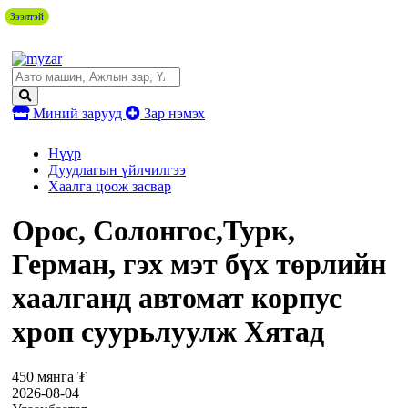
Зээлтэй
Миний зарууд
Зар нэмэх
Нүүр
Дуудлагын үйлчилгээ
Хаалга цоож засвар
Орос, Солонгос,Турк,
Герман, гэх мэт бүх төрлийн
хаалганд автомат корпус
хроп суурьлуулж Хятад
450 мянга ₮
2026-08-04