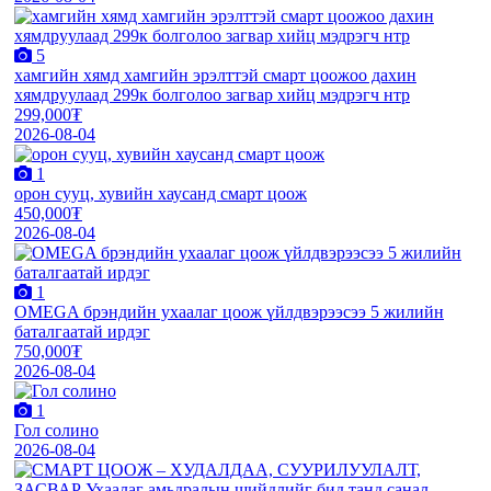
5
хамгийн хямд хамгийн эрэлттэй смарт цоожоо дахин
хямдруулаад 299к болголоо загвар хийц мэдрэгч нтр
299,000₮
2026-08-04
1
орон сууц, хувийн хаусанд смарт цоож
450,000₮
2026-08-04
1
OMEGA брэндийн ухаалаг цоож үйлдвэрээсээ 5 жилийн
баталгаатай ирдэг
750,000₮
2026-08-04
1
Гол солино
2026-08-04