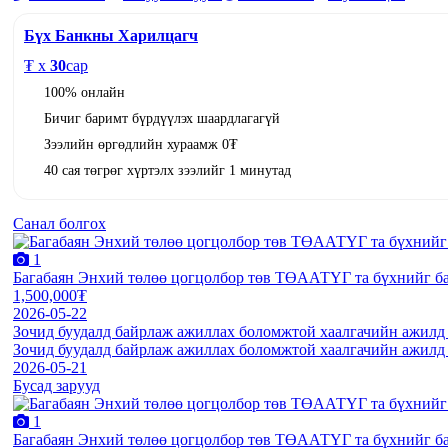
Бүх Банкны Харилцагч
₮ x
30
сар
100% онлайн
Бичиг баримт бүрдүүлэх шаардлагагүй
Зээлийн өргөдлийн хураамж 0₮
40 сая төгрөг хүртэлх зээлийг 1 минутад
Санал болгох
1
Багабаян Энхий төлөө цогцолбор төв ТӨААТҮГ та бүхнийг б
1,500,000₮
2026-05-22
Зочид буудалд байрлаж ажиллах боломжтой хаалгачийн ажилд а
Зочид буудалд байрлаж ажиллах боломжтой хаалгачийн ажилд а
2026-05-21
Бусад зарууд
1
Багабаян Энхий төлөө цогцолбор төв ТӨААТҮГ та бүхнийг б