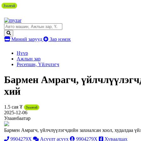
Зээлтэй
Зээлтэй
Зээлтэй
Зээлтэй
Зээлтэй
Зээлтэй
Зээлтэй
Зээлтэй
Зээлтэй
Миний зарууд
Зар нэмэх
Нүүр
Ажлын зар
Ресепшн, Үйлчлэгч
Бармен Амрагч, үйлчлүүлэгчд
хий
1.5 сая ₮
Зээлтэй
2025-12-06
Улаанбаатар
Бармен Амрагч, үйлчлүүлэгчдийн захиалсан хоол, худалдаа үй
9904279X
Асуулт асуух
9904279X
Хуваалцах