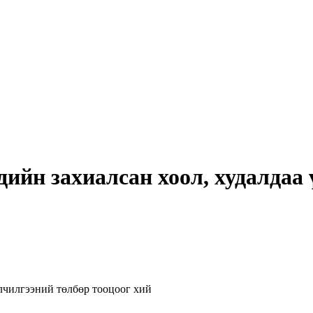
ийн захиалсан хоол, худалдаа
лчилгээний төлбөр тооцоог хий