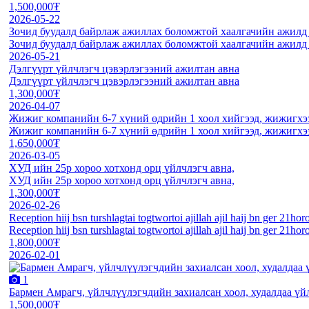
1,500,000₮
2026-05-22
Зочид буудалд байрлаж ажиллах боломжтой хаалгачийн ажилд а
Зочид буудалд байрлаж ажиллах боломжтой хаалгачийн ажилд а
2026-05-21
Дэлгүүрт үйлчлэгч цэвэрлэгээний ажилтан авна
Дэлгүүрт үйлчлэгч цэвэрлэгээний ажилтан авна
1,300,000₮
2026-04-07
Жижиг компанийн 6-7 хүний өдрийн 1 хоол хийгээд, жижигхээ
Жижиг компанийн 6-7 хүний өдрийн 1 хоол хийгээд, жижигхээ
1,650,000₮
2026-03-05
ХУД ийн 25р хороо хотхонд орц үйлчлэгч авна,
ХУД ийн 25р хороо хотхонд орц үйлчлэгч авна,
1,300,000₮
2026-02-26
Reception hiij bsn turshlagtai togtwortoi ajillah ajil haij bn ger 21hor
Reception hiij bsn turshlagtai togtwortoi ajillah ajil haij bn ger 21hor
1,800,000₮
2026-02-01
1
Бармен Амрагч, үйлчлүүлэгчдийн захиалсан хоол, худалдаа үй
1,500,000₮