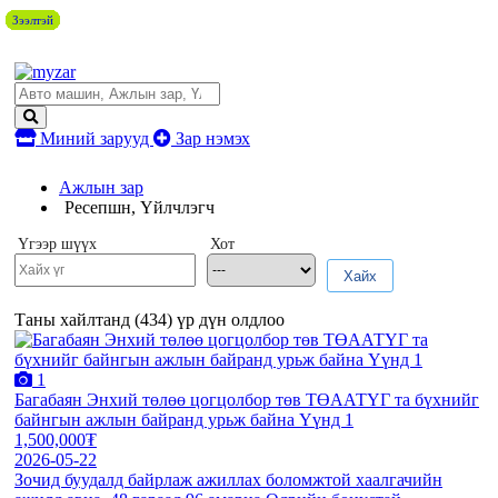
Зээлтэй
Зээлтэй
Зээлтэй
Зээлтэй
Зээлтэй
Зээлтэй
Зээлтэй
Зээлтэй
Зээлтэй
Зээлтэй
Зээлтэй
Зээлтэй
Зээлтэй
Зээлтэй
Зээлтэй
Зээлтэй
Зээлтэй
Зээлтэй
Зээлтэй
Зээлтэй
Зээлтэй
Зээлтэй
Зээлтэй
Зээлтэй
Зээлтэй
Зээлтэй
Зээлтэй
Зээлтэй
Зээлтэй
Миний зарууд
Зар нэмэх
Ажлын зар
Ресепшн, Үйлчлэгч
Үгээр шүүх
Хот
Хайх
Таны хайлтанд (
434
) үр дүн олдлоо
1
Багабаян Энхий төлөө цогцолбор төв ТӨААТҮГ та бүхнийг
байнгын ажлын байранд урьж байна Үүнд 1
1,500,000₮
2026-05-22
Зочид буудалд байрлаж ажиллах боломжтой хаалгачийн