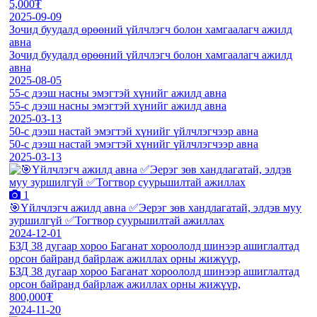
5,000₮
2025-09-09
Зочид буудалд өрөөний үйлчлэгч болон хамгаалагч ажилд
авна
Зочид буудалд өрөөний үйлчлэгч болон хамгаалагч ажилд
авна
2025-08-05
55-с дээш насны эмэгтэй хүнийг ажилд авна
55-с дээш насны эмэгтэй хүнийг ажилд авна
2025-03-13
50-с дээш настай эмэгтэй хүнийг үйлчлэгчээр авна
50-с дээш настай эмэгтэй хүнийг үйлчлэгчээр авна
2025-03-13
1
🎯Үйлчлэгч ажилд авна ✅Эерэг зөв хандлагатай, элдэв муу
зуршилгүй ✅Тогтвор суурьшилтай ажиллах
2024-12-01
БЗД 38 дугаар хороо Баганат хороололд шинээр ашиглалтад
орсон байранд байрлаж ажиллах орны жижүүр,
БЗД 38 дугаар хороо Баганат хороололд шинээр ашиглалтад
орсон байранд байрлаж ажиллах орны жижүүр,
800,000₮
2024-11-20