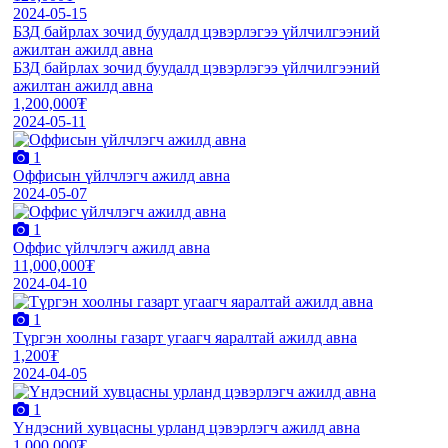
2024-05-15
БЗД байрлах зочид буудалд цэвэрлэгээ үйлчилгээний
ажилтан ажилд авна
БЗД байрлах зочид буудалд цэвэрлэгээ үйлчилгээний
ажилтан ажилд авна
1,200,000₮
2024-05-11
1
Оффисын үйлчлэгч ажилд авна
2024-05-07
1
Оффис үйлчлэгч ажилд авна
11,000,000₮
2024-04-10
1
Түргэн хоолны газарт угаагч яаралтай ажилд авна
1,200₮
2024-04-05
1
Үндэсний хувцасны урланд цэвэрлэгч ажилд авна
1,000,000₮