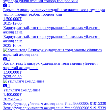
1
Бармен Амрагч, үйлчлүүлэгчдийн захиалсан хоол, худалдаа
үйлчилгээний төлбөр тооцоог хий
1,500,000₮
2025-12-06
Хариуцлагатай, тогтвор суурьшилтай ажиллах үйлчлэгч
ажилд авна
Хариуцлагатай, тогтвор суурьшилтай ажиллах үйлчлэгч
ажилд авна
2025-10-08
1
Хотын төвд Баянзүрх худалдааны төвд заалны үйлчлэгч
яаралтай ажилд авна
1,500,000₮
2025-09-30
1
Үйлчлэгч ажилд авна
1,400,000₮
2025-09-25
Зочидбуудалд үйлчлэгч ажилд авна Утас:96600906 91915339
Зочидбуудалд үйлчлэгч ажилд авна Утас:96600906 91915339