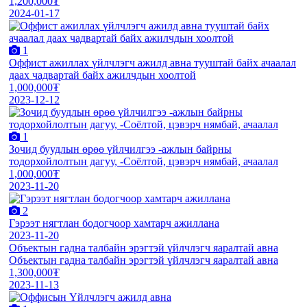
1,200,000₮
2024-01-17
1
Оффист ажиллах үйлчлэгч ажилд авна тууштай байх ачаалал
даах чадвартай байх ажилчдын хоолтой
1,000,000₮
2023-12-12
1
Зочид буудлын өрөө үйлчилгээ -ажлын байрны
тодорхойлолтын дагуу, -Соёлтой, цэвэрч нямбай, ачаалал
1,000,000₮
2023-11-20
2
Гэрээт нягтлан бодогчоор хамтарч ажиллана
2023-11-20
Объектын гадна талбайн эрэгтэй үйлчлэгч яаралтай авна
Объектын гадна талбайн эрэгтэй үйлчлэгч яаралтай авна
1,300,000₮
2023-11-13