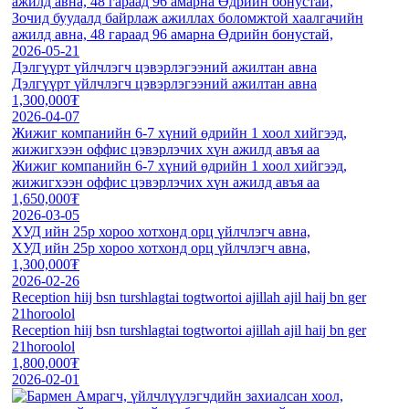
ажилд авна, 48 гараад 96 амарна Өдрийн бонустай,
Зочид буудалд байрлаж ажиллах боломжтой хаалгачийн
ажилд авна, 48 гараад 96 амарна Өдрийн бонустай,
2026-05-21
Дэлгүүрт үйлчлэгч цэвэрлэгээний ажилтан авна
Дэлгүүрт үйлчлэгч цэвэрлэгээний ажилтан авна
1,300,000₮
2026-04-07
Жижиг компанийн 6-7 хүний өдрийн 1 хоол хийгээд,
жижигхээн оффис цэвэрлэчих хүн ажилд авъя аа
Жижиг компанийн 6-7 хүний өдрийн 1 хоол хийгээд,
жижигхээн оффис цэвэрлэчих хүн ажилд авъя аа
1,650,000₮
2026-03-05
ХУД ийн 25р хороо хотхонд орц үйлчлэгч авна,
ХУД ийн 25р хороо хотхонд орц үйлчлэгч авна,
1,300,000₮
2026-02-26
Reception hiij bsn turshlagtai togtwortoi ajillah ajil haij bn ger
21horoolol
Reception hiij bsn turshlagtai togtwortoi ajillah ajil haij bn ger
21horoolol
1,800,000₮
2026-02-01