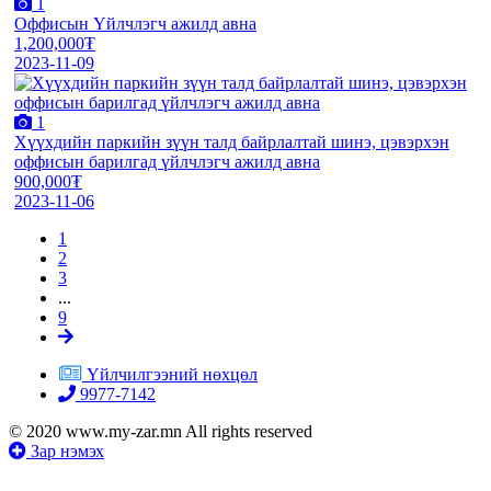
1
Оффисын Үйлчлэгч ажилд авна
1,200,000₮
2023-11-09
1
Хүүхдийн паркийн зүүн талд байрлалтай шинэ, цэвэрхэн
оффисын барилгад үйлчлэгч ажилд авна
900,000₮
2023-11-06
1
2
3
...
9
Үйлчилгээний нөхцөл
9977-7142
© 2020 www.my-zar.mn All rights reserved
Зар нэмэх