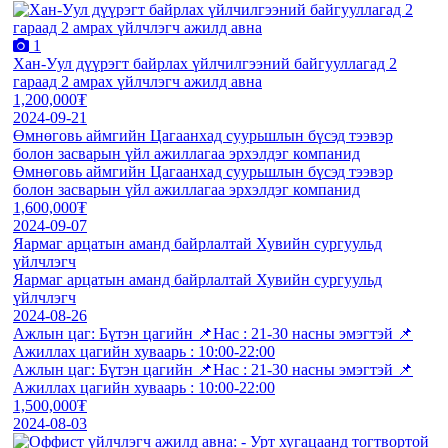
1
Хан-Уул дүүрэгт байрлах үйлчилгээний байгууллагад 2
гараад 2 амрах үйлчлэгч ажилд авна
1,200,000₮
2024-09-21
Өмнөговь аймгийн Цагаанхад суурьшлын бүсэд тээвэр
болон засварын үйл ажиллагаа эрхэлдэг компанид
Өмнөговь аймгийн Цагаанхад суурьшлын бүсэд тээвэр
болон засварын үйл ажиллагаа эрхэлдэг компанид
1,600,000₮
2024-09-07
Яармаг арцатын аманд байрлалтай Хувийн сургуульд
үйлчлэгч
Яармаг арцатын аманд байрлалтай Хувийн сургуульд
үйлчлэгч
2024-08-26
Ажлын цаг: Бүтэн цагийн 📌Нас : 21-30 насны эмэгтэй 📌
Aжиллах цагийн хуваарь : 10:00-22:00
Ажлын цаг: Бүтэн цагийн 📌Нас : 21-30 насны эмэгтэй 📌
Aжиллах цагийн хуваарь : 10:00-22:00
1,500,000₮
2024-08-03