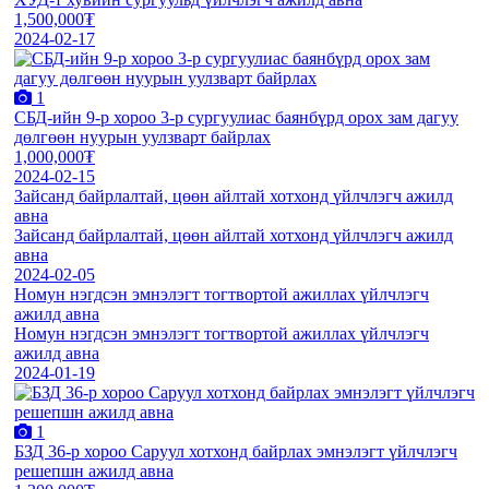
1,500,000₮
2024-02-17
1
СБД-ийн 9-р хороо 3-р сургуулиас баянбүрд орох зам дагуу
дөлгөөн нуурын уулзварт байрлах
1,000,000₮
2024-02-15
Зайсанд байрлалтай, цөөн айлтай хотхонд үйлчлэгч ажилд
авна
Зайсанд байрлалтай, цөөн айлтай хотхонд үйлчлэгч ажилд
авна
2024-02-05
Номун нэгдсэн эмнэлэгт тогтвортой ажиллах үйлчлэгч
ажилд авна
Номун нэгдсэн эмнэлэгт тогтвортой ажиллах үйлчлэгч
ажилд авна
2024-01-19
1
БЗД 36-р хороо Саруул хотхонд байрлах эмнэлэгт үйлчлэгч
решепшн ажилд авна