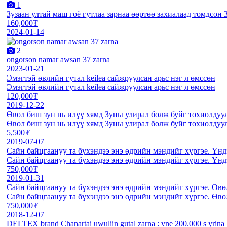
1
Зузаан ултай маш гоё гутлаа зарнаа өөртөө захиалаад томдсон 
160,000₮
2024-01-14
2
ongorson namar awsan 37 zarna
2023-01-21
Эмэгтэй өвлийн гутал keilea сайжруулсан арьс нэг л өмссөн
Эмэгтэй өвлийн гутал keilea сайжруулсан арьс нэг л өмссөн
120,000₮
2019-12-22
Өвөл биш зун нь илүү хямд Зуны улирал болж буйг тохиолд
Өвөл биш зун нь илүү хямд Зуны улирал болж буйг тохиолд
5,500₮
2019-07-07
Сайн байцгаануу та бүхэндээ энэ өдрийн мэндийг хүргэе. Үнд
Сайн байцгаануу та бүхэндээ энэ өдрийн мэндийг хүргэе. Үнд
750,000₮
2019-01-31
Сайн байцгаануу та бүхэндээ энэ өдрийн мэндийг хүргэе. Өв
Сайн байцгаануу та бүхэндээ энэ өдрийн мэндийг хүргэе. Өв
750,000₮
2018-12-07
DELTEX brand Chanartai uwuliin gutal zarna : vne 200.000 s yrina