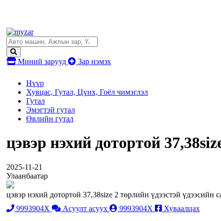
Миний зарууд
Зар нэмэх
Нүүр
Хувцас, Гутал, Цүнх, Гоёл чимэглэл
Гутал
Эмэгтэй гутал
Өвлийн гутал
цэвэр нэхий дотортой 37,38si
2025-11-21
Улаанбаатар
цэвэр нэхий дотортой 37,38size 2 төрлийн үдээстэй үдээсийн 
9993904X
Асуулт асуух
9993904X
Хуваалцах