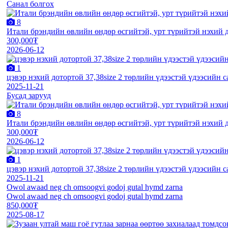
Санал болгох
8
Итали брэндийн өвлийн өндөр өсгийтэй, урт түрийтэй нэхий до
300,000₮
2026-06-12
1
цэвэр нэхий дотортой 37,38size 2 төрлийн үдээстэй үдээсийн 
2025-11-21
Бусад зарууд
8
Итали брэндийн өвлийн өндөр өсгийтэй, урт түрийтэй нэхий до
300,000₮
2026-06-12
1
цэвэр нэхий дотортой 37,38size 2 төрлийн үдээстэй үдээсийн 
2025-11-21
Owol awaad neg ch omsoogvi godoj gutal hymd zarna
Owol awaad neg ch omsoogvi godoj gutal hymd zarna
850,000₮
2025-08-17