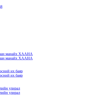
38
уулан манайх ХААНА
уулан манайх ХААНА
эсний их баяр
эсний их баяр
өлийн улирал
өлийн улирал