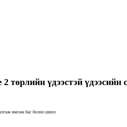
ze 2 төрлийн үдээстэй үдээсийн
салгаж өмсөж бас болно шинэ