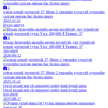
1
цэвэр нэхий дотортой 37,38size 2 төрлийн үдээстэй үдээсийн
салгаж өмсөж бас болно шинэ
2025-11-21
Бусад зарууд
8
Итали брэндийн өвлийн өндөр өсгийтэй, урт түрийтэй
нэхий дотортой гутал Үнэ: 300,000 ₮ Размер: 37
300,000₮
2026-06-12
1
цэвэр нэхий дотортой 37,38size 2 төрлийн үдээстэй үдээсийн
салгаж өмсөж бас болно шинэ
2025-11-21
Owol awaad neg ch omsoogvi godoj gutal hymd zarna
Owol awaad neg ch omsoogvi godoj gutal hymd zarna
850,000₮
2025-08-17