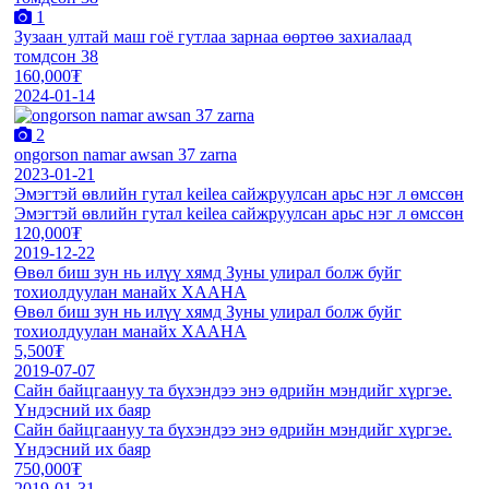
1
Зузаан ултай маш гоё гутлаа зарнаа өөртөө захиалаад
томдсон 38
160,000₮
2024-01-14
2
ongorson namar awsan 37 zarna
2023-01-21
Эмэгтэй өвлийн гутал keilea сайжруулсан арьс нэг л өмссөн
Эмэгтэй өвлийн гутал keilea сайжруулсан арьс нэг л өмссөн
120,000₮
2019-12-22
Өвөл биш зун нь илүү хямд Зуны улирал болж буйг
тохиолдуулан манайх ХААНА
Өвөл биш зун нь илүү хямд Зуны улирал болж буйг
тохиолдуулан манайх ХААНА
5,500₮
2019-07-07
Сайн байцгаануу та бүхэндээ энэ өдрийн мэндийг хүргэе.
Үндэсний их баяр
Сайн байцгаануу та бүхэндээ энэ өдрийн мэндийг хүргэе.
Үндэсний их баяр
750,000₮
2019-01-31