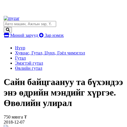
Миний зарууд
Зар нэмэх
Нүүр
Хувцас, Гутал, Цүнх, Гоёл чимэглэл
Гутал
Эмэгтэй гутал
Өвлийн гутал
Сайн байцгаануу та бүхэндээ
энэ өдрийн мэндийг хүргэе.
Өвөлийн улирал
750 мянга ₮
2018-12-07