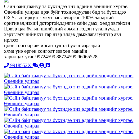
Сайн байцгаануу та бүхэндээ энэ өдрийн мэндийг хүргэе.
Өвөлийн улирал ирж буйг тохиолдуулан бид та бүхэндээ
ОХУ- ын иркутск якут аас авчирсан 100% чанартай
оригинал,нэхий дотортой,эдэлгээ сайн даах, хөлд эвтэйхэн
Цэвэр цаа бугын шилбэний арьсан годон гуталнуудаа
хэрэглэгч дийнхээ гар дээр элдэв дамжлагагүйгээр авч
ирлэээ
цөөн тоогоор авчирсан тул та бүхэн яараарай
хямд үнэ өргөн сонголт зөвхөн манайд .
харилцах утас 99724599 88724599 96065528
9918552X