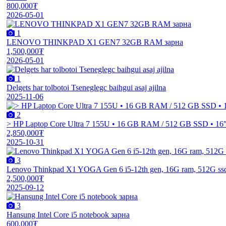
800,000₮
2026-05-01
1
LENOVO THINKPAD X1 GEN7 32GB RAM зарна
1,500,000₮
2026-05-01
1
Delgets har tolbotoi Tseneglegc baihgui asaj ajilna
2025-11-06
2
> HP Laptop Core Ultra 7 155U • 16 GB RAM / 512 GB SSD • 16
2,850,000₮
2025-10-31
3
Lenovo Thinkpad X1 YOGA Gen 6 i5-12th gen, 16G ram, 512G ssd, 
2,500,000₮
2025-09-12
3
Hansung Intel Core i5 notebook зарна
600,000₮