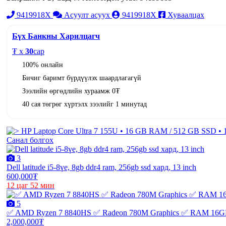
9419918X
Асуулт асуух
9419918X
Хуваалцах
Бүх Банкны Харилцагч
₮ x
30
сар
100% онлайн
Бичиг баримт бүрдүүлэх шаардлагагүй
Зээлийн өргөдлийн хураамж 0₮
40 сая төгрөг хүртэлх зээлийг 1 минутад
Санал болгох
3
Dell latitude i5-8үе, 8gb ddr4 ram, 256gb ssd хард, 13 inch
600,000₮
12 цаг 52 мин
5
✅ AMD Ryzen 7 8840HS ✅ Radeon 780M Graphics ✅ RAM 16G
2,000,000₮