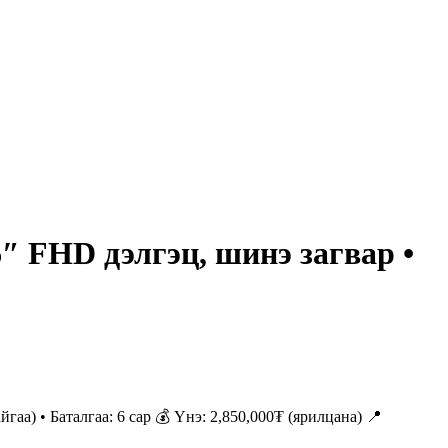
6″ FHD дэлгэц, шинэ загвар •
аа) • Баталгаа: 6 сар 💰 Үнэ: 2,850,000₮ (ярилцана) 📍