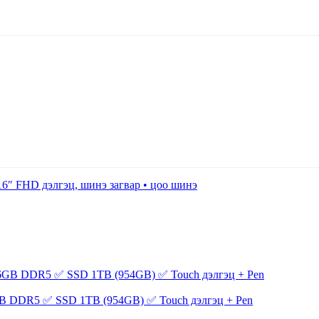
B DDR5 ✅ SSD 1TB (954GB) ✅ Touch дэлгэц + Pen