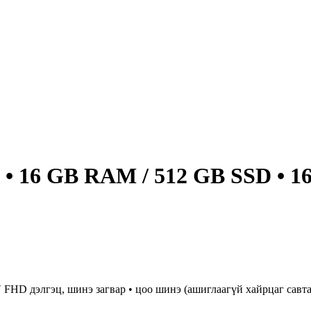
U • 16 GB RAM / 512 GB SSD • 1
 FHD дэлгэц, шинэ загвар • цоо шинэ (ашиглаагүй хайрцаг савтайг