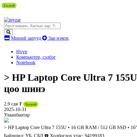
Зээлтэй
Зээлтэй
Зээлтэй
Зээлтэй
Зээлтэй
Зээлтэй
Зээлтэй
Зээлтэй
Миний зарууд
Зар нэмэх
Нүүр
Компьютер, сэлбэг
Notebook
> HP Laptop Core Ultra 7 155
цоо шинэ
2.9 сая ₮
Зээлтэй
2025-10-31
Улаанбаатар
> HP Laptop Core Ultra 7 155U • 16 GB RAM / 512 GB SSD • 16″
Байршил: УБ, СБД ☎️ Холбогдох утас: 94199183