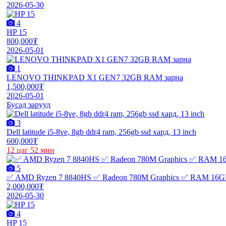
2026-05-30
4
HP 15
800,000₮
2026-05-01
1
LENOVO THINKPAD X1 GEN7 32GB RAM зарна
1,500,000₮
2026-05-01
Бусад зарууд
3
Dell latitude i5-8үе, 8gb ddr4 ram, 256gb ssd хард, 13 inch
600,000₮
12 цаг 52 мин
5
✅ AMD Ryzen 7 8840HS ✅ Radeon 780M Graphics ✅ RAM 16G
2,000,000₮
2026-05-30
4
HP 15