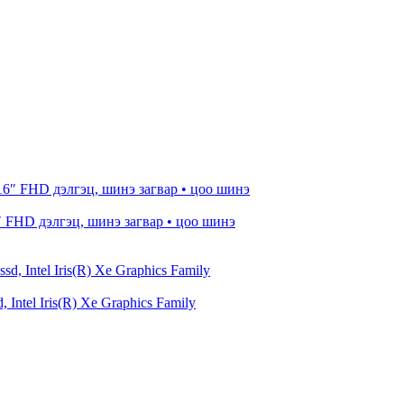
″ FHD дэлгэц, шинэ загвар • цоо шинэ
Intel Iris(R) Xe Graphics Family