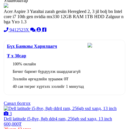
Улаанбаатар
Acer Aspire 3 Yaraltai zarah gesiin Heregleed 2, 3 jil bolj bn Intel
core i7 10th gen nvidia mx330 12GB RAM 1TB HDD Zalguur n
bga Үнэ 1.3
9412523X
Бүх Банкны Харилцагч
₮ x
30
сар
100% онлайн
Бичиг баримт бүрдүүлэх шаардлагагүй
Зээлийн өргөдлийн хураамж 0₮
40 сая төгрөг хүртэлх зээлийг 1 минутад
Санал болгох
3
Dell latitude i5-8үе, 8gb ddr4 ram, 256gb ssd хард, 13 inch
600,000₮