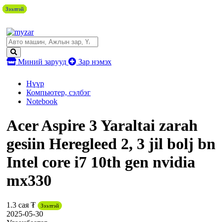
Зээлтэй
Зээлтэй
Зээлтэй
Зээлтэй
Зээлтэй
Зээлтэй
Зээлтэй
Миний зарууд
Зар нэмэх
Нүүр
Компьютер, сэлбэг
Notebook
Acer Aspire 3 Yaraltai zarah
gesiin Heregleed 2, 3 jil bolj bn
Intel core i7 10th gen nvidia
mx330
1.3 сая ₮
Зээлтэй
2025-05-30