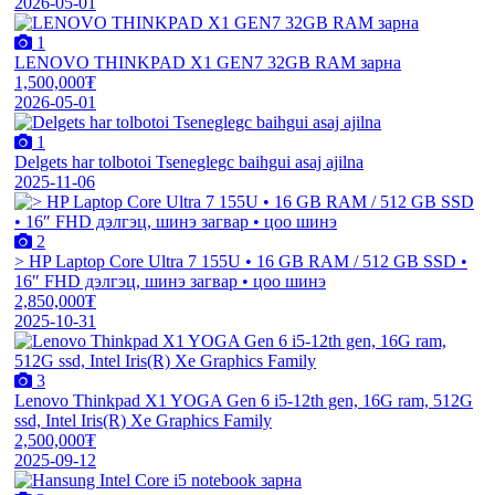
2026-05-01
1
LENOVO THINKPAD X1 GEN7 32GB RAM зарна
1,500,000₮
2026-05-01
1
Delgets har tolbotoi Tseneglegc baihgui asaj ajilna
2025-11-06
2
> HP Laptop Core Ultra 7 155U • 16 GB RAM / 512 GB SSD •
16″ FHD дэлгэц, шинэ загвар • цоо шинэ
2,850,000₮
2025-10-31
3
Lenovo Thinkpad X1 YOGA Gen 6 i5-12th gen, 16G ram, 512G
ssd, Intel Iris(R) Xe Graphics Family
2,500,000₮
2025-09-12