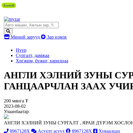
Зээлтэй
Миний зарууд
Зар нэмэх
Нүүр
Сургалт, дамжаа
Хөгжим, бүжиг, харилцаа
АНГЛИ ХЭЛНИЙ ЗУНЫ СУР
ГАНЦААРЧЛАН ЗААХ УЧИР
200 мянга ₮
2023-08-02
Улаанбаатар
АНГЛИ ХЭЛНИЙ ЗУНЫ СУРГАЛТ , ЯРАИ ДҮРЭМ ХОСЛО
8967128X
Асуулт асуух
8967128X
Хуваалцах