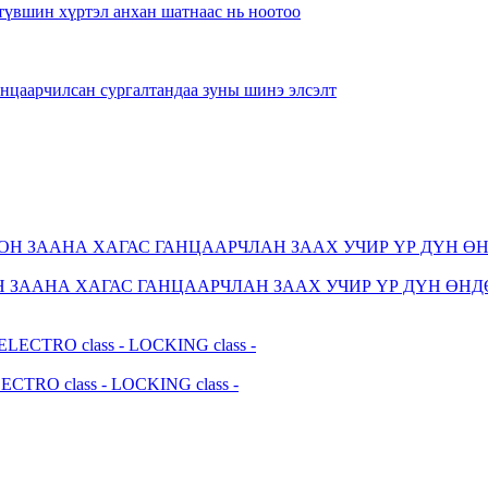
түвшин хүртэл анхан шатнаас нь ноотоо
анцаарчилсан сургалтандаа зуны шинэ элсэлт
Н ЗААНА ХАГАС ГАНЦААРЧЛАН ЗААХ УЧИР ҮР ДҮН ӨНД
ELECTRO class - LOCKING class -