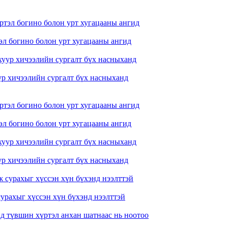
л богино болон урт хугацааны ангид
ур хичээлийн сургалт бүх насныханд
л богино болон урт хугацааны ангид
ур хичээлийн сургалт бүх насныханд
урахыг хүссэн хүн бүхэнд нээлттэй