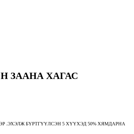
ОН ЗААНА ХАГАС
ӨР .ЭХЭЛЖ БҮРТГҮҮЛСЭН 5 ХҮҮХЭД 50% ХЯМДАРНА