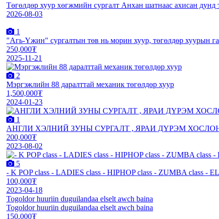
Төгөлдөр хуур хөгжмийн сургалт Анхан шатнаас ахисан дунд 
2026-08-03
1
"Агь-Үжин" сургалтын төв нь морин хуур, төгөлдөр хуурын г
250,000₮
2025-11-21
2
Мэргэжлийн 88 даралттай механик төгөлдөр хуур
1,500,000₮
2024-01-23
1
АНГЛИ ХЭЛНИЙ ЗУНЫ СУРГАЛТ , ЯРАИ ДҮРЭМ ХОСЛО
200,000₮
2023-08-02
5
- K POP class - LADIES class - HIPHOP class - ZUMBA class - 
100,000₮
2023-04-18
Togoldor huuriin duguilandaa elselt awch baina
Togoldor huuriin duguilandaa elselt awch baina
150,000₮