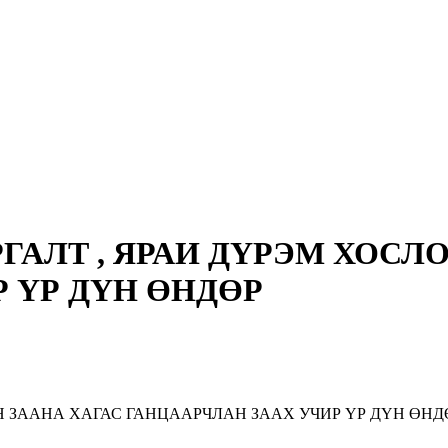
ГАЛТ , ЯРАИ ДҮРЭМ ХОСЛ
 ҮР ДҮН ӨНДӨР
Н ЗААНА ХАГАС ГАНЦААРЧЛАН ЗААХ УЧИР ҮР ДҮН ӨНД