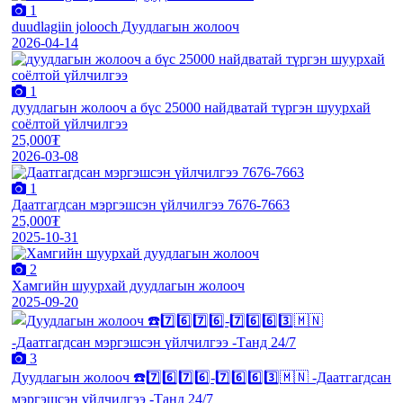
1
duudlagiin jolooch Дуудлагын жолооч
2026-04-14
1
дуудлагын жолооч а бүс 25000 найдватай түргэн шуурхай
соёлтой үйлчилгээ
25,000₮
2026-03-08
1
Даатгагдсан мэргэшсэн үйлчилгээ 7676-7663
25,000₮
2025-10-31
2
Хамгийн шуурхай дуудлагын жолооч
2025-09-20
3
Дуудлагын жолооч ☎️7️⃣6️⃣7️⃣6️⃣-7️⃣6️⃣6️⃣3️⃣🇲🇳 -Даатгагдсан
мэргэшсэн үйлчилгээ -Танд 24/7