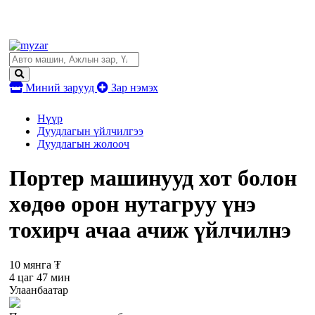
Миний зарууд
Зар нэмэх
Нүүр
Дуудлагын үйлчилгээ
Дуудлагын жолооч
Портер машинууд хот болон
хөдөө орон нутагруу үнэ
тохирч ачаа ачиж үйлчилнэ
10 мянга ₮
4 цаг 47 мин
Улаанбаатар