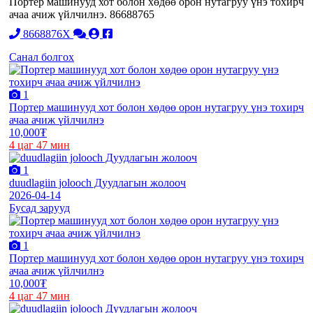
Портер машинууд хот болон хөдөө орон нутагруу үнэ тохирч
ачаа ачиж үйлчилнэ. 86688765
8668876X
Санал болгох
1
Портер машинууд хот болон хөдөө орон нутагруу үнэ тохирч
ачаа ачиж үйлчилнэ
10,000₮
4 цаг 47 мин
1
duudlagiin jolooch Дуудлагын жолооч
2026-04-14
Бусад зарууд
1
Портер машинууд хот болон хөдөө орон нутагруу үнэ тохирч
ачаа ачиж үйлчилнэ
10,000₮
4 цаг 47 мин