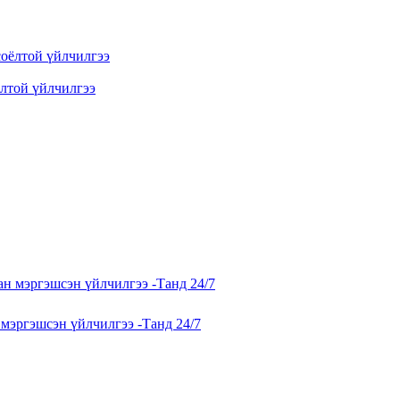
ёлтой үйлчилгээ
н мэргэшсэн үйлчилгээ -Танд 24/7