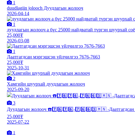
1
duudlagiin jolooch Дуудлагын жолооч
2026-04-14
1
дуудлагын жолооч а бүс 25000 найдватай түргэн шуурхай со
25,000₮
2026-03-08
1
Даатгагдсан мэргэшсэн үйлчилгээ 7676-7663
25,000₮
2025-10-31
2
Хамгийн шуурхай дуудлагын жолооч
2025-09-20
3
Дуудлагын жолооч ☎️7️⃣6️⃣7️⃣6️⃣-7️⃣6️⃣6️⃣3️⃣🇲🇳 -Даатгагдса
25,000₮
2025-07-22
1