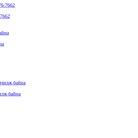
-7662
на
илж байна