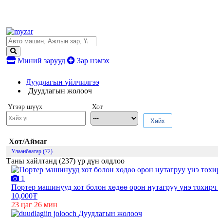
Миний зарууд
Зар нэмэх
Дуудлагын үйлчилгээ
Дуудлагын жолооч
Үгээр шүүх
Хот
Хайх
Хот/Аймаг
Улаанбаатар (72)
Таны хайлтанд (
237
) үр дүн олдлоо
1
Портер машинууд хот болон хөдөө орон нутагруу үнэ тохирч
10,000₮
23 цаг 26 мин