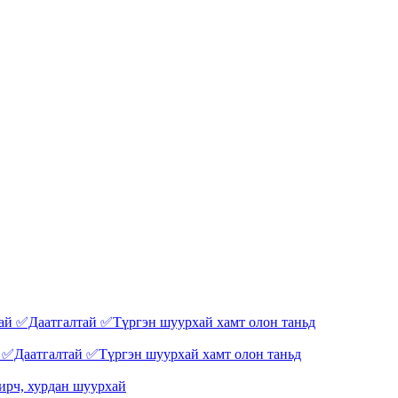
✅Даатгалтай ✅Түргэн шуурхай хамт олон таньд