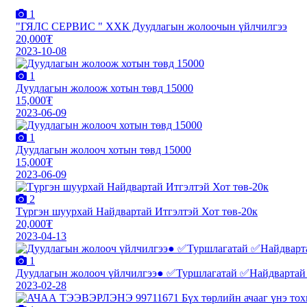
1
"ГЯЛС СЕРВИС " ХХК Дуудлагын жолоочын үйлчилгээ
20,000₮
2023-10-08
1
Дуудлагын жолоож хотын төвд 15000
15,000₮
2023-06-09
1
Дуудлагын жолооч хотын төвд 15000
15,000₮
2023-06-09
2
Түргэн шуурхай Найдвартай Итгэлтэй Хот төв-20к
20,000₮
2023-04-13
1
Дуудлагын жолооч үйлчилгээ● ✅Туршлагатай ✅Найдвартай 
2023-02-28