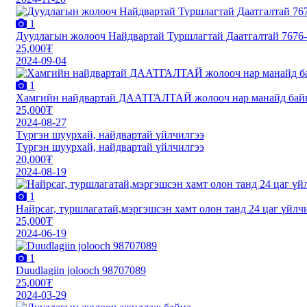
1
Дуудлагын жолооч Найдвартай Туршлагтай Даатгалтай 7676
25,000₮
2024-09-04
1
Хамгийн найдвартай ДААТГАЛТАЙ жолооч нар манайд бай
25,000₮
2024-08-27
Түргэн шуурхай, найдвартай үйлчилгээ
Түргэн шуурхай, найдвартай үйлчилгээ
20,000₮
2024-08-19
1
Найрсаг, туршлагатай,мэргэшсэн хамт олон танд 24 цаг үйлч
25,000₮
2024-06-19
1
Duudlagiin jolooch 98707089
25,000₮
2024-03-29