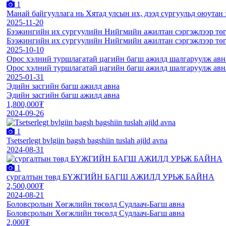
1
Манай байгууллага нь Хятад улсын их, дээд сургуульд оюутан 
2025-11-20
Бээжингийн их сургуулийн Нийгмийн ажилтан сэргэжлээр тө
Бээжингийн их сургуулийн Нийгмийн ажилтан сэргэжлээр тө
2025-10-10
Орос хэлний туршлагатай цагийн багш ажилд шалгаруулж
Орос хэлний туршлагатай цагийн багш ажилд шалгаруулж
2025-01-31
Эдийн засгийн багш ажилд авна
Эдийн засгийн багш ажилд авна
1,800,000₮
2024-09-26
1
Tsetserlegt bvlgiin bagsh bagshiin tuslah ajild avna
2024-08-31
1
сургалтын төвд БҮЖГИЙН БАГШ АЖИЛД УРЬЖ БАЙНА
2,500,000₮
2024-08-21
Боловсролын Хөгжлийн төсөлд Судлаач-Багш авна
Боловсролын Хөгжлийн төсөлд Судлаач-Багш авна
2,000₮