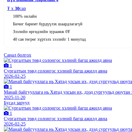
₮ x
30
сар
100% онлайн
Бичиг баримт бүрдүүлэх шаардлагагүй
Зээлийн өргөдлийн хураамж 0₮
40 сая төгрөг хүртэлх зээлийг 1 минутад
Санал болгох
1
Сургалтын төвд солонгос хэлний багш ажилд авна
2026-02-25
1
Манай байгууллага нь Хятад улсын их, дээд сургуульд оюутан 
2025-11-20
Бусад зарууд
1
Сургалтын төвд солонгос хэлний багш ажилд авна
2026-02-25