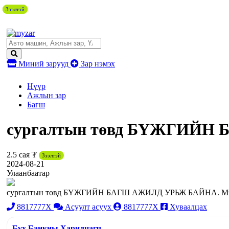
Зээлтэй
Зээлтэй
Зээлтэй
Миний зарууд
Зар нэмэх
Нүүр
Ажлын зар
Багш
сургалтын төвд БҮЖГИЙ
2.5 сая ₮
Зээлтэй
2024-08-21
Улаанбаатар
сургалтын төвд БҮЖГИЙН БАГШ АЖИЛД УРЬЖ БАЙНА. Мэргэ
8817777X
Асуулт асуух
8817777X
Хуваалцах
Бүх Банкны Харилцагч