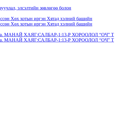
зуучлал, элсэлтийн зөвлөгөө болон
гссөн Хөх хотын иргэн Хятад хэлний башийн
гссөн Хөх хотын иргэн Хятад хэлний башийн
 авна. МАНАЙ ХАЯГ:САЛБАР-1:13-Р ХОРООЛОЛ “ОЧ” Т
 авна. МАНАЙ ХАЯГ:САЛБАР-1:13-Р ХОРООЛОЛ “ОЧ” Т