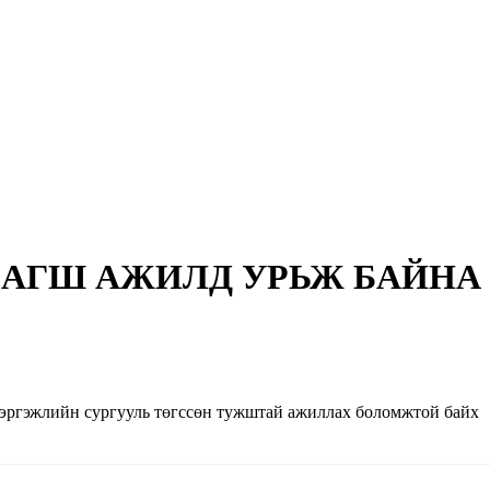
Н БАГШ АЖИЛД УРЬЖ БАЙНА
жлийн сургууль төгссөн тужштай ажиллах боломжтой байх