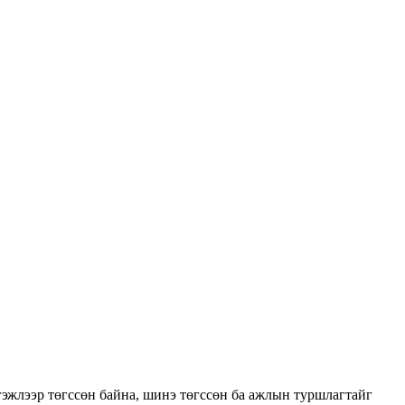
гэжлээр төгссөн байна, шинэ төгссөн ба ажлын туршлагтайг