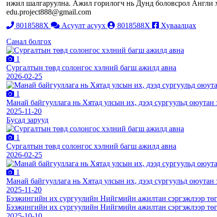
ижил шалгаруулна. Ажил горилогч нь Дунд боловсрол Англи хэ
edu.project888@gmail.com
8018588X
Асуулт асуух
8018588X
Хуваалцах
Санал болгох
1
Сургалтын төвд солонгос хэлний багш ажилд авна
2026-02-25
1
Манай байгууллага нь Хятад улсын их, дээд сургуульд оюутан 
2025-11-20
Бусад зарууд
1
Сургалтын төвд солонгос хэлний багш ажилд авна
2026-02-25
1
Манай байгууллага нь Хятад улсын их, дээд сургуульд оюутан 
2025-11-20
Бээжингийн их сургуулийн Нийгмийн ажилтан сэргэжлээр тө
Бээжингийн их сургуулийн Нийгмийн ажилтан сэргэжлээр тө
2025-10-10