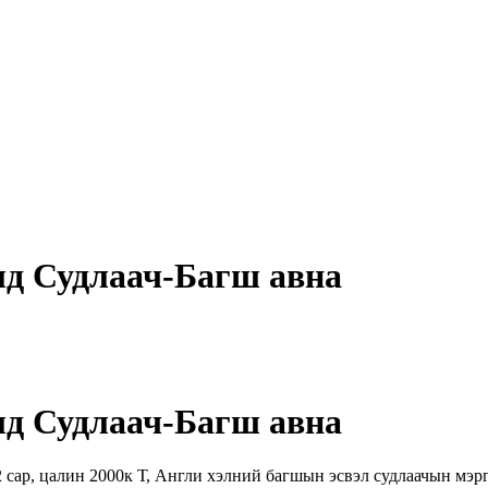
д Судлаач-Багш авна
д Судлаач-Багш авна
сар, цалин 2000к Т, Aнгли хэлний багшын эсвэл судлаачын мэр