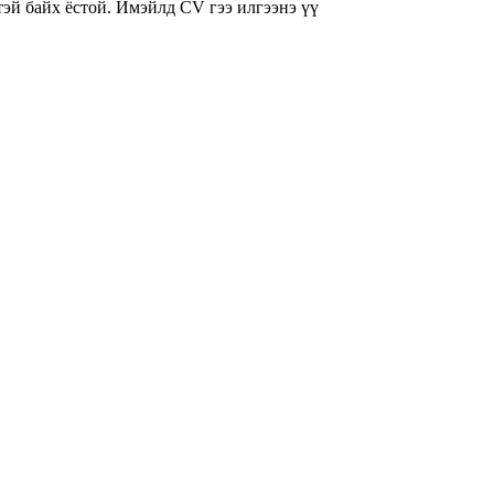
эй байх ёстой. Имэйлд CV гээ илгээнэ үү