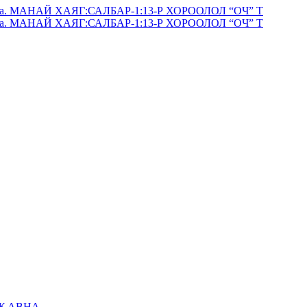
 авна. МАНАЙ ХАЯГ:САЛБАР-1:13-Р ХОРООЛОЛ “ОЧ” Т
 авна. МАНАЙ ХАЯГ:САЛБАР-1:13-Р ХОРООЛОЛ “ОЧ” Т
Ж АВНА