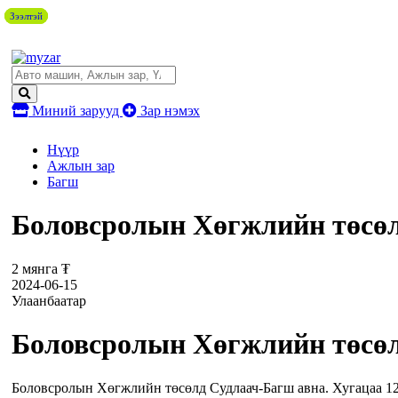
Зээлтэй
Зээлтэй
Зээлтэй
Миний зарууд
Зар нэмэх
Нүүр
Ажлын зар
Багш
Боловсролын Хөгжлийн төсөл
2 мянга ₮
2024-06-15
Улаанбаатар
Боловсролын Хөгжлийн төсөл
Боловсролын Хөгжлийн төсөлд Судлаач-Багш авна. Хугацаа 12 