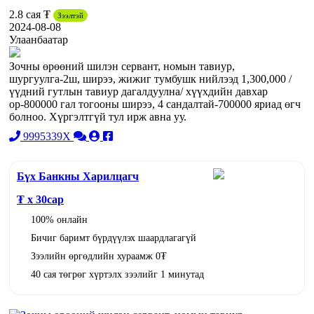
2.8 сая ₮
Зээлтэй
2024-08-08
Улаанбаатар
Зочны өрөөний шилэн сервант, номын тавиур,
шургуулга-2ш, ширээ, жижиг тумбушк нийлээд 1,300,000 /
үүдний гутлын тавиур дагалдуулна/ хүүхдийн давхар
ор-800000 гал тогооны ширээ, 4 сандалтай-700000 яриад өгч
болноо. Хүргэлтгүй тул ирж авна уу.
9995339X
Бүх Банкны Харилцагч
₮ x
30
сар
100% онлайн
Бичиг баримт бүрдүүлэх шаардлагагүй
Зээлийн өргөдлийн хураамж 0₮
40 сая төгрөг хүртэлх зээлийг 1 минутад