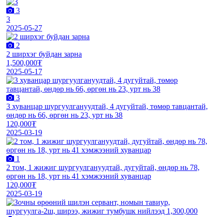
3
3
2025-05-27
2
2 ширхэг буйдан зарна
1,500,000₮
2025-05-17
3
3 хуванцар шургуулгануудтай, 4 дугуйтай, төмөр тавцантай,
өндөр нь 66, өргөн нь 23, урт нь 38
120,000₮
2025-03-19
1
2 том, 1 жижиг шургуулгануудтай, дугуйтай, өндөр нь 78,
өргөн нь 18, урт нь 41 хэмжээний хуванцар
120,000₮
2025-03-19