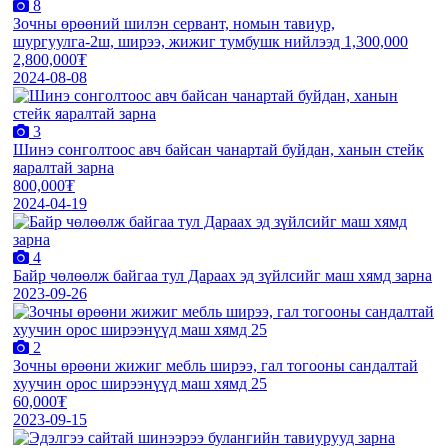
8
Зочны өрөөний шилэн сервант, номын тавиур,
шургуулга-2ш, ширээ, жижиг тумбушк нийлээд 1,300,000
2,800,000₮
2024-08-08
3
Шинэ сонголтоос авч байсан чанартай буйдан, ханын стейк
яаралтай зарна
800,000₮
2024-04-19
4
Байр чөлөөлж байгаа тул Дараах эд зүйлсийг маш хямд зарна
2023-09-26
2
Зочны өрөөни жижиг мебль ширээ, гал тогооны сандалтай
хуучин орос ширээнүүд маш хямд 25
60,000₮
2023-09-15