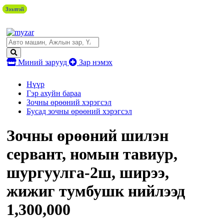
Зээлтэй
Зээлтэй
Зээлтэй
Миний зарууд
Зар нэмэх
Нүүр
Гэр ахуйн бараа
Зочны өрөөний хэрэгсэл
Бусад зочны өрөөний хэрэгсэл
Зочны өрөөний шилэн
сервант, номын тавиур,
шургуулга-2ш, ширээ,
жижиг тумбушк нийлээд
1,300,000