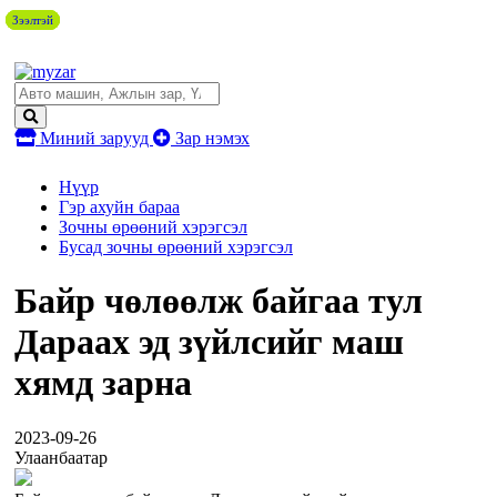
Зээлтэй
Зээлтэй
Зээлтэй
Зээлтэй
Миний зарууд
Зар нэмэх
Нүүр
Гэр ахуйн бараа
Зочны өрөөний хэрэгсэл
Бусад зочны өрөөний хэрэгсэл
Байр чөлөөлж байгаа тул
Дараах эд зүйлсийг маш
хямд зарна
2023-09-26
Улаанбаатар