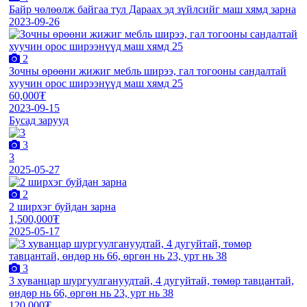
Байр чөлөөлж байгаа тул Дараах эд зүйлсийг маш хямд зарна
2023-09-26
2
Зочны өрөөни жижиг мебль ширээ, гал тогооны сандалтай
хуучин орос ширээнүүд маш хямд 25
60,000₮
2023-09-15
Бусад зарууд
3
3
2025-05-27
2
2 ширхэг буйдан зарна
1,500,000₮
2025-05-17
3
3 хуванцар шургуулгануудтай, 4 дугуйтай, төмөр тавцантай,
өндөр нь 66, өргөн нь 23, урт нь 38
120,000₮