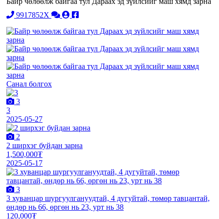
Байр чөлөөлж байгаа тул Дараах эд зүйлсийг маш хямд зарна
9917852X
Санал болгох
3
3
2025-05-27
2
2 ширхэг буйдан зарна
1,500,000₮
2025-05-17
3
3 хуванцар шургуулгануудтай, 4 дугуйтай, төмөр тавцантай,
өндөр нь 66, өргөн нь 23, урт нь 38
120,000₮