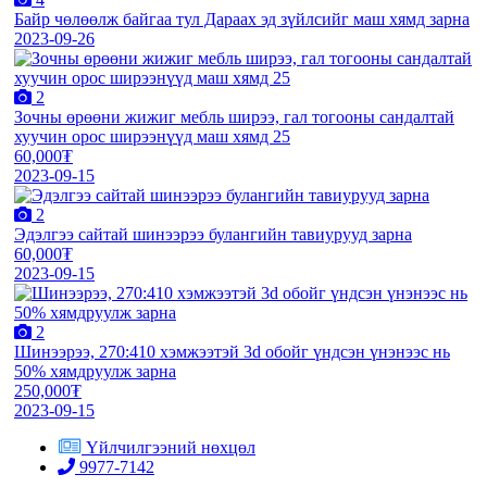
Байр чөлөөлж байгаа тул Дараах эд зүйлсийг маш хямд зарна
2023-09-26
2
Зочны өрөөни жижиг мебль ширээ, гал тогооны сандалтай
хуучин орос ширээнүүд маш хямд 25
60,000₮
2023-09-15
2
Эдэлгээ сайтай шинээрээ булангийн тавиурууд зарна
60,000₮
2023-09-15
2
Шинээрээ, 270:410 хэмжээтэй 3d обойг үндсэн үнэнээс нь
50% хямдруулж зарна
250,000₮
2023-09-15
Үйлчилгээний нөхцөл
9977-7142