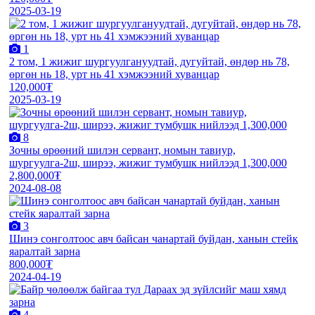
2025-03-19
1
2 том, 1 жижиг шургуулгануудтай, дугуйтай, өндөр нь 78,
өргөн нь 18, урт нь 41 хэмжээний хуванцар
120,000₮
2025-03-19
8
Зочны өрөөний шилэн сервант, номын тавиур,
шургуулга-2ш, ширээ, жижиг тумбушк нийлээд 1,300,000
2,800,000₮
2024-08-08
3
Шинэ сонголтоос авч байсан чанартай буйдан, ханын стейк
яаралтай зарна
800,000₮
2024-04-19
4