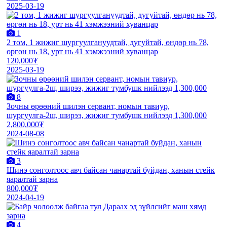
2025-03-19
1
2 том, 1 жижиг шургуулгануудтай, дугуйтай, өндөр нь 78,
өргөн нь 18, урт нь 41 хэмжээний хуванцар
120,000₮
2025-03-19
8
Зочны өрөөний шилэн сервант, номын тавиур,
шургуулга-2ш, ширээ, жижиг тумбушк нийлээд 1,300,000
2,800,000₮
2024-08-08
3
Шинэ сонголтоос авч байсан чанартай буйдан, ханын стейк
яаралтай зарна
800,000₮
2024-04-19
4