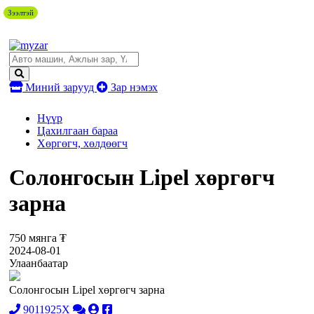
Зээлтэй
Миний зарууд
Зар нэмэх
Нүүр
Цахилгаан бараа
Хөргөгч, хөлдөөгч
Солонгосын Lipel хөргөгч
зарна
750 мянга ₮
2024-08-01
Улаанбаатар
Солонгосын Lipel хөргөгч зарна
9011925X