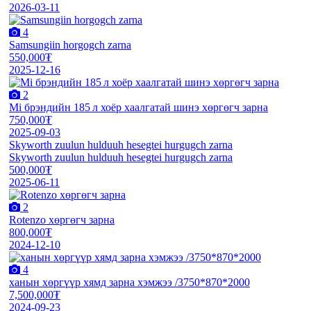
2026-03-11
4
Samsungiin horgogch zarna
550,000₮
2025-12-16
2
Mi брэндийн 185 л хоёр хаалгатай шинэ хөргөгч зарна
750,000₮
2025-09-03
Skyworth zuulun hulduuh hesegtei hurgugch zarna
Skyworth zuulun hulduuh hesegtei hurgugch zarna
500,000₮
2025-06-11
2
Rotenzo хөргөгч зарна
800,000₮
2024-12-10
4
ханын хөргүүр хямд зарна хэмжээ /3750*870*2000
7,500,000₮
2024-09-23