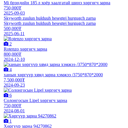
Mi брэндийн 185 л хоёр хаалгатай шинэ хөргөгч зарна
750,000₮
2025-09-03
Skyworth zuulun hulduuh hesegtei hurgugch zarna
Skyworth zuulun hulduuh hesegtei hurgugch zarna
500,000₮
2025-06-11
2
Rotenzo хөргөгч зарна
800,000₮
2024-12-10
4
ханын хөргүүр хямд зарна хэмжээ /3750*870*2000
7,500,000₮
2024-09-23
6
Солонгосын Lipel хөргөгч зарна
750,000₮
2024-08-01
1
Хөргүүр зарна 94270862