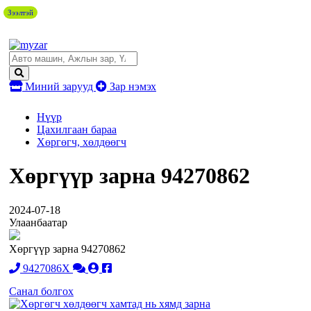
Зээлтэй
Миний зарууд
Зар нэмэх
Нүүр
Цахилгаан бараа
Хөргөгч, хөлдөөгч
Хөргүүр зарна 94270862
2024-07-18
Улаанбаатар
Хөргүүр зарна 94270862
9427086X
Санал болгох