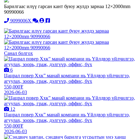
Барилгаас илүү гарсан кант буюу жулдэ зарнаа 12×2000mm
90990066
9099006X
Санал болгох
6
Цацрал повер Ххк” манай компани нь Үйлдвэр үйлчилгээ,
агуулах, зоорь, граж, дэлгүүр, оффис, бүх
550,000₮
2026-06-03
12
Цацрал повер Ххк” манай компани нь Үйлдвэр үйлчилгээ,
агуулах, зоорь, граж, дэлгүүр, оффис, бүх
550,000₮
2026-06-03