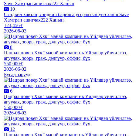
10
Сэндвич хавтан, сэндвич барилга угсралтын үнэ ханш Save
Хамтран ашиглах222 Ханын
123,456₮
2026-06-03
8
Цацрал повер Ххк” манай компани нь Үйлдвэр үйлчилгээ,
агуулах, зоорь, граж, дэлгүүр, оффис, бүх
550,000₮
2026-06-02
Бусад зарууд
6
Цацрал повер Ххк” манай компани нь Үйлдвэр үйлчилгээ,
агуулах, зоорь, граж, дэлгүүр, оффис, бүх
550,000₮
2026-06-03
12
Цацрал повер Ххк” манай компани нь Үйлдвэр үйлчилгээ,