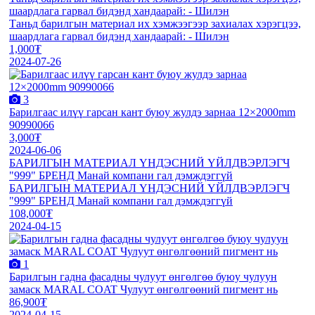
шаардлага гарвал бидэнд хандаарай: - Шилэн
Таньд барилгын материал их хэмжээгээр захиалах хэрэгцээ,
шаардлага гарвал бидэнд хандаарай: - Шилэн
1,000₮
2024-07-26
3
Барилгаас илүү гарсан кант буюу жулдэ зарнаа 12×2000mm
90990066
3,000₮
2024-06-06
БАРИЛГЫН МАТЕРИАЛ ҮНДЭСНИЙ ҮЙЛДВЭРЛЭГЧ
"999" БРЕНД Манай компани гал дэмждэггүй
БАРИЛГЫН МАТЕРИАЛ ҮНДЭСНИЙ ҮЙЛДВЭРЛЭГЧ
"999" БРЕНД Манай компани гал дэмждэггүй
108,000₮
2024-04-15
1
Барилгын гадна фасадны чулуут өнгөлгөө буюу чулуун
замаск MARAL COAT Чулуут өнгөлгөөний пигмент нь
86,900₮
2024-04-15