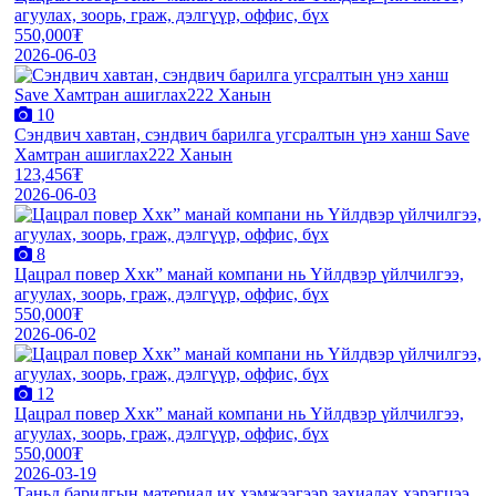
агуулах, зоорь, граж, дэлгүүр, оффис, бүх
550,000₮
2026-06-03
10
Сэндвич хавтан, сэндвич барилга угсралтын үнэ ханш Save
Хамтран ашиглах222 Ханын
123,456₮
2026-06-03
8
Цацрал повер Ххк” манай компани нь Үйлдвэр үйлчилгээ,
агуулах, зоорь, граж, дэлгүүр, оффис, бүх
550,000₮
2026-06-02
12
Цацрал повер Ххк” манай компани нь Үйлдвэр үйлчилгээ,
агуулах, зоорь, граж, дэлгүүр, оффис, бүх
550,000₮
2026-03-19
Таньд барилгын материал их хэмжээгээр захиалах хэрэгцээ,