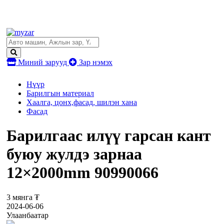
Миний зарууд
Зар нэмэх
Нүүр
Барилгын материал
Хаалга, цонх,фасад, шилэн хана
Фасад
Барилгаас илүү гарсан кант
буюу жулдэ зарнаа
12×2000mm 90990066
3 мянга ₮
2024-06-06
Улаанбаатар