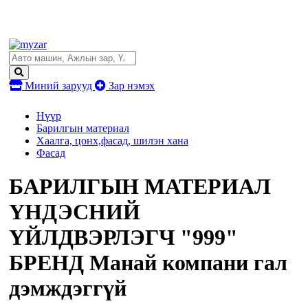
Миний зарууд
Зар нэмэх
Нүүр
Барилгын материал
Хаалга, цонх,фасад, шилэн хана
Фасад
БАРИЛГЫН МАТЕРИАЛ
ҮНДЭСНИЙ
ҮЙЛДВЭРЛЭГЧ "999"
БРЕНД Манай компани гал
дэмждэггүй