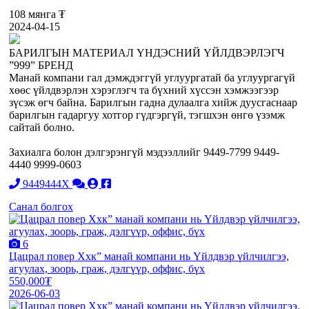
108 мянга ₮
2024-04-15
БАРИЛГЫН МАТЕРИАЛ ҮНДЭСНИЙ ҮЙЛДВЭРЛЭГЧ
”999” БРЕНД
Манай компани гал дэмждэггүй углуургатай ба углуургагүй
хөөс үйлдвэрлэн хэрэглэгч та бүхний хүссэн хэмжээгээр
зүсэж өгч байна. Барилгын гадна дулаалга хийж дуусгаснаар
барилгын гадаргуу хотгор гүдгэргүй, тэгшхэн өнгө үзэмж
сайтай болно.
Захиалга болон дэлгэрэнгүй мэдээллийг 9449-7799 9449-
4440 9999-0603
9449444X
Санал болгох
6
Цацрал повер Ххк” манай компани нь Үйлдвэр үйлчилгээ,
агуулах, зоорь, граж, дэлгүүр, оффис, бүх
550,000₮
2026-06-03