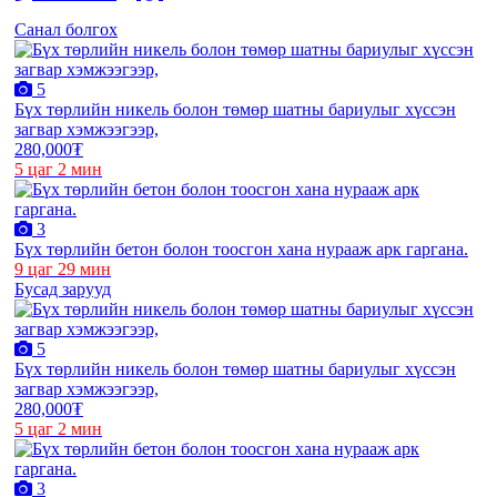
Санал болгох
5
Бүх төрлийн никель болон төмөр шатны бариулыг хүссэн
загвар хэмжээгээр,
280,000₮
5 цаг 2 мин
3
Бүх төрлийн бетон болон тоосгон хана нурааж арк гаргана.
9 цаг 29 мин
Бусад зарууд
5
Бүх төрлийн никель болон төмөр шатны бариулыг хүссэн
загвар хэмжээгээр,
280,000₮
5 цаг 2 мин
3