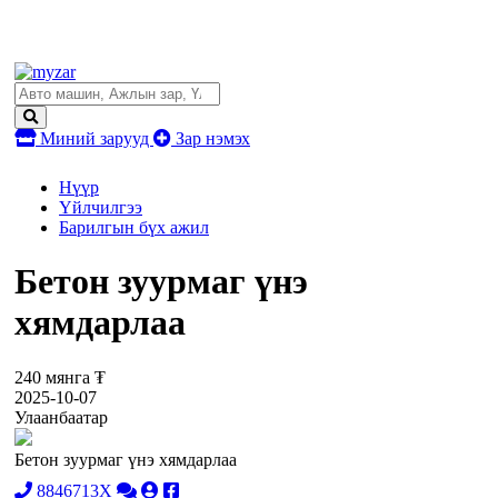
Миний зарууд
Зар нэмэх
Нүүр
Үйлчилгээ
Барилгын бүх ажил
Бетон зуурмаг үнэ
хямдарлаа
240 мянга ₮
2025-10-07
Улаанбаатар
Бетон зуурмаг үнэ хямдарлаа
8846713X