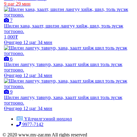
9 цаг 29 мин
7
Шилэн хана, хаалт, шилэн лангуу хийж, шил, толь зүсэж
тогтооно.
1,000₮
Өчигдөр 12 цаг 34 мин
6
Шилэн лангуу, тавиур, хана, хаалт хийж шил толь зүсэж
тогтооно.
Өчигдөр 12 цаг 34 мин
9
Шилэн лангуу, тавиур, хана, хаалт хийж шил толь зүсэж
тогтооно.
Өчигдөр 12 цаг 34 мин
Үйлчилгээний нөхцөл
9977-7142
© 2020 www.my-zar.mn All rights reserved