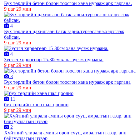
Бүх төрлийн бетон болон тоосгон хана нурааж арк гаргана.
9 цаг 29 мин
4
Бүх төрлийн цахилгаан багж зарна.түрээслэнэ.хэрэглэж
байсан.
9 цаг 29 мин
4
Зүсэгч хөрөөгөөр 15-30см хана зүсэж нураана.
9 цаг 29 мин
3
Бүх төрлийн бетон болон тоосгон хана нурааж арк гаргана
9 цаг 29 мин
11
бүх төрлийн хана шал цоолно
9 цаг 29 мин
2
Хүйтний улиралд амины орон сууц, амралтын газар, анн
байгууллагын цэвэр